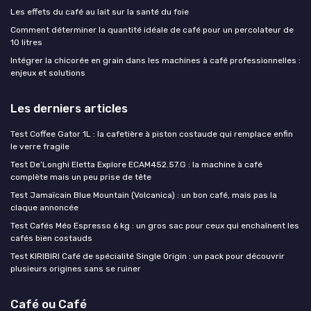
Les effets du café au lait sur la santé du foie
Comment déterminer la quantité idéale de café pour un percolateur de
10 litres
Intégrer la chicorée en grain dans les machines à café professionnelles :
enjeux et solutions
Les derniers articles
Test Coffee Gator 1L : la cafetière à piston costaude qui remplace enfin
le verre fragile
Test De’Longhi Eletta Explore ECAM452.57.G : la machine à café
complète mais un peu prise de tête
Test Jamaïcain Blue Mountain (Volcanica) : un bon café, mais pas la
claque annoncée
Test Cafés Méo Espresso 6 kg : un gros sac pour ceux qui enchaînent les
cafés bien costauds
Test KIRIBIRI Café de spécialité Single Origin : un pack pour découvrir
plusieurs origines sans se ruiner
Café ou Café