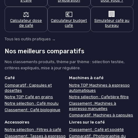
à café
préparation
pour vous ?
⚖️
💶
🏢
Calculateur dose
Calculateur budget
Simulateur café au
de café
café
bureau
Tous les outils pratiques →
Nos meilleurs comparatifs
Nos classements produits, thème par thème : sélection testée,
critères expliqués, mise à jour régulière.
Café
Machines à café
Comparatif : Capsules et
Notre TOP Machines à espresso
dosettes
automatiques
Notre TOP Café en grains
Notre sélection : Cafetière filtre
Notre sélection : Café moulu
Classement : Machines à
espresso manuelles
Classement : Café biologique
Comparatif : Machines à capsules
Accessoires
Livres sur le café
Notre sélection : Filtres à café
Classement : Café et société
Classement : Tasses à espresso
Comparatif : Photographie du