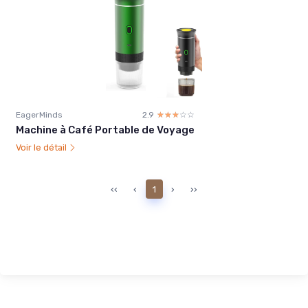
EagerMinds
2.9
☆☆☆☆☆
★★★★★
Machine à Café Portable de Voyage
Voir le détail
‹‹
‹
1
›
››