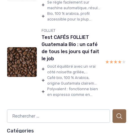
Se règle facilement sur
+
machine automatique, résul...
Bio, 100 % arabica, profil
+
accessible pour la plup...
FOLLIET
Test CAFÉS FOLLIET
Guatemala Bio : un café
de tous les jours qui fait
le job
★★★★★
★★★★★
Goût équilibré avec un vrai
+
côté noisette grillée,...
Café bio, 100 % Arabica,
+
origine Guatemala clairem...
Polyvalent : fonctionne bien
+
en espresso comme en...
Catégories