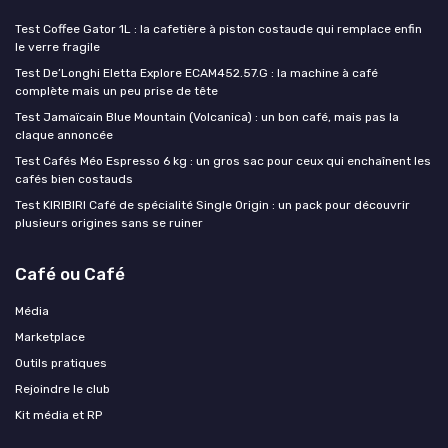
Test Coffee Gator 1L : la cafetière à piston costaude qui remplace enfin
le verre fragile
Test De’Longhi Eletta Explore ECAM452.57.G : la machine à café
complète mais un peu prise de tête
Test Jamaïcain Blue Mountain (Volcanica) : un bon café, mais pas la
claque annoncée
Test Cafés Méo Espresso 6 kg : un gros sac pour ceux qui enchaînent les
cafés bien costauds
Test KIRIBIRI Café de spécialité Single Origin : un pack pour découvrir
plusieurs origines sans se ruiner
Café ou Café
Média
Marketplace
Outils pratiques
Rejoindre le club
Kit média et RP