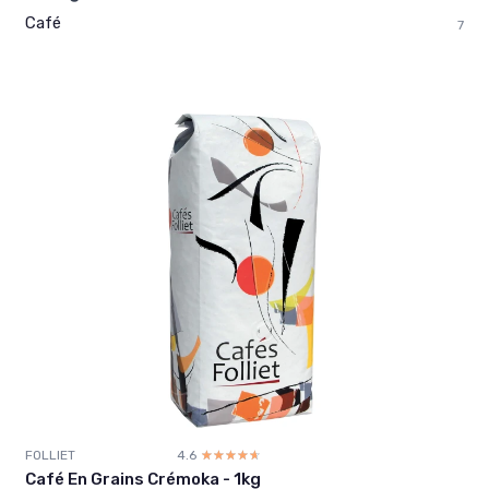
Café
7
FOLLIET
4.6
☆☆☆☆☆
★★★★★
Café En Grains Crémoka - 1kg