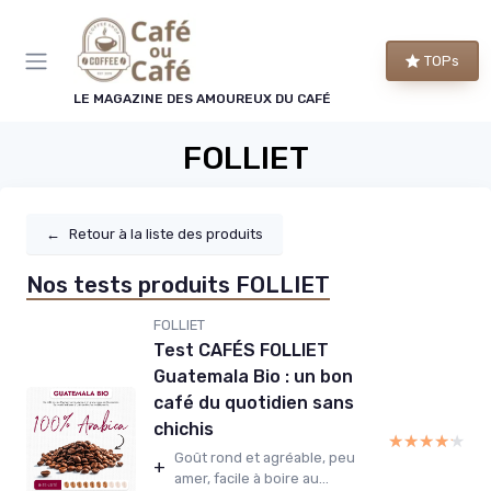
Panneau de gestion des cookies
TOPs
LE MAGAZINE DES AMOUREUX DU CAFÉ
FOLLIET
←
Retour à la liste des produits
Nos tests produits FOLLIET
FOLLIET
Test CAFÉS FOLLIET
Guatemala Bio : un bon
café du quotidien sans
chichis
★★★★★
★★★★★
Goût rond et agréable, peu
+
amer, facile à boire au...