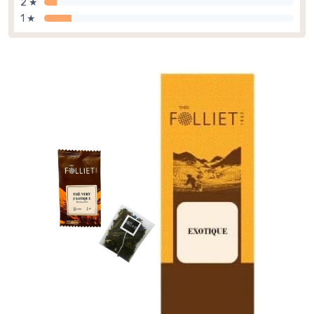
2 ★
1 ★