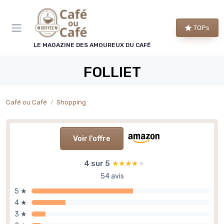
Panneau de gestion des cookies
TOPs
LE MAGAZINE DES AMOUREUX DU CAFÉ
FOLLIET
Café ou Café
Shopping
Voir l'offre
4 sur 5
★★★★★
★★★★★
54 avis
5 ★
4 ★
3 ★