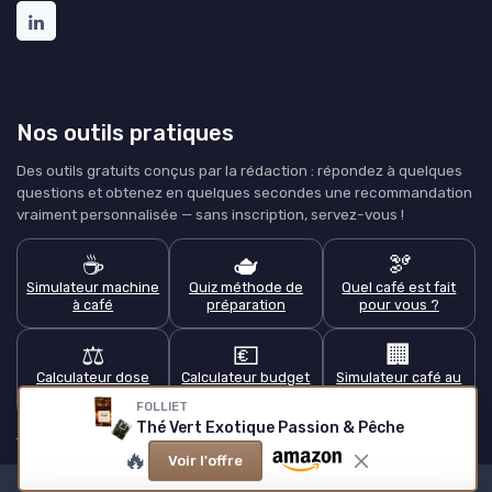
Nos outils pratiques
Des outils gratuits conçus par la rédaction : répondez à quelques
questions et obtenez en quelques secondes une recommandation
vraiment personnalisée — sans inscription, servez-vous !
☕
🫖
🫘
Simulateur machine
Quiz méthode de
Quel café est fait
à café
préparation
pour vous ?
⚖️
💶
🏢
Calculateur dose
Calculateur budget
Simulateur café au
de café
café
bureau
FOLLIET
Thé Vert Exotique Passion & Pêche
Tous les outils pratiques →
🔥
Voir l'offre