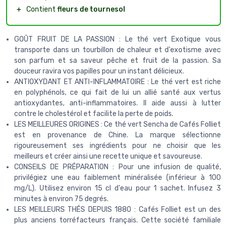
＋
Contient
fleurs de tournesol
GOÛT FRUIT DE LA PASSION : Le thé vert Exotique vous
transporte dans un tourbillon de chaleur et d'exotisme avec
son parfum et sa saveur pêche et fruit de la passion. Sa
douceur ravira vos papilles pour un instant délicieux.
ANTIOXYDANT ET ANTI-INFLAMMATOIRE : Le thé vert est riche
en polyphénols, ce qui fait de lui un allié santé aux vertus
antioxydantes, anti-inflammatoires. Il aide aussi à lutter
contre le cholestérol et facilite la perte de poids.
LES MEILLEURES ORIGINES : Ce thé vert Sencha de Cafés Folliet
est en provenance de Chine. La marque sélectionne
rigoureusement ses ingrédients pour ne choisir que les
meilleurs et créer ainsi une recette unique et savoureuse.
CONSEILS DE PRÉPARATION : Pour une infusion de qualité,
privilégiez une eau faiblement minéralisée (inférieur à 100
mg/L). Utilisez environ 15 cl d'eau pour 1 sachet. Infusez 3
minutes à environ 75 degrés.
LES MEILLEURS THÉS DEPUIS 1880 : Cafés Folliet est un des
plus anciens torréfacteurs français. Cette société familiale