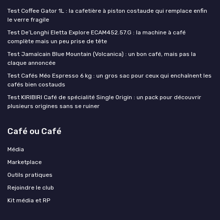
Test Coffee Gator 1L : la cafetière à piston costaude qui remplace enfin
le verre fragile
Test De’Longhi Eletta Explore ECAM452.57.G : la machine à café
complète mais un peu prise de tête
Test Jamaïcain Blue Mountain (Volcanica) : un bon café, mais pas la
claque annoncée
Test Cafés Méo Espresso 6 kg : un gros sac pour ceux qui enchaînent les
cafés bien costauds
Test KIRIBIRI Café de spécialité Single Origin : un pack pour découvrir
plusieurs origines sans se ruiner
Café ou Café
Média
Marketplace
Outils pratiques
Rejoindre le club
Kit média et RP