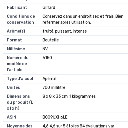
Fabricant
‎Giffard
Conditions de
‎Conservez dans un endroit sec et frais. Bien
conservation
refermer après utilisation.
Arôme(s)
‎fruité, puissant, intense
Format
‎Bouteille
Millésime
‎NV
Numéro du
‎6150
modèle de
l'article
Type d'alcool
‎Apéritif
Unités
‎700 millilitre
Dimensions
‎8 x 8 x 33 cm; 1 kilogrammes
du produit (L
x l x h)
ASIN
B009UXH6LE
Moyenne des
4,6 4,6 sur 5 étoiles 84 évaluations var