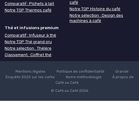
café
Comparatif : Pichets à lait
Notre TOP Histoire du café
Notre TOP Thermos café
Notre sélection : Design des
machines à café
Thé et infusions premium
Comparatif : Infuseur à thé
Notre TOP Thé grand cru
Notre sélection : Théière
Classement : Coffret thé
Mentions légales
Politique de confidentialité
Grande
Enquête 2025 sur les cafés
Notre méthodologie
À propos de
Café ou Café
© Café ou Café 2026