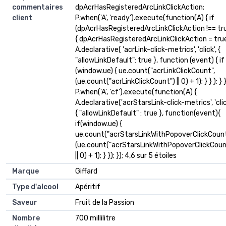
commentaires
dpAcrHasRegisteredArcLinkClickAction;
client
P.when('A', 'ready').execute(function(A) { if
(dpAcrHasRegisteredArcLinkClickAction !== tr
{ dpAcrHasRegisteredArcLinkClickAction = tru
A.declarative( 'acrLink-click-metrics', 'click', {
"allowLinkDefault": true }, function (event) { if
(window.ue) { ue.count("acrLinkClickCount",
(ue.count("acrLinkClickCount") || 0) + 1); } } ); } }
P.when('A', 'cf').execute(function(A) {
A.declarative('acrStarsLink-click-metrics', 'clic
{ "allowLinkDefault" : true }, function(event){
if(window.ue) {
ue.count("acrStarsLinkWithPopoverClickCount
(ue.count("acrStarsLinkWithPopoverClickCoun
|| 0) + 1); } }); }); 4,6 sur 5 étoiles
Marque
Giffard
Type d'alcool
Apéritif
Saveur
Fruit de la Passion
Nombre
700 millilitre