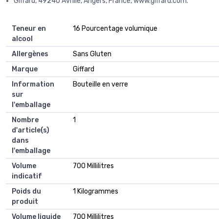
Giffard, 49240 Avrille, Angers, France, www.giffard.com.
Teneur en
‎16 Pourcentage volumique
alcool
Allergènes
‎Sans Gluten
Marque
‎Giffard
Information
‎Bouteille en verre
sur
l'emballage
Nombre
‎1
d'article(s)
dans
l'emballage
Volume
‎700 Millilitres
indicatif
Poids du
‎1 Kilogrammes
produit
Volume liquide
‎700 Millilitres