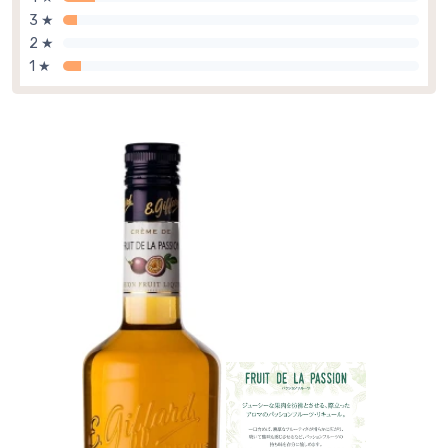
3 ★
2 ★
1 ★