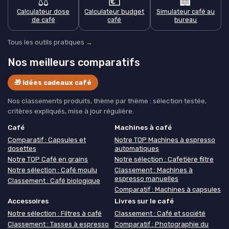
⚖️
💶
🏢
Calculateur dose
Calculateur budget
Simulateur café au
de café
café
bureau
Tous les outils pratiques →
Nos meilleurs comparatifs
🎁 Idées cadeaux café
Nos classements produits, thème par thème : sélection testée,
critères expliqués, mise à jour régulière.
Café
Machines à café
Comparatif : Capsules et
Notre TOP Machines à espresso
dosettes
automatiques
Notre TOP Café en grains
Notre sélection : Cafetière filtre
Notre sélection : Café moulu
Classement : Machines à
espresso manuelles
Classement : Café biologique
Comparatif : Machines à capsules
Accessoires
Livres sur le café
Notre sélection : Filtres à café
Classement : Café et société
Classement : Tasses à espresso
Comparatif : Photographie du