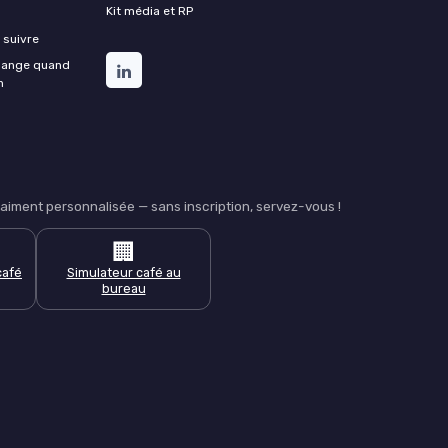
Kit média et RP
 suivre
change quand
n
iment personnalisée — sans inscription, servez-vous !
🏢
café
Simulateur café au
bureau