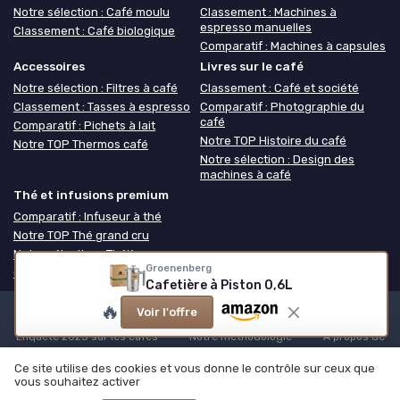
Notre sélection : Café moulu
Classement : Machines à
espresso manuelles
Classement : Café biologique
Comparatif : Machines à capsules
Accessoires
Livres sur le café
Notre sélection : Filtres à café
Classement : Café et société
Classement : Tasses à espresso
Comparatif : Photographie du
café
Comparatif : Pichets à lait
Notre TOP Histoire du café
Notre TOP Thermos café
Notre sélection : Design des
machines à café
Thé et infusions premium
Comparatif : Infuseur à thé
Notre TOP Thé grand cru
Notre sélection : Théière
Groenenberg
Classement : Coffret thé
Cafetière à Piston 0,6L
🔥
Voir l'offre
Mentions légales
Politique de confidentialité
Grande
Enquête 2025 sur les cafés
Notre méthodologie
À propos de
Café ou Café
Ce site utilise des cookies et vous donne le contrôle sur ceux que
© Café ou Café 2026
vous souhaitez activer