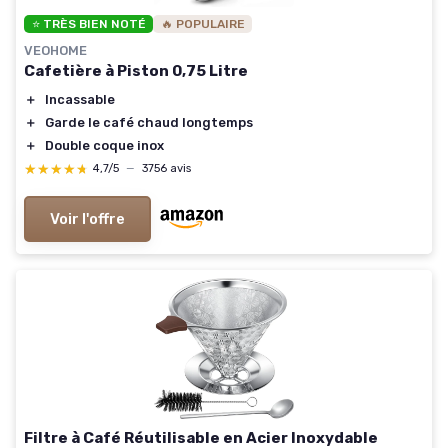
⭐ TRÈS BIEN NOTÉ
🔥 POPULAIRE
VEOHOME
Cafetière à Piston 0,75 Litre
＋
Incassable
＋
Garde le café chaud longtemps
＋
Double coque inox
★★★★★
★★★★★
4,7/5
—
3756 avis
Voir l'offre
Filtre à Café Réutilisable en Acier Inoxydable