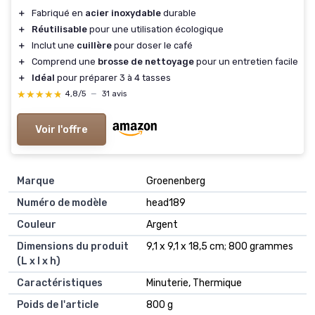
＋
Fabriqué en
acier inoxydable
durable
＋
Réutilisable
pour une utilisation écologique
＋
Inclut une
cuillère
pour doser le café
＋
Comprend une
brosse de nettoyage
pour un entretien facile
＋
Idéal
pour préparer 3 à 4 tasses
★★★★★
★★★★★
4,8/5
—
31 avis
Voir l'offre
Marque
‎Groenenberg
Numéro de modèle
‎head189
Couleur
‎Argent
Dimensions du produit
‎9,1 x 9,1 x 18,5 cm; 800 grammes
(L x l x h)
Caractéristiques
‎Minuterie, Thermique
Poids de l'article
‎800 g