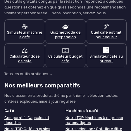
Des outils gratuits conçus par la rédaction : répondez à quelques
questions et obtenez en quelques secondes une recommandation
vraiment personnalisée — sans inscription, servez-vous !
☕
🫖
🫘
Simulateur machine
Quiz méthode de
Quel café est fait
à café
préparation
pour vous ?
⚖️
💶
🏢
Calculateur dose
Calculateur budget
Simulateur café au
de café
café
bureau
Tous les outils pratiques →
Nos meilleurs comparatifs
Nos classements produits, thème par thème : sélection testée,
critères expliqués, mise à jour régulière.
Café
Machines à café
Comparatif : Capsules et
Notre TOP Machines à espresso
dosettes
automatiques
Notre TOP Café en grains
Notre sélection : Cafetière filtre