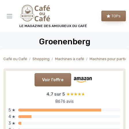
Panneau de gestion des cookies
TOPs
LE MAGAZINE DES AMOUREUX DU CAFÉ
Groenenberg
Café ou Café
Shopping
Machines à café
Machines pour particu
Voir l'offre
4,7 sur 5
★★★★★
★★★★★
8676 avis
5 ★
4 ★
3 ★