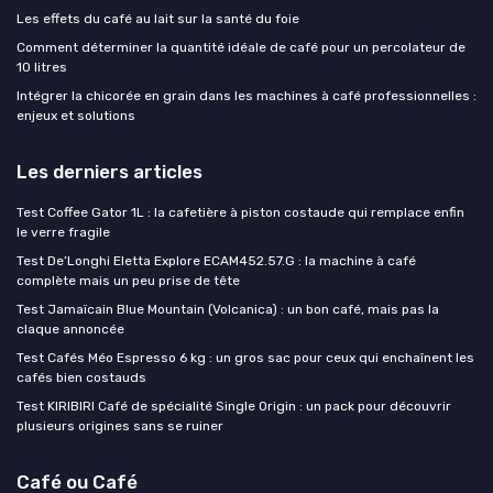
Les effets du café au lait sur la santé du foie
Comment déterminer la quantité idéale de café pour un percolateur de
10 litres
Intégrer la chicorée en grain dans les machines à café professionnelles :
enjeux et solutions
Les derniers articles
Test Coffee Gator 1L : la cafetière à piston costaude qui remplace enfin
le verre fragile
Test De’Longhi Eletta Explore ECAM452.57.G : la machine à café
complète mais un peu prise de tête
Test Jamaïcain Blue Mountain (Volcanica) : un bon café, mais pas la
claque annoncée
Test Cafés Méo Espresso 6 kg : un gros sac pour ceux qui enchaînent les
cafés bien costauds
Test KIRIBIRI Café de spécialité Single Origin : un pack pour découvrir
plusieurs origines sans se ruiner
Café ou Café