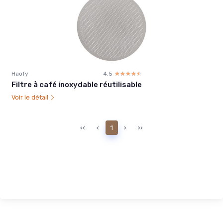
Haofy
4.5
☆☆☆☆☆
★★★★★
Filtre à café inoxydable réutilisable
Voir le détail
‹‹
‹
1
›
››