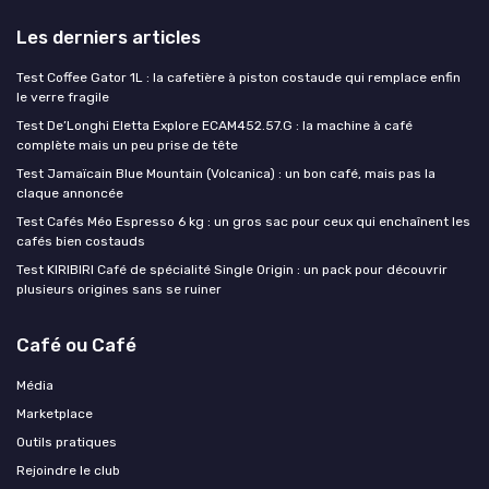
Les derniers articles
Test Coffee Gator 1L : la cafetière à piston costaude qui remplace enfin
le verre fragile
Test De’Longhi Eletta Explore ECAM452.57.G : la machine à café
complète mais un peu prise de tête
Test Jamaïcain Blue Mountain (Volcanica) : un bon café, mais pas la
claque annoncée
Test Cafés Méo Espresso 6 kg : un gros sac pour ceux qui enchaînent les
cafés bien costauds
Test KIRIBIRI Café de spécialité Single Origin : un pack pour découvrir
plusieurs origines sans se ruiner
Café ou Café
Média
Marketplace
Outils pratiques
Rejoindre le club