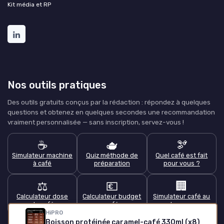
Kit média et RP
Nos outils pratiques
Des outils gratuits conçus par la rédaction : répondez à quelques
questions et obtenez en quelques secondes une recommandation
vraiment personnalisée — sans inscription, servez-vous !
☕
🫖
🫘
Simulateur machine
Quiz méthode de
Quel café est fait
à café
préparation
pour vous ?
⚖️
💶
🏢
Calculateur dose
Calculateur budget
Simulateur café au
de café
café
bureau
HiPRO
Boisson protéinée caramel-café 330ml (x8)