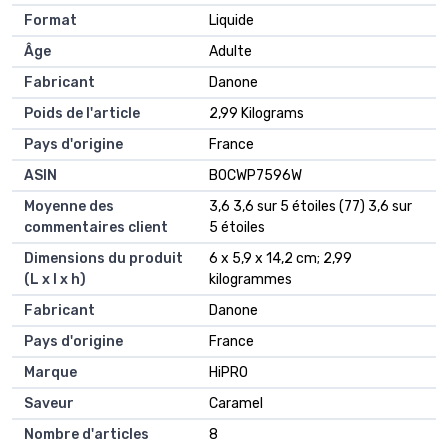
Format
‎Liquide
Âge
‎Adulte
Fabricant
‎Danone
Poids de l'article
‎2,99 Kilograms
Pays d'origine
‎France
ASIN
B0CWP7596W
Moyenne des
3,6 3,6 sur 5 étoiles (77) 3,6 sur
commentaires client
5 étoiles
Dimensions du produit
6 x 5,9 x 14,2 cm; 2,99
(L x l x h)
kilogrammes
Fabricant
Danone
Pays d'origine
France
Marque
HiPRO
Saveur
Caramel
Nombre d'articles
8