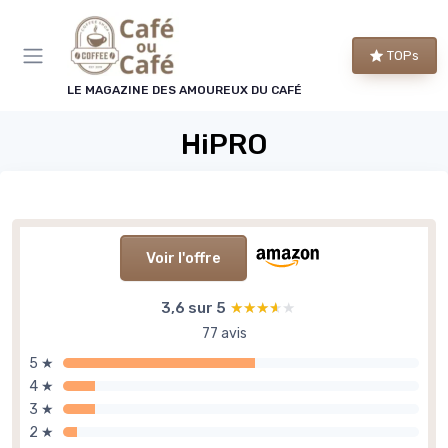
Panneau de gestion des cookies
TOPs
LE MAGAZINE DES AMOUREUX DU CAFÉ
HiPRO
Voir l'offre
3,6 sur 5
★★★★★
★★★★★
77 avis
5 ★
4 ★
3 ★
2 ★