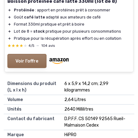
Boisson protéinée café latte 330ml (lot de 8)
＋
Protéinée
: apport en protéines prêt à consommer
＋
Goût
café latte
adapté aux amateurs de café
＋
Format 330ml pratique et prêt à boire
＋
Lot de 8 =
stock
pratique pour plusieurs consommations
＋
Pratique pour la récupération après effort ou en collation
★★★★★
★★★★★
4/5
—
104 avis
Voir l'offre
Dimensions du produit
‎6 x 5,9 x 14,2 cm; 2,99
(L x l x h)
kilogrammes
Volume
‎2,64 Litres
Unités
‎2640 Millilitres
Contact du fabricant
‎D.P.F.F. CS 50149 92565 Rueil-
Malmaison Cedex
Marque
‎HiPRO