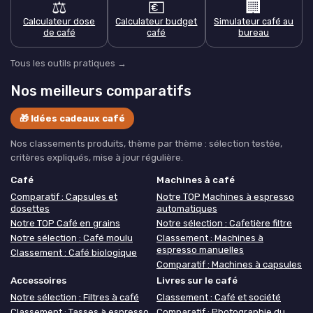
⚖️
💶
🏢
Calculateur dose
Calculateur budget
Simulateur café au
de café
café
bureau
Tous les outils pratiques →
Nos meilleurs comparatifs
🎁 Idées cadeaux café
Nos classements produits, thème par thème : sélection testée,
critères expliqués, mise à jour régulière.
Café
Machines à café
Comparatif : Capsules et
Notre TOP Machines à espresso
dosettes
automatiques
Notre TOP Café en grains
Notre sélection : Cafetière filtre
Notre sélection : Café moulu
Classement : Machines à
espresso manuelles
Classement : Café biologique
Comparatif : Machines à capsules
Accessoires
Livres sur le café
Notre sélection : Filtres à café
Classement : Café et société
Classement : Tasses à espresso
Comparatif : Photographie du