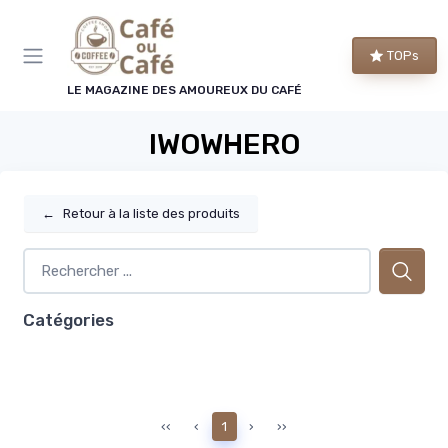
Panneau de gestion des cookies
TOPs
LE MAGAZINE DES AMOUREUX DU CAFÉ
IWOWHERO
←
Retour à la liste des produits
Catégories
‹‹
‹
1
›
››