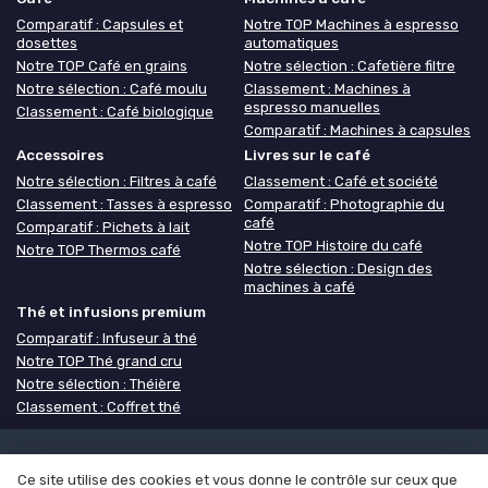
Comparatif : Capsules et
Notre TOP Machines à espresso
dosettes
automatiques
Notre TOP Café en grains
Notre sélection : Cafetière filtre
Notre sélection : Café moulu
Classement : Machines à
espresso manuelles
Classement : Café biologique
Comparatif : Machines à capsules
Accessoires
Livres sur le café
Notre sélection : Filtres à café
Classement : Café et société
Classement : Tasses à espresso
Comparatif : Photographie du
café
Comparatif : Pichets à lait
Notre TOP Histoire du café
Notre TOP Thermos café
Notre sélection : Design des
machines à café
Thé et infusions premium
Comparatif : Infuseur à thé
Notre TOP Thé grand cru
Notre sélection : Théière
Classement : Coffret thé
Mentions légales
Politique de confidentialité
Grande
Ce site utilise des cookies et vous donne le contrôle sur ceux que
Enquête 2025 sur les cafés
Notre méthodologie
À propos de