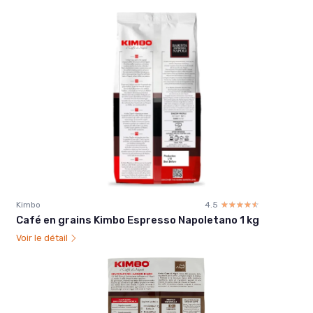
Kimbo
4.5
☆☆☆☆☆
★★★★★
Café en grains Kimbo Espresso Napoletano 1 kg
Voir le détail