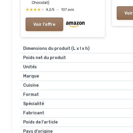
Chocolat)
★★★★★
★★★★★
4,2/5
—
107 avis
Voir
Voir l'offre
Dimensions du produit (L x l x h)
Poids net du produit
Unités
Marque
Cuisine
Format
Spécialité
Fabricant
Poids de l'article
Pays d'origine