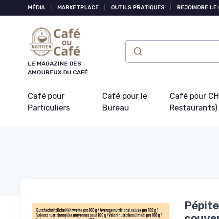
Panneau de gestion des cookies
MÉDIA
|
MARKETPLACE
|
OUTILS PRATIQUES
|
REJOINDRE LE
LE MAGAZINE DES
AMOUREUX DU CAFÉ
Café pour
Café pour le
Café pour CHR
Particuliers
Bureau
Restaurants)
Pépite
couver