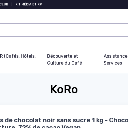
 CLUB
|
KIT MÉDIA ET RP
 (Cafés, Hôtels,
Découverte et
Assistance
Culture du Café
Services
KoRo
s de chocolat noir sans sucre 1 kg - Choco
ture, 72% de cacao Vegan