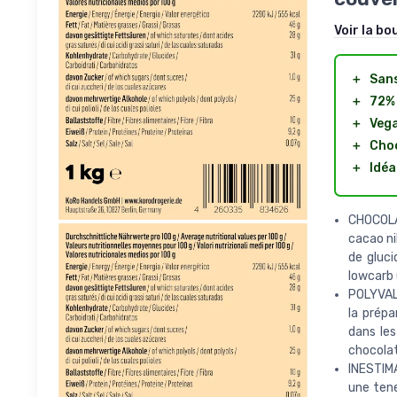
Voir la bo
＋
Sans
＋
72%
＋
Veg
＋
Choc
＋
Idéa
CHOCOLA
cacao ni
de gluci
lowcarb (
POLYVALE
la prépa
dans le
chocolat
INESTIMA
une tene