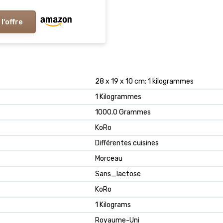
 l'offre
‎28 x 19 x 10 cm; 1 kilogrammes
‎1 Kilogrammes
‎1000.0 Grammes
‎KoRo
‎Différentes cuisines
‎Morceau
‎Sans_lactose
‎KoRo
‎1 Kilograms
‎Royaume-Uni