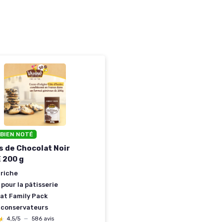
 BIEN NOTÉ
s de Chocolat Noir
 200 g
 riche
 pour la pâtisserie
at Family Pack
 conservateurs
★
★
4,5/5
—
586 avis