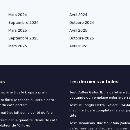
Mars 2024
Avril 2024
Septembre 2024
Octobre 2024
Mars 2025
Avril 2025
Septembre 2025
Octobre 2025
Mars 2026
Avril 2026
lus
Les derniers articles
 machine à café krups à grain
Test Coffee Gator 1L : la cafetière à 
costaude qui remplace enfin le verre
é filtre 12 tasses cuillère à café :
t du café parfait
Test De’Longhi Eletta Explore ECAM45
machine à café complète mais un pe
 café au lait sur la santé du foie
tête
rminer la quantité idéale de café
Test Jamaïcain Blue Mountain (Volcan
lateur de 10 litres
café, mais pas la claque annoncée