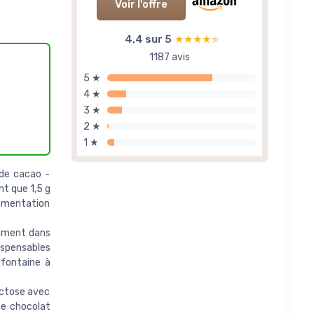
Voir l'offre
4,4 sur 5
★★★★★
★★★★★
1187 avis
5 ★
4 ★
3 ★
2 ★
1 ★
 de cacao -
nt que 1,5 g
limentation
amment dans
ispensables
 fontaine à
actose avec
de chocolat