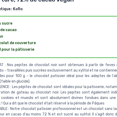
utique :
KoRo
 sucre
 de cacao
an
olat de couverture
l pour la pâtisserie
T : Nos pepites de chocolat noir sont obtenues à partir de feves
bs - travaillées puis sucrées exclusivement au xylitol et ne contienne
des pour 100 g - le chocolat patissier idéal pour les adeptes de l'a
faible en glucide).
NCE : Les pépites de chocolat sont idéales pour la patisserie, not
ration de gateau au chocolat noir. Les pepites sont également ind
s cookies et mueslis et sont absolument divines fondues dans une
 ! Qui a dit que le chocolat était réservé à la période de Pâques
BLE : Notre chocolat patissier professionnel est un chocolat sans l
ur en cacao d'au moins 72 % et est sucré au xylitol. Il s'agit donc 