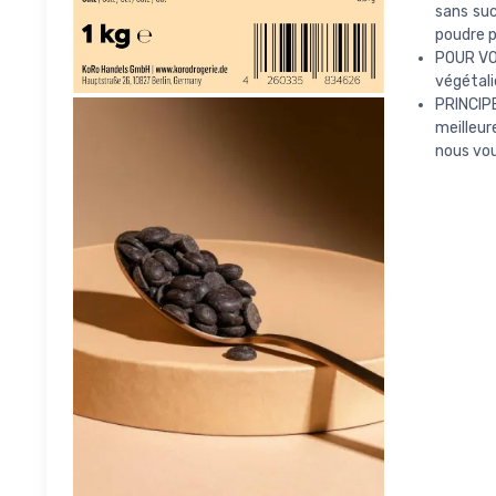
sans suc
poudre p
POUR VOU
végétali
PRINCIP
meilleur
nous vou