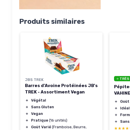
Produits similaires
⭐ TRÈS
JBS TREK
Barres d'Avoine Protéinées JB's
Pépite
TREK - Assortiment Vegan
VAHINE
＋
Végétal
＋
Goût
＋
Sans Gluten
＋
Idéal
＋
Vegan
＋
Form
＋
Pratique
(16 unités)
＋
Sans
＋
Goût Varié
(Framboise, Beurre,
★★★★
★★★★