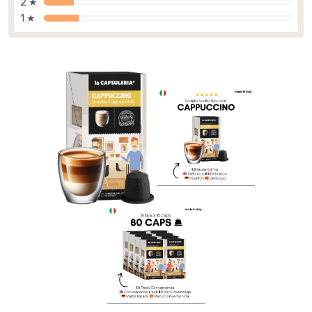
2 ★
1 ★