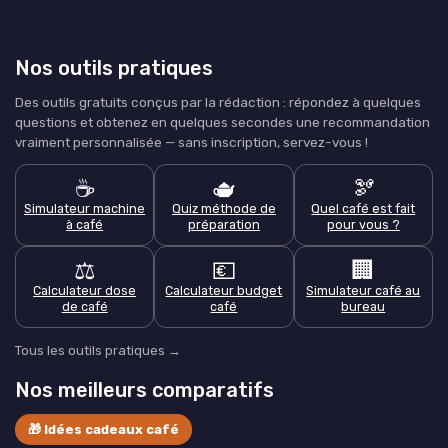
Nos outils pratiques
Des outils gratuits conçus par la rédaction : répondez à quelques
questions et obtenez en quelques secondes une recommandation
vraiment personnalisée — sans inscription, servez-vous !
☕
🫖
🫘
Simulateur machine
Quiz méthode de
Quel café est fait
à café
préparation
pour vous ?
⚖️
💶
🏢
Calculateur dose
Calculateur budget
Simulateur café au
de café
café
bureau
Tous les outils pratiques →
Nos meilleurs comparatifs
🎁 Idées cadeaux café