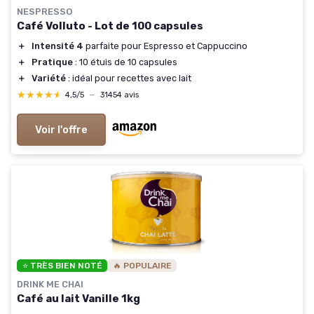
NESPRESSO
Café Volluto - Lot de 100 capsules
＋
Intensité 4
parfaite pour Espresso et Cappuccino
＋
Pratique
: 10 étuis de 10 capsules
＋
Variété
: idéal pour recettes avec lait
★★★★★
★★★★★
4,5/5
—
31454 avis
Voir l'offre
⭐ TRÈS BIEN NOTÉ
🔥 POPULAIRE
DRINK ME CHAI
Café au lait Vanille 1kg