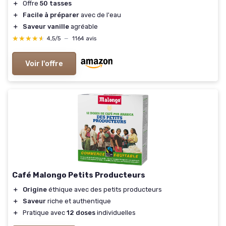
＋
Offre
50 tasses
＋
Facile à préparer
avec de l'eau
＋
Saveur vanille
agréable
★★★★★
★★★★★
4,5/5
—
1164 avis
Voir l'offre
Café Malongo Petits Producteurs
＋
Origine
éthique avec des petits producteurs
＋
Saveur
riche et authentique
＋
Pratique avec
12 doses
individuelles