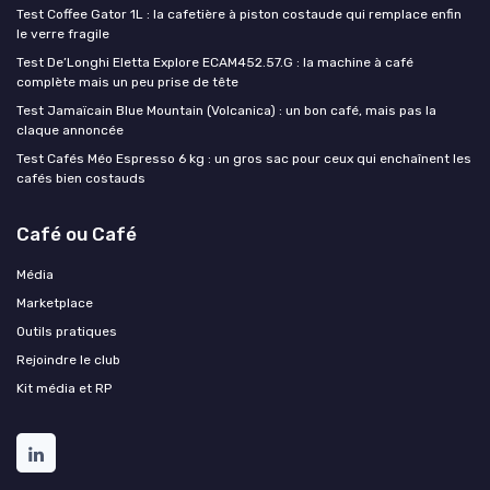
Test Coffee Gator 1L : la cafetière à piston costaude qui remplace enfin
le verre fragile
Test De’Longhi Eletta Explore ECAM452.57.G : la machine à café
complète mais un peu prise de tête
Test Jamaïcain Blue Mountain (Volcanica) : un bon café, mais pas la
claque annoncée
Test Cafés Méo Espresso 6 kg : un gros sac pour ceux qui enchaînent les
cafés bien costauds
Café ou Café
Média
Marketplace
Outils pratiques
Rejoindre le club
Kit média et RP