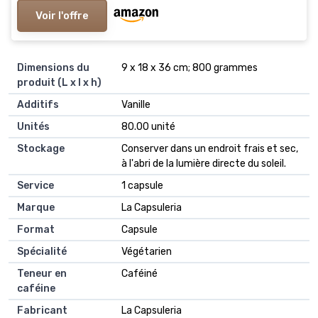
Voir l'offre
Dimensions du
‎9 x 18 x 36 cm; 800 grammes
produit (L x l x h)
Additifs
‎Vanille
Unités
‎80.00 unité
Stockage
‎Conserver dans un endroit frais et sec,
à l'abri de la lumière directe du soleil.
Service
‎1 capsule
Marque
‎La Capsuleria
Format
‎Capsule
Spécialité
‎Végétarien
Teneur en
‎Caféiné
caféine
Fabricant
‎La Capsuleria