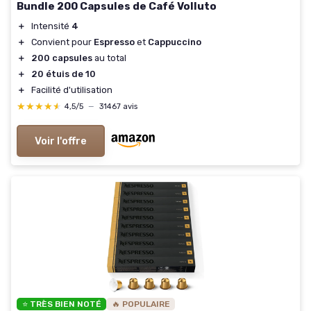
Bundle 200 Capsules de Café Volluto
＋
Intensité
4
＋
Convient pour
Espresso
et
Cappuccino
＋
200 capsules
au total
＋
20 étuis de 10
＋
Facilité d'utilisation
★★★★★
★★★★★
4,5/5
—
31467 avis
Voir l'offre
⭐ TRÈS BIEN NOTÉ
🔥 POPULAIRE