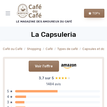
Panneau de gestion des cookies
TOPs
LE MAGAZINE DES AMOUREUX DU CAFÉ
La Capsuleria
Café ou Café
Shopping
Café
Types de café
Capsules et dos
Voir l'offre
3,7 sur 5
★★★★★
★★★★★
1484 avis
5 ★
4 ★
3 ★