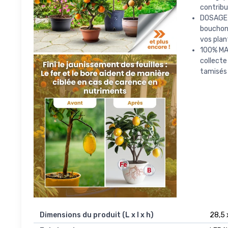
contribu
DOSAGE F
bouchon.
vos plan
100% MAD
collecte
tamisés 
Dimensions du produit (L x l x h)
28,5 