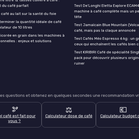
t du café parfait
Test De’Longhi Eletta Explore ECAM45
machine à café complète mais un pe
 café au lait sur la santé du foie
tête
rminer la quantité idéale de café
Test Jamaïcain Blue Mountain (Volcan
lateur de 10 litres
café, mais pas la claque annoncée
hicorée en grain dans les machines à
Test Cafés Méo Espresso 6 kg : un g
onnelles : enjeux et solutions
ceux qui enchaînent les cafés bien 
Test KIRIBIRI Café de spécialité Singl
pack pour découvrir plusieurs origi
ruiner
lques questions et obtenez en quelques secondes une recommandation vra
🫘
⚖️
💶
l café est fait pour
Calculateur dose de café
Calculateur budget 
vous ?