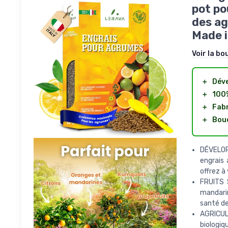
pot po
des ag
Made i
Voir la bo
＋
Dév
＋
100
＋
Fabr
＋
Bouc
DÉVELOP
engrais 
offrez à
FRUITS 
mandarin
santé de 
AGRICULT
biologiq