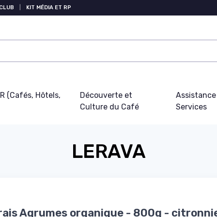
 CLUB
|
KIT MÉDIA ET RP
 (Cafés, Hôtels,
Découverte et
Assistance
Culture du Café
Services
LERAVA
ais Agrumes organique - 800g - citronni