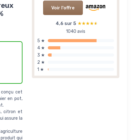
reux
Voir l'offre
%
4,6 sur 5
★★★★★
★★★★★
1040 avis
5 ★
4 ★
3 ★
2 ★
1 ★
 conçu cet
ier en pot,
t.
 citron et
ui assure la
agriculture
produit qui