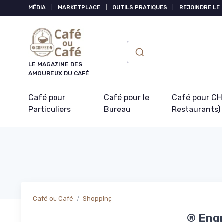
Panneau de gestion des cookies
MÉDIA
|
MARKETPLACE
|
OUTILS PRATIQUES
|
REJOINDRE LE
LE MAGAZINE DES
AMOUREUX DU CAFÉ
Café pour
Café pour le
Café pour CHR
Particuliers
Bureau
Restaurants)
Café ou Café
Shopping
® Engr