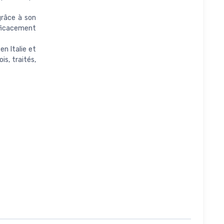
grâce à son
fficacement
n Italie et
is, traités,