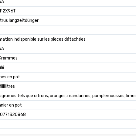
VA
F2X96T
itrus langzeitdünger
mation indisponible sur les pièces détachées
VA
Grammes
lé
mes en pot
llilitres
agrumes tels que citrons, oranges, mandarines, pamplemousses, lime
nnier en pot
0771320868