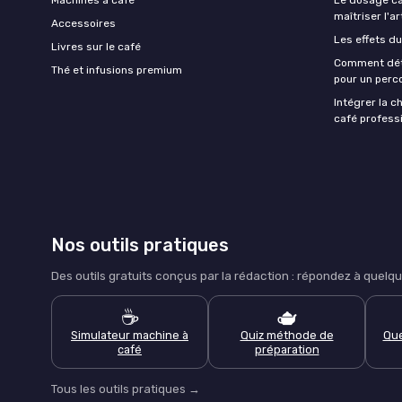
maîtriser l'ar
Accessoires
Les effets du
Livres sur le café
Comment déte
Thé et infusions premium
pour un perco
Intégrer la c
café professi
Nos outils pratiques
Des outils gratuits conçus par la rédaction : répondez à que
☕
🫖
Simulateur machine à
Quiz méthode de
Que
café
préparation
Tous les outils pratiques →