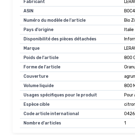
Fabricant
LERA
ASIN
B0C4
Numéro du modèle de l'article
Bio Z
Pays d'origine
Italie
Disponibilité des pièces détachées
Infor
Marque
LERA
Poids de l'article
800 
Forme de l'article
Granu
Couverture
agru
Volume liquide
800 Mi
Usages spécifiques pour le produit
Pour 
Espèce cible
citro
Code article international
0426
Nombre d'articles
1