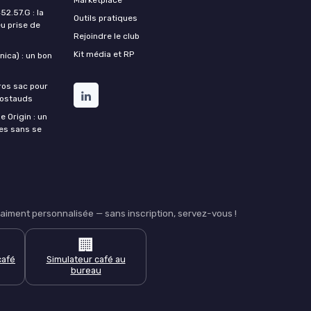
2.57.G : la
Outils pratiques
u prise de
Rejoindre le club
Kit média et RP
ica) : un bon
ros sac pour
costauds
e Origin : un
nes sans se
iment personnalisée — sans inscription, servez-vous !
🏢
café
Simulateur café au
bureau