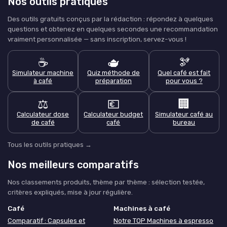
Nos outils pratiques
Des outils gratuits conçus par la rédaction : répondez à quelques
questions et obtenez en quelques secondes une recommandation
vraiment personnalisée — sans inscription, servez-vous !
☕
🫖
🫘
Simulateur machine
Quiz méthode de
Quel café est fait
à café
préparation
pour vous ?
⚖️
💶
🏢
Calculateur dose
Calculateur budget
Simulateur café au
de café
café
bureau
Tous les outils pratiques →
Nos meilleurs comparatifs
Nos classements produits, thème par thème : sélection testée,
critères expliqués, mise à jour régulière.
Café
Machines à café
Comparatif : Capsules et
Notre TOP Machines à espresso