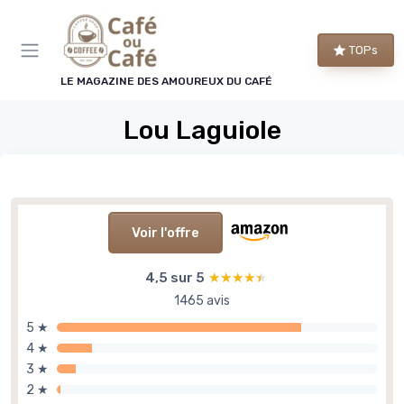
Panneau de gestion des cookies
TOPs
LE MAGAZINE DES AMOUREUX DU CAFÉ
Lou Laguiole
Voir l'offre
4,5 sur 5
★★★★★
★★★★★
1465 avis
5 ★
4 ★
3 ★
2 ★