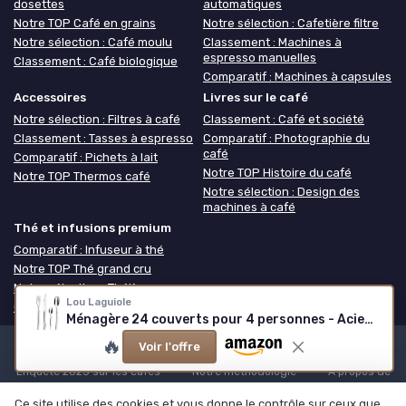
dosettes
automatiques
Notre TOP Café en grains
Notre sélection : Cafetière filtre
Notre sélection : Café moulu
Classement : Machines à
espresso manuelles
Classement : Café biologique
Comparatif : Machines à capsules
Accessoires
Livres sur le café
Notre sélection : Filtres à café
Classement : Café et société
Classement : Tasses à espresso
Comparatif : Photographie du
café
Comparatif : Pichets à lait
Notre TOP Histoire du café
Notre TOP Thermos café
Notre sélection : Design des
machines à café
Thé et infusions premium
Comparatif : Infuseur à thé
Notre TOP Thé grand cru
Notre sélection : Théière
Lou Laguiole
Classement : Coffret thé
Ménagère 24 couverts pour 4 personnes - Acier inoxydable
🔥
Voir l'offre
Mentions légales
Politique de confidentialité
Grande
Enquête 2025 sur les cafés
Notre méthodologie
À propos de
Café ou Café
Ce site utilise des cookies et vous donne le contrôle sur ceux que