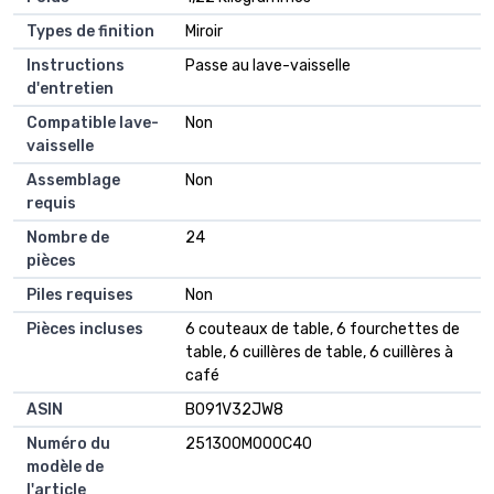
Types de finition
‎Miroir
Instructions
‎Passe au lave-vaisselle
d'entretien
Compatible lave-
‎Non
vaisselle
Assemblage
‎Non
requis
Nombre de
‎24
pièces
Piles requises
‎Non
Pièces incluses
‎6 couteaux de table, 6 fourchettes de
table, 6 cuillères de table, 6 cuillères à
café
ASIN
B091V32JW8
Numéro du
251300M000C40
modèle de
l'article