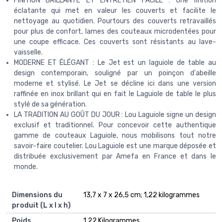
FINITION BRILLANTE ET ENTRETIEN FACILE : Une finition
éclatante qui met en valeur les couverts et facilite le
nettoyage au quotidien. Pourtours des couverts retravaillés
pour plus de confort, lames des couteaux microdentées pour
une coupe efficace. Ces couverts sont résistants au lave-
vaisselle.
MODERNE ET ÉLÉGANT : Le Jet est un laguiole de table au
design contemporain, souligné par un poinçon d'abeille
moderne et stylisé. Le Jet se décline ici dans une version
raffinée en inox brillant qui en fait le Laguiole de table le plus
stylé de sa génération.
LA TRADITION AU GOÛT DU JOUR : Lou Laguiole signe un design
exclusif et traditionnel. Pour concevoir cette authentique
gamme de couteaux Laguiole, nous mobilisons tout notre
savoir-faire coutelier. Lou Laguiole est une marque déposée et
distribuée exclusivement par Amefa en France et dans le
monde.
Dimensions du
‎13,7 x 7 x 26,5 cm; 1,22 kilogrammes
produit (L x l x h)
Poids
‎1,22 Kilogrammes