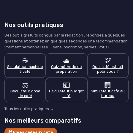
Nos outils pratiques
Des outils gratuits conçus par la rédaction : répondez à quelques
questions et obtenez en quelques secondes une recommandation
vraiment personnalisée — sans inscription, servez-vous !
☕
🫖
🫘
Simulateur machine
Quiz méthode de
Quel café est fait
à café
préparation
pour vous ?
⚖️
💶
🏢
Calculateur dose
Calculateur budget
Simulateur café au
de café
café
bureau
Tous les outils pratiques →
Nos meilleurs comparatifs
🎁 Idées cadeaux café