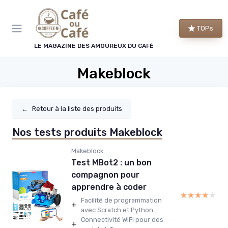
Panneau de gestion des cookies
TOPs
LE MAGAZINE DES AMOUREUX DU CAFÉ
Makeblock
←
Retour à la liste des produits
Nos tests produits Makeblock
Makeblock
Test MBot2 : un bon
compagnon pour
apprendre à coder
★★★★★
★★★★★
Facilité de programmation
+
avec Scratch et Python
Connectivité WiFi pour des
+