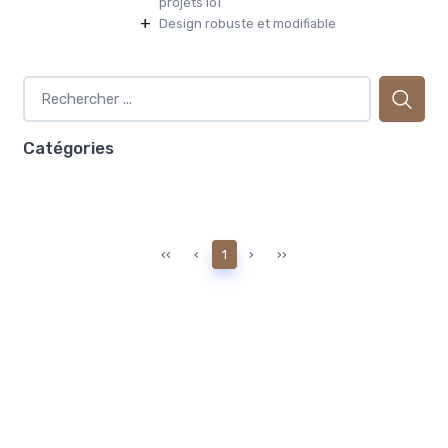
projets IoT
+
Design robuste et modifiable
Catégories
‹‹
‹
1
›
››