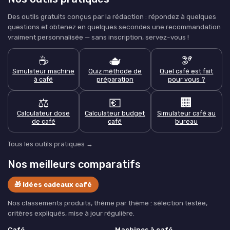
Des outils gratuits conçus par la rédaction : répondez à quelques
questions et obtenez en quelques secondes une recommandation
vraiment personnalisée — sans inscription, servez-vous !
☕
🫖
🫘
Simulateur machine
Quiz méthode de
Quel café est fait
à café
préparation
pour vous ?
⚖️
💶
🏢
Calculateur dose
Calculateur budget
Simulateur café au
de café
café
bureau
Tous les outils pratiques →
Nos meilleurs comparatifs
🎁 Idées cadeaux café
Nos classements produits, thème par thème : sélection testée,
critères expliqués, mise à jour régulière.
Café
Machines à café