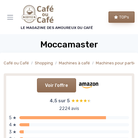
Panneau de gestion des cookies
TOPs
LE MAGAZINE DES AMOUREUX DU CAFÉ
Moccamaster
Café ou Café
Shopping
Machines à café
Machines pour particu
Voir l'offre
4,5 sur 5
★★★★★
★★★★★
2224 avis
5 ★
4 ★
3 ★