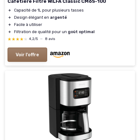
Cafetière Filtre WILFA Classic CM6S-100
＋
Capacité de 1L pour plusieurs tasses
＋
Design élégant en
argenté
＋
Facile à utiliser
＋
Filtration de qualité pour un
goût optimal
★★★★★
★★★★★
4,2/5
—
8 avis
Voir l'offre