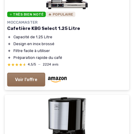
⭐ TRÈS BIEN NOTÉ
🔥 POPULAIRE
MOCCAMASTER
Cafetière KBG Select 1.25 Litre
＋
Capacité de 1.25 Litre
＋
Design en inox brossé
＋
Filtre facile à utiliser
＋
Préparation rapide du café
★★★★★
★★★★★
4,5/5
—
2224 avis
Voir l'offre