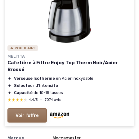
🔥 POPULAIRE
MELITTA
Cafetière à Filtre Enjoy Top Therm Noir/Acier
Brossé
＋
Verseuse Isotherme
en Acier Inoxydable
＋
Sélecteur d’Intensité
＋
Capacité
de 10-15 tasses
★★★★★
★★★★★
4,4/5
—
7074 avis
Voir l'offre
Marque
‎Moccamaster