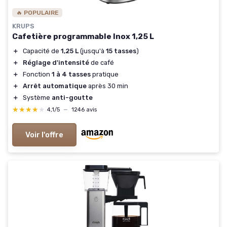
🔥 POPULAIRE
KRUPS
Cafetière programmable Inox 1,25 L
＋
Capacité de
1,25 L
(jusqu'à
15 tasses
)
＋
Réglage d'intensité
de café
＋
Fonction
1 à 4 tasses
pratique
＋
Arrêt automatique
après 30 min
＋
Système
anti-goutte
★★★★★
★★★★★
4,1/5
—
1246 avis
Voir l'offre