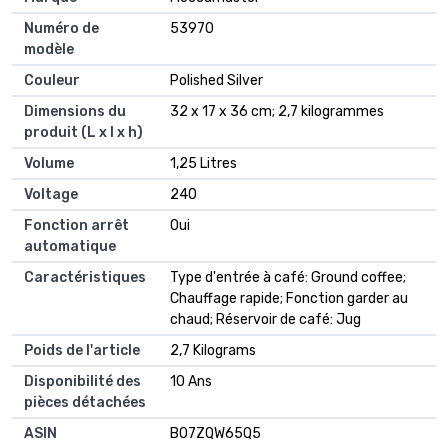
Numéro de
‎53970
modèle
Couleur
‎Polished Silver
Dimensions du
‎32 x 17 x 36 cm; 2,7 kilogrammes
produit (L x l x h)
Volume
‎1,25 Litres
Voltage
‎240
Fonction arrêt
‎Oui
automatique
Caractéristiques
‎Type d'entrée à café: Ground coffee;
Chauffage rapide; Fonction garder au
chaud; Réservoir de café: Jug
Poids de l'article
‎2,7 Kilograms
Disponibilité des
‎10 Ans
pièces détachées
ASIN
B07ZQW65Q5