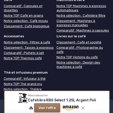
Comparatif : Capsules et
Notre TOP Machines à espresso
dosettes
automatiques
Notre TOP Café en grains
Notre sélection : Cafetière filtre
Notre sélection : Café moulu
Classement : Machines à
espresso manuelles
Classement : Café biologique
Comparatif : Machines à capsules
Accessoires
Livres sur le café
Notre sélection : Filtres à café
Classement : Café et société
Classement : Tasses à espresso
Comparatif : Photographie du
café
Comparatif : Pichets à lait
Notre TOP Histoire du café
Notre TOP Thermos café
Notre sélection : Design des
machines à café
Thé et infusions premium
Comparatif : Infuseur à thé
Notre TOP Thé grand cru
Notre sélection : Théière
Classement : Coffret thé
Moccamaster
Cafetière KBG Select 1.25L Argent Poli
🔥
Voir l'offre
Mentions légales
Politique de confidentialité
Grande
Enquête 2025 sur les cafés
Notre méthodologie
À propos de