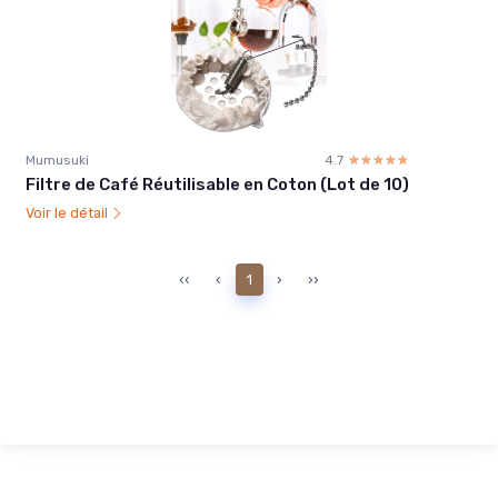
Mumusuki
4.7
☆☆☆☆☆
★★★★★
Filtre de Café Réutilisable en Coton (Lot de 10)
Voir le détail
‹‹
‹
1
›
››