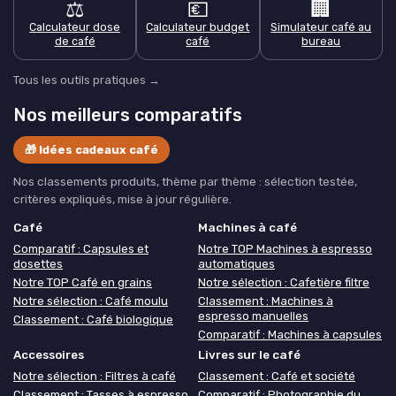
⚖️
💶
🏢
Calculateur dose
Calculateur budget
Simulateur café au
de café
café
bureau
Tous les outils pratiques →
Nos meilleurs comparatifs
🎁 Idées cadeaux café
Nos classements produits, thème par thème : sélection testée,
critères expliqués, mise à jour régulière.
Café
Machines à café
Comparatif : Capsules et
Notre TOP Machines à espresso
dosettes
automatiques
Notre TOP Café en grains
Notre sélection : Cafetière filtre
Notre sélection : Café moulu
Classement : Machines à
espresso manuelles
Classement : Café biologique
Comparatif : Machines à capsules
Accessoires
Livres sur le café
Notre sélection : Filtres à café
Classement : Café et société
Classement : Tasses à espresso
Comparatif : Photographie du