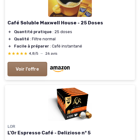
Café Soluble Maxwell House - 25 Doses
＋
Quantité pratique
: 25 doses
＋
Qualité
: Filtre normal
＋
Facile à préparer
: Café instantané
★★★★★
★★★★★
4,8/5
—
26 avis
Voir l'offre
LOR
L'Or Espresso Café - Delizioso n° 5