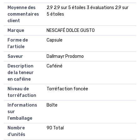
Moyenne des
2,9 2,9 sur 5 étoiles 3 évaluations 2,9 sur
commentaires
5 étoiles
client
Marque
NESCAFÉ DOLCE GUSTO
Forme de
Capsule
l'article
Saveur
Dallmayr Prodomo
Description
Caféiné
de la teneur
en caféine
Niveau de
Torréfaction foncée
torréfaction
Informations
Boîte
sur
l'emballage
Nombre
90 Total
d'unités