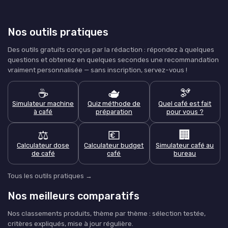
Nos outils pratiques
Des outils gratuits conçus par la rédaction : répondez à quelques
questions et obtenez en quelques secondes une recommandation
vraiment personnalisée — sans inscription, servez-vous !
☕
🫖
🫘
Simulateur machine
Quiz méthode de
Quel café est fait
à café
préparation
pour vous ?
⚖️
💶
🏢
Calculateur dose
Calculateur budget
Simulateur café au
de café
café
bureau
Tous les outils pratiques →
Nos meilleurs comparatifs
Nos classements produits, thème par thème : sélection testée,
critères expliqués, mise à jour régulière.