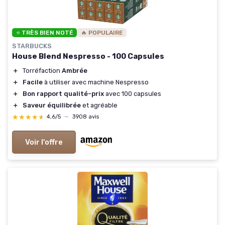
⭐ TRÈS BIEN NOTÉ
🔥 POPULAIRE
STARBUCKS
House Blend Nespresso - 100 Capsules
＋
Torréfaction
Ambrée
＋
Facile
à utiliser avec machine Nespresso
＋
Bon rapport qualité-prix
avec 100 capsules
＋
Saveur équilibrée
et agréable
★★★★★
★★★★★
4,6/5
—
3908 avis
Voir l'offre