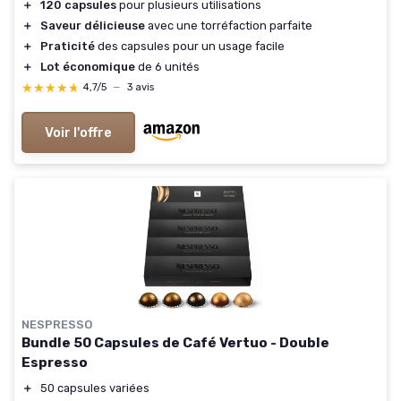
＋
120 capsules
pour plusieurs utilisations
＋
Saveur délicieuse
avec une torréfaction parfaite
＋
Praticité
des capsules pour un usage facile
＋
Lot économique
de 6 unités
★★★★★
★★★★★
4,7/5
—
3 avis
Voir l'offre
NESPRESSO
Bundle 50 Capsules de Café Vertuo - Double
Espresso
＋
50 capsules variées