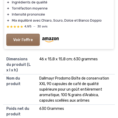
＋
Ingrédients de qualité
＋
Torréfaction moyenne
＋
Intensité prononcée
＋
Mix équilibré avec Chiaro, Scuro, Dolce et Bianco Doppio
★★★★★
★★★★★
4,9/5
—
30 avis
Voir l'offre
Dimensions
‎46 x 15,8 x 15,8 cm; 630 grammes
du produit (L
x l x h)
Nom du
‎Dallmayr Prodomo Boîte de conservation
produit
XXL 90 capsules de café de qualité
supérieure pour un goût entièrement
aromatique, 100 % grains d'Arabica,
capsules scellées aux arômes
Poids net du
‎630 Grammes
produit