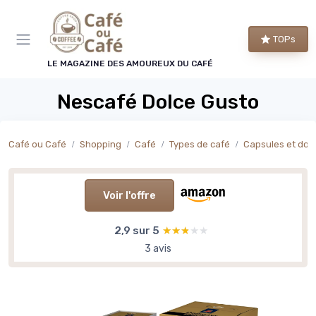
Panneau de gestion des cookies
TOPs
LE MAGAZINE DES AMOUREUX DU CAFÉ
Nescafé Dolce Gusto
Café ou Café
Shopping
Café
Types de café
Capsules et dos
Voir l'offre
2,9 sur 5
★★★★★
★★★★★
3 avis