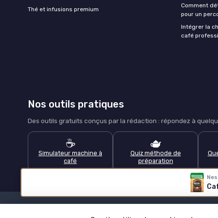
Comment déte
Thé et infusions premium
pour un perco
Intégrer la c
café professi
Nos outils pratiques
Des outils gratuits conçus par la rédaction : répondez à que
☕
🫖
Simulateur machine à
Quiz méthode de
Que
café
préparation
Nes
Tous les outils pratiques →
Caf
Mentio