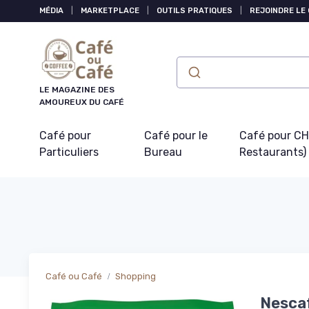
Panneau de gestion des cookies
MÉDIA
|
MARKETPLACE
|
OUTILS PRATIQUES
|
REJOINDRE LE
LE MAGAZINE DES
AMOUREUX DU CAFÉ
Café pour
Café pour le
Café pour CHR
Particuliers
Bureau
Restaurants)
Café ou Café
Shopping
Nescaf