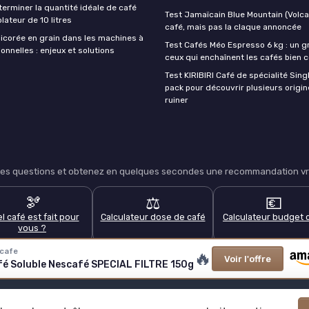
rminer la quantité idéale de café
Test Jamaïcain Blue Mountain (Volcan
lateur de 10 litres
café, mais pas la claque annoncée
hicorée en grain dans les machines à
Test Cafés Méo Espresso 6 kg : un g
onnelles : enjeux et solutions
ceux qui enchaînent les cafés bien 
Test KIRIBIRI Café de spécialité Singl
pack pour découvrir plusieurs origi
ruiner
lques questions et obtenez en quelques secondes une recommandation vra
🫘
⚖️
💶
l café est fait pour
Calculateur dose de café
Calculateur budget 
vous ?
cafe
🔥
Voir l'offre
é Soluble Nescafé SPECIAL FILTRE 150g
ns légales
Politique de confidentialité
Grande Enquête 2025 sur le