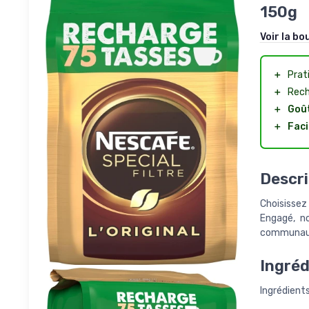
150g
Voir la bo
＋
Prat
＋
Rech
＋
Goût
＋
Faci
Descri
Choisissez
Engagé, no
communauté
Ingréd
Ingrédients