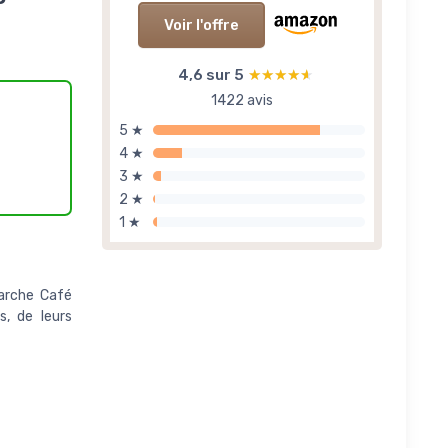
Voir l'offre
4,6 sur 5
★★★★★
★★★★★
1422 avis
5 ★
4 ★
3 ★
2 ★
1 ★
marche Café
s, de leurs