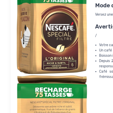
Mode d
Versez une
Averti
/
Votre ca
Un café s
Boisson 
Depuis 
respons
Café so
frémiss