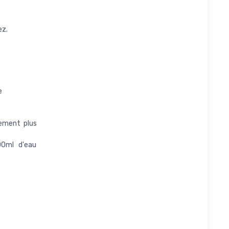
ez.
e
nement plus
00ml d'eau