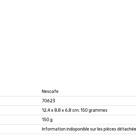
‎Nescafe
‎70623
‎12,4 x 8,8 x 6,8 cm; 150 grammes
‎150 g
‎Information indisponible sur les pièces détaché