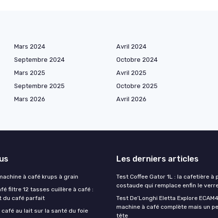
Mars 2024
Avril 2024
Septembre 2024
Octobre 2024
Mars 2025
Avril 2025
Septembre 2025
Octobre 2025
Mars 2026
Avril 2026
lus
Les derniers articles
 machine à café krups à grain
Test Coffee Gator 1L : la cafetière à 
costaude qui remplace enfin le verre
é filtre 12 tasses cuillère à café :
t du café parfait
Test De’Longhi Eletta Explore ECAM45
machine à café complète mais un pe
 café au lait sur la santé du foie
tête