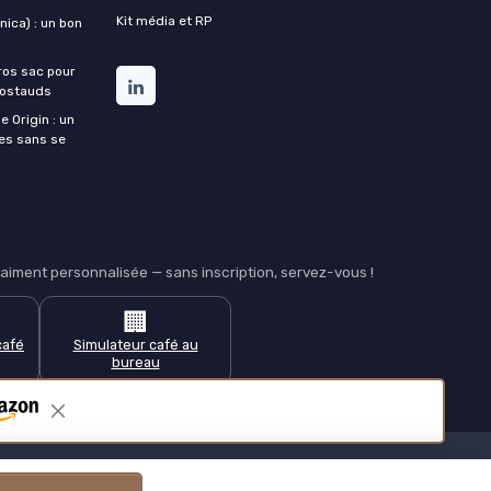
Kit média et RP
ica) : un bon
ros sac pour
costauds
e Origin : un
nes sans se
iment personnalisée — sans inscription, servez-vous !
🏢
café
Simulateur café au
bureau
s cafés