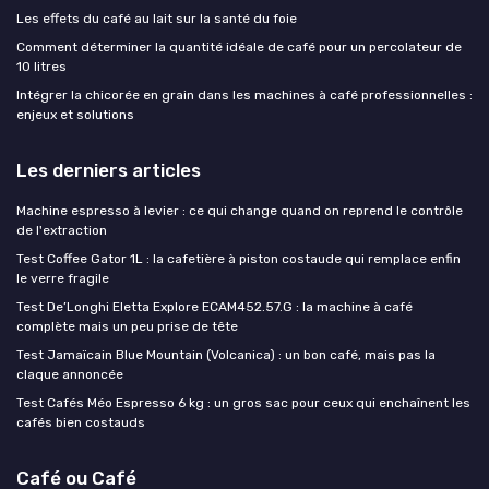
Les effets du café au lait sur la santé du foie
Comment déterminer la quantité idéale de café pour un percolateur de
10 litres
Intégrer la chicorée en grain dans les machines à café professionnelles :
enjeux et solutions
Les derniers articles
Machine espresso à levier : ce qui change quand on reprend le contrôle
de l'extraction
Test Coffee Gator 1L : la cafetière à piston costaude qui remplace enfin
le verre fragile
Test De’Longhi Eletta Explore ECAM452.57.G : la machine à café
complète mais un peu prise de tête
Test Jamaïcain Blue Mountain (Volcanica) : un bon café, mais pas la
claque annoncée
Test Cafés Méo Espresso 6 kg : un gros sac pour ceux qui enchaînent les
cafés bien costauds
Café ou Café