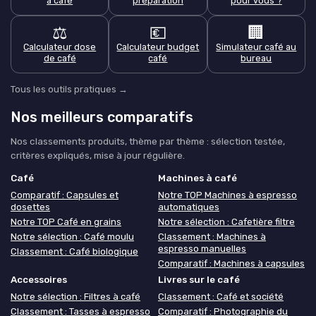
à café
préparation
pour vous ?
⚖️
💶
🏢
Calculateur dose
Calculateur budget
Simulateur café au
de café
café
bureau
Tous les outils pratiques →
Nos meilleurs comparatifs
Nos classements produits, thème par thème : sélection testée,
critères expliqués, mise à jour régulière.
Café
Machines à café
Comparatif : Capsules et
Notre TOP Machines à espresso
dosettes
automatiques
Notre TOP Café en grains
Notre sélection : Cafetière filtre
Notre sélection : Café moulu
Classement : Machines à
espresso manuelles
Classement : Café biologique
Comparatif : Machines à capsules
Accessoires
Livres sur le café
Notre sélection : Filtres à café
Classement : Café et société
Classement : Tasses à espresso
Comparatif : Photographie du