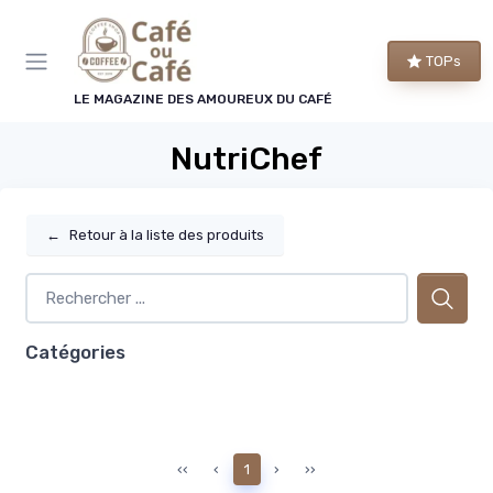
Panneau de gestion des cookies
TOPs
LE MAGAZINE DES AMOUREUX DU CAFÉ
NutriChef
←
Retour à la liste des produits
Catégories
‹‹
‹
1
›
››