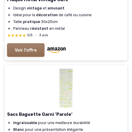
＋
Design
vintage
et
amusant
＋
Idéal pour la
décoration
de café ou cuisine
＋
Taille
pratique
30x20cm
＋
Panneau
résistant
en métal
★★★★★
★★★★★
5/5
—
3 avis
Voir l'offre
Sacs Baguette Garni 'Parole'
＋
Ingraissable
pour une meilleure durabilité
＋
Blanc
pour une présentation élégante