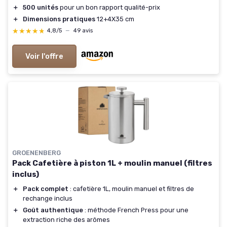
＋
500 unités
pour un bon rapport qualité-prix
＋
Dimensions pratiques
12+4X35 cm
★★★★★
★★★★★
4,8/5
—
49 avis
Voir l'offre
GROENENBERG
Pack Cafetière à piston 1L + moulin manuel (filtres
inclus)
＋
Pack complet
: cafetière 1L, moulin manuel et filtres de
rechange inclus
＋
Goût authentique
: méthode French Press pour une
extraction riche des arômes