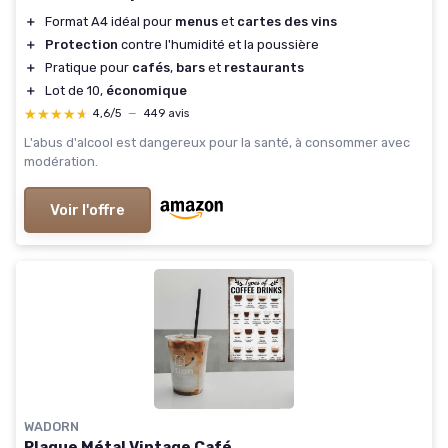
＋
Format A4 idéal pour
menus
et
cartes des vins
＋
Protection
contre l'humidité et la poussière
＋
Pratique pour
cafés
,
bars
et
restaurants
＋
Lot de 10,
économique
★★★★★
★★★★★
4,6/5
—
449 avis
L'abus d'alcool est dangereux pour la santé, à consommer avec
modération.
Voir l'offre
WADORN
Plaque Métal Vintage Café