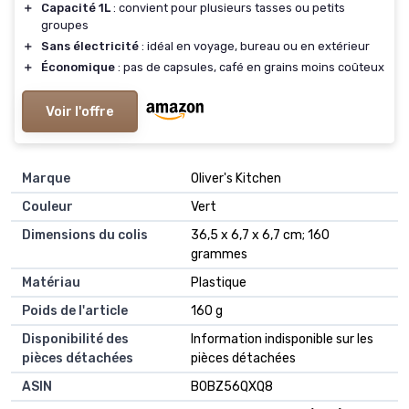
＋
Capacité 1L
: convient pour plusieurs tasses ou petits
groupes
＋
Sans électricité
: idéal en voyage, bureau ou en extérieur
＋
Économique
: pas de capsules, café en grains moins coûteux
Voir l'offre
Marque
‎Oliver's Kitchen
Couleur
‎Vert
Dimensions du colis
‎36,5 x 6,7 x 6,7 cm; 160
grammes
Matériau
‎Plastique
Poids de l'article
‎160 g
Disponibilité des
‎Information indisponible sur les
pièces détachées
pièces détachées
ASIN
B0BZ56QXQ8