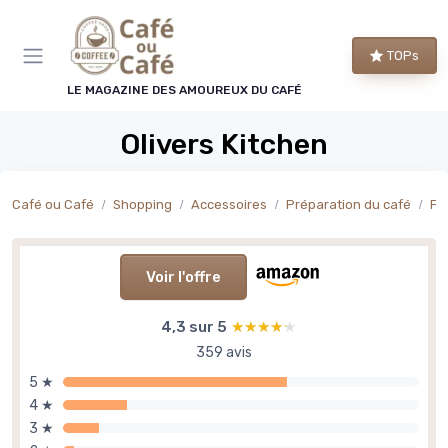
Panneau de gestion des cookies
TOPs
LE MAGAZINE DES AMOUREUX DU CAFÉ
Olivers Kitchen
Café ou Café
Shopping
Accessoires
Préparation du café
Fil
Voir l'offre
4,3 sur 5
★★★★★
★★★★★
359 avis
5 ★
4 ★
3 ★