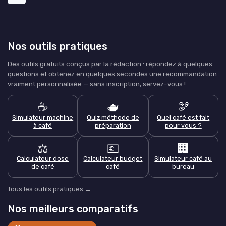
Nos outils pratiques
Des outils gratuits conçus par la rédaction : répondez à quelques
questions et obtenez en quelques secondes une recommandation
vraiment personnalisée — sans inscription, servez-vous !
☕
🫖
🫘
Simulateur machine
Quiz méthode de
Quel café est fait
à café
préparation
pour vous ?
⚖️
💶
🏢
Calculateur dose
Calculateur budget
Simulateur café au
de café
café
bureau
Tous les outils pratiques →
Nos meilleurs comparatifs