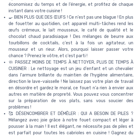
économisez du temps et de l'énergie, et profitez de chaque
instant dans votre cuisine !
🍳 BIEN PLUS QUE DES ŒUFS ! Ce n'est pas une blague ! En plus
de fouetter au quotidien, cet appareil multi-tâches rend les
œufs crémeux, le lait mousseux, le café de qualité et le
chocolat chaud paradisiaque ! Des mélanges de beurre aux
tourbillons de cocktails, c'est à la fois un agitateur, un
mousseur et un rieur. Alors, pourquoi laisser passer votre
chance ? Prenez le vôtre, et c'est parti !
🧼 PASSEZ MOINS DE TEMPS À NETTOYER, PLUS DE TEMPS À
CUISINER : Le nettoyage est un jeu d'enfant et un chevalier
dans l'armure brillante du maintien de l'hygiène alimentaire,
direction le lave-vaisselle ! Ne laissez pas votre plan de travail
en désordre et gardez le moral, ce fouet n'a rien à envier aux
autres en matière de propreté. Vous pouvez vous concentrer
sur la préparation de vos plats, sans vous soucier des
problèmes !
🥰 DÉSENCOMBRER ET DÉMÊLER : QUI A BESOIN DE PILES ?
Mélangez avec joie grâce à notre fouet compact et léger à
pousser à la main ! Il est élégant, ne nécessite pas de piles et
est parfait pour toutes les cabrioles en cuisine ! Gagnez du