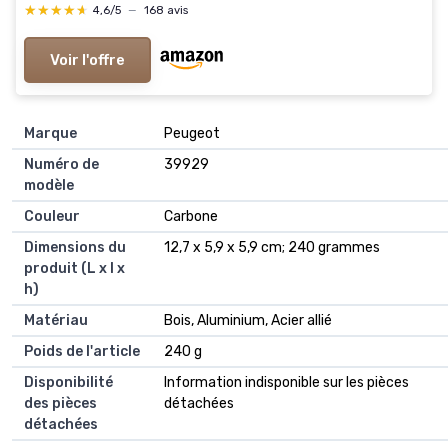
★★★★★
★★★★★
4,6/5
—
168 avis
Voir l'offre
Marque
‎Peugeot
Numéro de
‎39929
modèle
Couleur
‎Carbone
Dimensions du
‎12,7 x 5,9 x 5,9 cm; 240 grammes
produit (L x l x
h)
Matériau
‎Bois, Aluminium, Acier allié
Poids de l'article
‎240 g
Disponibilité
‎Information indisponible sur les pièces
des pièces
détachées
détachées