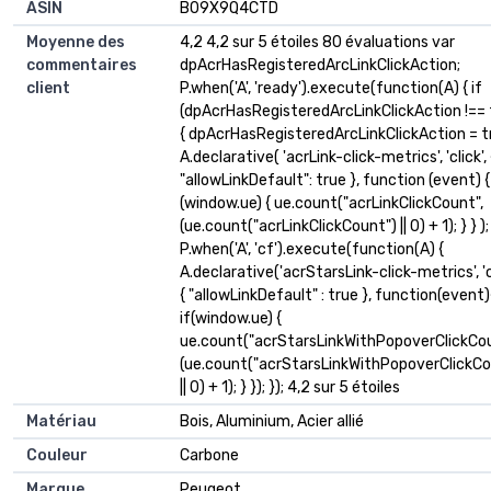
ASIN
B09X9Q4CTD
Moyenne des
4,2 4,2 sur 5 étoiles 80 évaluations var
commentaires
dpAcrHasRegisteredArcLinkClickAction;
client
P.when('A', 'ready').execute(function(A) { if
(dpAcrHasRegisteredArcLinkClickAction !== 
{ dpAcrHasRegisteredArcLinkClickAction = t
A.declarative( 'acrLink-click-metrics', 'click', 
"allowLinkDefault": true }, function (event) { 
(window.ue) { ue.count("acrLinkClickCount",
(ue.count("acrLinkClickCount") || 0) + 1); } } ); 
P.when('A', 'cf').execute(function(A) {
A.declarative('acrStarsLink-click-metrics', 'cl
{ "allowLinkDefault" : true }, function(event)
if(window.ue) {
ue.count("acrStarsLinkWithPopoverClickCou
(ue.count("acrStarsLinkWithPopoverClickCo
|| 0) + 1); } }); }); 4,2 sur 5 étoiles
Matériau
Bois, Aluminium, Acier allié
Couleur
Carbone
Marque
Peugeot