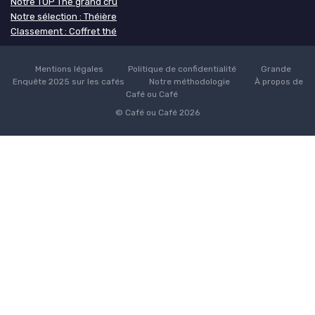
Notre TOP Thé grand cru
Notre sélection : Théière
Classement : Coffret thé
Mentions légales
Politique de confidentialité
Grande
Enquête 2025 sur les cafés
Notre méthodologie
À propos de
Café ou Café
© Café ou Café 2026