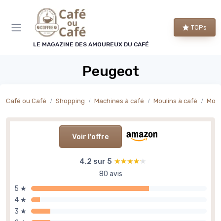
Panneau de gestion des cookies
TOPs
LE MAGAZINE DES AMOUREUX DU CAFÉ
Peugeot
Café ou Café
Shopping
Machines à café
Moulins à café
Moul
Voir l'offre
4,2 sur 5
★★★★★
★★★★★
80 avis
5 ★
4 ★
3 ★