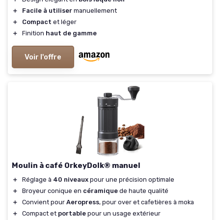
＋
Facile à utiliser
manuellement
＋
Compact
et léger
＋
Finition
haut de gamme
Voir l'offre
Moulin à café OrkeyDolk® manuel
＋
Réglage à
40 niveaux
pour une précision optimale
＋
Broyeur conique en
céramique
de haute qualité
＋
Convient pour
Aeropress
, pour over et cafetières à moka
＋
Compact et
portable
pour un usage extérieur