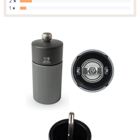
2 ★
1 ★