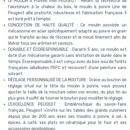
LE MOULIN A POIVRE PAR PEUGEOT : Mêlant la technicité de
l'aluminium à la chaleur du bois, le moulin à poivre Line de
Peugeot allie praticité, robustesse et fabrication française. Il
est livré prêt à l’emploi.
CONCEPTION DE HAUTE QUALITÉ : Ce moulin possède un
mécanisme en acier spécifiquement adapté au poivre en grain
qui le tranche au lieu de l’écraser et le moud finement afin de
libérer tous ses arômes et saveurs.
DURABLE ET ÉCORESPONSABLE : Garanti 5 ans, ce moulin est
doté d'un mécanisme garanti sans limitation de durée dans le
temps. Écoresponsable, il est conçu avec du bois issu de forêts
françaises labellisées PEFC et recouvert d'une peinture sans
solvant.
RÉGLAGE PERSONNALISÉ DE LA MOUTURE : Grâce au bouton de
réglage situé sur la tête du moulin à poivre, vous pouvez
ajuster la taille de la mouture selon vos envies, du plus fin au
plus gros. Il suffit de tourner le bouton pour modifier le réglage.
L’EXCELLENCE PEUGEOT : Emblématique du savoir-faire
français, Peugeot s’invite sur les tables des grands cuisiniers
depuis plus de 200 ans avec ses moulins à poivre, à sel, à
épices, à café, ses plats en céramique pour le four et ses
accessoires œnologiques.