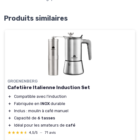
Produits similaires
GROENENBERG
Cafetière Italienne Induction Set
＋
Compatible avec l'induction
＋
Fabriquée en
INOX
durable
＋
Inclus : moulin à café manuel
＋
Capacité de
6 tasses
＋
Idéal pour les amateurs de
café
★★★★★
★★★★★
4,5/5
—
71 avis