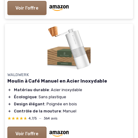
Voir l'offre
WALDWERK
Moulin à Café Manuel en Acier Inoxydable
＋
Matériau durable
: Acier inoxydable
＋
Écologique
: Sans plastique
＋
Design élégant
: Poignée en bois
＋
Contrôle de la mouture
: Manuel
★★★★★
★★★★★
4,7/5
—
364 avis
Voir l'offre