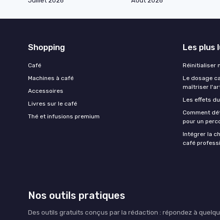
Juillet 2026
Août 2026
Shopping
Les plus 
Café
Réinitialiser
Machines à café
Le dosage caf
maîtriser l'ar
Accessoires
Les effets du
Livres sur le café
Comment déte
Thé et infusions premium
pour un perco
Intégrer la c
café professi
Nos outils pratiques
Des outils gratuits conçus par la rédaction : répondez à que