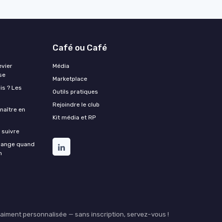
Café ou Café
evier
Média
se
Marketplace
is ? Les
Outils pratiques
Rejoindre le club
naître en
Kit média et RP
 suivre
change quand
n
iment personnalisée — sans inscription, servez-vous !