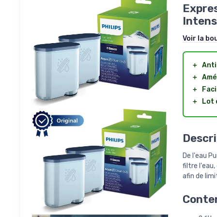
Expres
Intens
Voir la bo
＋
Anti
＋
Amél
＋
Faci
＋
Lot 
Descri
De l'eau Pu
filtre l'ea
afin de lim
Conten