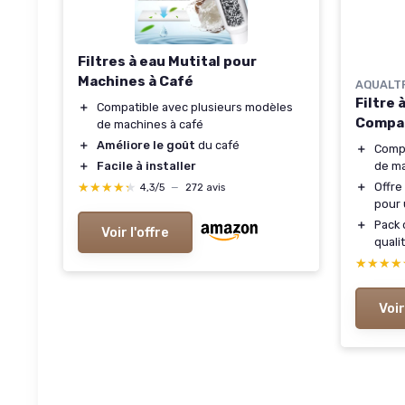
Filtres à eau Mutital pour
Machines à Café
AQUALT
Filtre 
＋
Compatible avec plusieurs modèles
Compa
de machines à café
＋
Améliore le goût
du café
＋
Compa
＋
Facile à installer
de ma
★★★★★
★★★★★
＋
Offre
4,3/5
—
272 avis
pour 
＋
Pack
Voir l'offre
quali
★★★★
★★★★
Voir