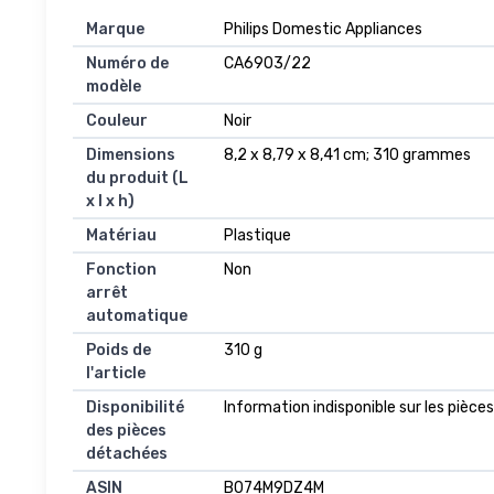
Marque
‎Philips Domestic Appliances
Numéro de
‎CA6903/22
modèle
Couleur
‎Noir
Dimensions
‎8,2 x 8,79 x 8,41 cm; 310 grammes
du produit (L
x l x h)
Matériau
‎Plastique
Fonction
‎Non
arrêt
automatique
Poids de
‎310 g
l'article
Disponibilité
‎Information indisponible sur les pièc
des pièces
détachées
ASIN
B074M9DZ4M