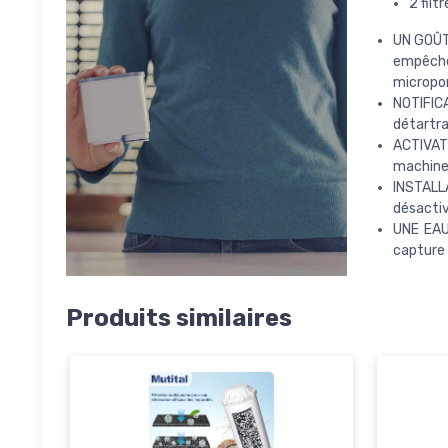
2 filt
UN GOÛT
empêche 
micropo
NOTIFICA
détartra
ACTIVAT
machine
INSTALL
désactiv
UNE EAU
capture 
Produits similaires