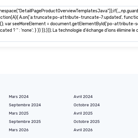
mespace("DetailPageProductOverviewTemplatesJava"));if(_np.guardFa
nction(A){ A.on('a:truncate:po-attribute-truncate-7:updated', functio
s(); var seeMoreElement = document.getElementById('po-attribute-se
ted ? '' : 'none'; } }) });})); La technologie d'échange d'ions élimine l
Mars 2024
Avril 2024
Septembre 2024
Octobre 2024
Mars 2025
Avril 2025
Septembre 2025
Octobre 2025
Mars 2026
Avril 2026