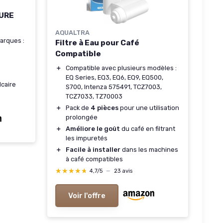
PURE
AQUALTRA
arques :
Filtre à Eau pour Café
Compatible
＋
Compatible avec plusieurs modèles :
EQ Series, EQ3, EQ6, EQ9, EQ500,
lcaire
S700, Intenza 575491, TCZ7003,
TCZ7033, TZ70003
＋
Pack de
4 pièces
pour une utilisation
prolongée
＋
Améliore le goût
du café en filtrant
les impuretés
＋
Facile à installer
dans les machines
à café compatibles
★★★★★
★★★★★
4,7/5
—
23 avis
Voir l'offre