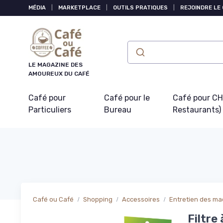
Panneau de gestion des cookies
MÉDIA
|
MARKETPLACE
|
OUTILS PRATIQUES
|
REJOINDRE LE
LE MAGAZINE DES
AMOUREUX DU CAFÉ
Café pour
Café pour le
Café pour CHR
Particuliers
Bureau
Restaurants)
Café ou Café
Shopping
Accessoires
Entretien des ma
Filtre