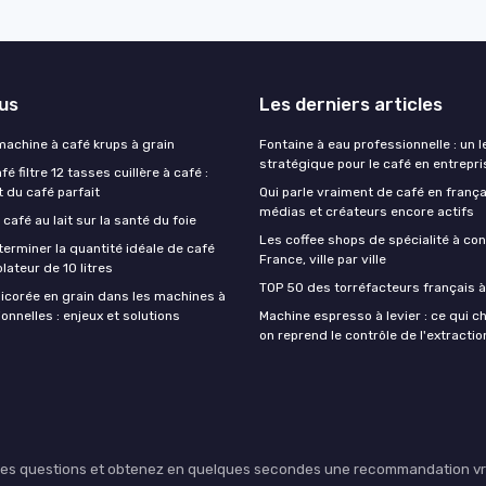
lus
Les derniers articles
 machine à café krups à grain
Fontaine à eau professionnelle : un l
stratégique pour le café en entrepri
é filtre 12 tasses cuillère à café :
t du café parfait
Qui parle vraiment de café en frança
médias et créateurs encore actifs
 café au lait sur la santé du foie
Les coffee shops de spécialité à con
rminer la quantité idéale de café
France, ville par ville
lateur de 10 litres
TOP 50 des torréfacteurs français à
hicorée en grain dans les machines à
onnelles : enjeux et solutions
Machine espresso à levier : ce qui 
on reprend le contrôle de l'extractio
lques questions et obtenez en quelques secondes une recommandation vra