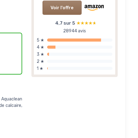
Voir l'offre
4,7 sur 5
★★★★★
★★★★★
28944 avis
5 ★
4 ★
3 ★
2 ★
1 ★
n. Aquaclean
de calcaire,