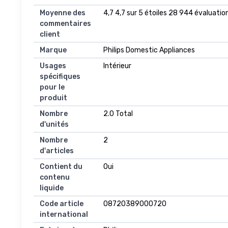
Moyenne des
4,7 4,7 sur 5 étoiles 28 944 évaluation
commentaires
client
Marque
Philips Domestic Appliances
Usages
Intérieur
spécifiques
pour le
produit
Nombre
2.0 Total
d'unités
Nombre
2
d'articles
Contient du
Oui
contenu
liquide
Code article
08720389000720
international