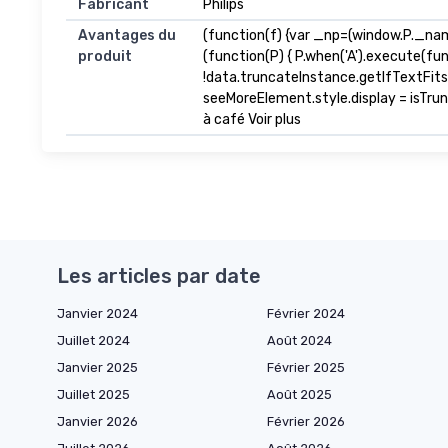
Fabricant
Philips
Avantages du
(function(f) {var _np=(window.P._na
produit
(function(P) { P.when('A').execute(fu
!data.truncateInstance.getIfTextFit
seeMoreElement.style.display = isTrunca
à café Voir plus
Les articles par date
Janvier 2024
Février 2024
Juillet 2024
Août 2024
Janvier 2025
Février 2025
Juillet 2025
Août 2025
Janvier 2026
Février 2026