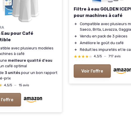
Filtre à eau GOLDEN ICE
pour machines à café
＋
Compatible avec plusieurs m
RA
Saeco, Brita, Lavazza, Gaggia
à Eau pour Café
＋
Vendu en pack de 3 pièces
tible
＋
Améliore le goût du café
tible avec plusieurs modèles
＋
Réduit les impuretés et le ca
chines à café
★★★★★
★★★★★
4,3/5
—
717 avis
 une
meilleure qualité d'eau
un café optimal
Voir l'offre
 de
3 unités
pour un bon rapport
té-prix
★
★
4,5/5
—
15 avis
 l'offre