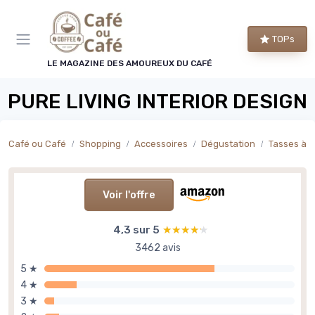
Panneau de gestion des cookies
TOPs
LE MAGAZINE DES AMOUREUX DU CAFÉ
PURE LIVING INTERIOR DESIGN
Café ou Café
Shopping
Accessoires
Dégustation
Tasses à 
Voir l'offre
4,3 sur 5
★★★★★
★★★★★
3462 avis
5 ★
4 ★
3 ★