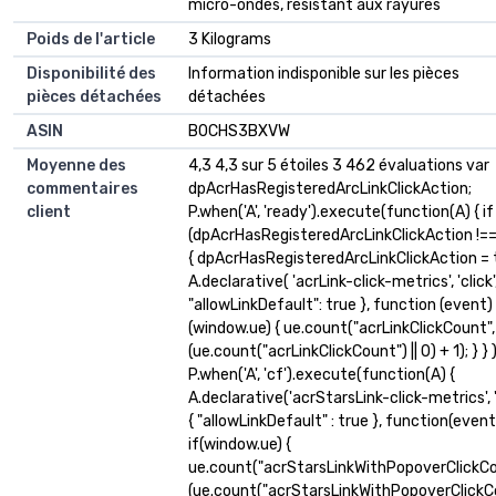
micro-ondes, résistant aux rayures
Poids de l'article
‎3 Kilograms
Disponibilité des
‎Information indisponible sur les pièces
pièces détachées
détachées
ASIN
B0CHS3BXVW
Moyenne des
4,3 4,3 sur 5 étoiles 3 462 évaluations var
commentaires
dpAcrHasRegisteredArcLinkClickAction;
client
P.when('A', 'ready').execute(function(A) { if
(dpAcrHasRegisteredArcLinkClickAction !==
{ dpAcrHasRegisteredArcLinkClickAction = 
A.declarative( 'acrLink-click-metrics', 'click',
"allowLinkDefault": true }, function (event) {
(window.ue) { ue.count("acrLinkClickCount",
(ue.count("acrLinkClickCount") || 0) + 1); } } );
P.when('A', 'cf').execute(function(A) {
A.declarative('acrStarsLink-click-metrics', 'c
{ "allowLinkDefault" : true }, function(event
if(window.ue) {
ue.count("acrStarsLinkWithPopoverClickCo
(ue.count("acrStarsLinkWithPopoverClickC