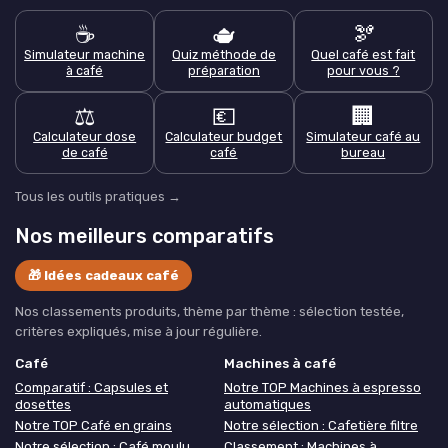
☕
🫖
🫘
Simulateur machine
Quiz méthode de
Quel café est fait
à café
préparation
pour vous ?
⚖️
💶
🏢
Calculateur dose
Calculateur budget
Simulateur café au
de café
café
bureau
Tous les outils pratiques →
Nos meilleurs comparatifs
🎁 Idées cadeaux café
Nos classements produits, thème par thème : sélection testée,
critères expliqués, mise à jour régulière.
Café
Machines à café
Comparatif : Capsules et
Notre TOP Machines à espresso
dosettes
automatiques
Notre TOP Café en grains
Notre sélection : Cafetière filtre
Notre sélection : Café moulu
Classement : Machines à