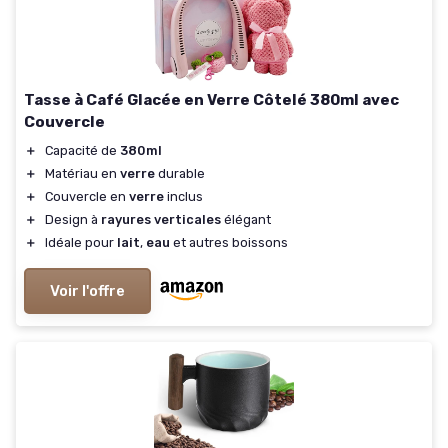
Tasse à Café Glacée en Verre Côtelé 380ml avec
Couvercle
＋
Capacité de
380ml
＋
Matériau en
verre
durable
＋
Couvercle en
verre
inclus
＋
Design à
rayures verticales
élégant
＋
Idéale pour
lait
,
eau
et autres boissons
Voir l'offre