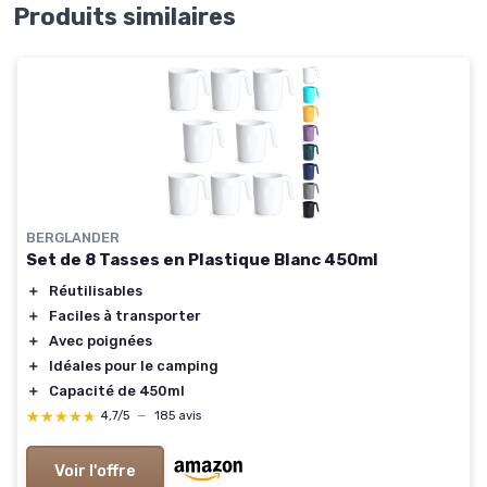
Produits similaires
BERGLANDER
Set de 8 Tasses en Plastique Blanc 450ml
＋
Réutilisables
＋
Faciles à transporter
＋
Avec poignées
＋
Idéales pour le camping
＋
Capacité de 450ml
★★★★★
★★★★★
4,7/5
—
185 avis
Voir l'offre