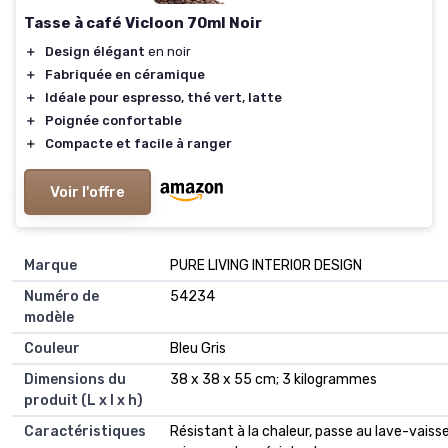
Tasse à café Vicloon 70ml Noir
＋
Design élégant
en noir
＋
Fabriquée en céramique
＋
Idéale pour espresso, thé vert, latte
＋
Poignée confortable
＋
Compacte et facile à ranger
Voir l'offre
Marque
‎PURE LIVING INTERIOR DESIGN
Numéro de
‎54234
modèle
Couleur
‎Bleu Gris
Dimensions du
‎38 x 38 x 55 cm; 3 kilogrammes
produit (L x l x h)
Caractéristiques
‎Résistant à la chaleur, passe au lave-vaisse