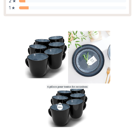
2 ★
1 ★