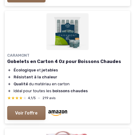
CARAMONT
Gobelets en Carton 4 Oz pour Boissons Chaudes
＋
Écologique
et
jetables
＋
Résistant à la chaleur
＋
Qualité
du matériau en carton
＋
Idéal pour toutes les
boissons chaudes
★★★★★
★★★★★
4,1/5
—
219 avis
Voir l'offre