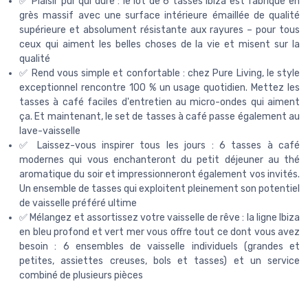
✅ Plaisir pur qui dure : le lot de 6 tasses Ibiza est fabriqué en
grès massif avec une surface intérieure émaillée de qualité
supérieure et absolument résistante aux rayures – pour tous
ceux qui aiment les belles choses de la vie et misent sur la
qualité
✅ Rend vous simple et confortable : chez Pure Living, le style
exceptionnel rencontre 100 % un usage quotidien. Mettez les
tasses à café faciles d'entretien au micro-ondes qui aiment
ça. Et maintenant, le set de tasses à café passe également au
lave-vaisselle
✅ Laissez-vous inspirer tous les jours : 6 tasses à café
modernes qui vous enchanteront du petit déjeuner au thé
aromatique du soir et impressionneront également vos invités.
Un ensemble de tasses qui exploitent pleinement son potentiel
de vaisselle préféré ultime
✅ Mélangez et assortissez votre vaisselle de rêve : la ligne Ibiza
en bleu profond et vert mer vous offre tout ce dont vous avez
besoin : 6 ensembles de vaisselle individuels (grandes et
petites, assiettes creuses, bols et tasses) et un service
combiné de plusieurs pièces