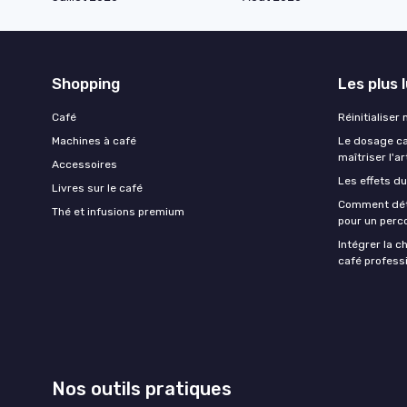
Shopping
Les plus 
Café
Réinitialiser
Machines à café
Le dosage caf
maîtriser l'ar
Accessoires
Les effets du
Livres sur le café
Comment déte
Thé et infusions premium
pour un perco
Intégrer la c
café professi
Nos outils pratiques