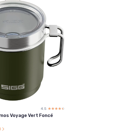
4.5
☆☆☆☆☆
★★★★★
mos Voyage Vert Foncé
l