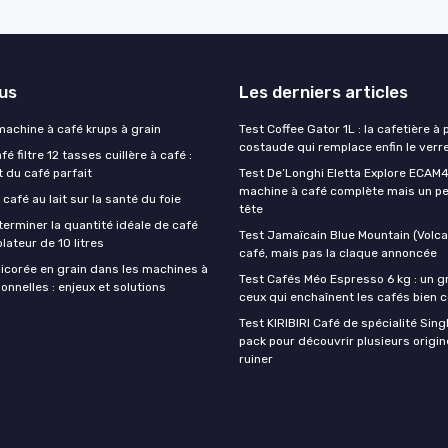
lus
Les derniers articles
 machine à café krups à grain
Test Coffee Gator 1L : la cafetière à 
costaude qui remplace enfin le verre
é filtre 12 tasses cuillère à café :
t du café parfait
Test De’Longhi Eletta Explore ECAM45
machine à café complète mais un pe
 café au lait sur la santé du foie
tête
rminer la quantité idéale de café
Test Jamaïcain Blue Mountain (Volcan
lateur de 10 litres
café, mais pas la claque annoncée
hicorée en grain dans les machines à
Test Cafés Méo Espresso 6 kg : un g
onnelles : enjeux et solutions
ceux qui enchaînent les cafés bien 
Test KIRIBIRI Café de spécialité Singl
pack pour découvrir plusieurs origi
ruiner