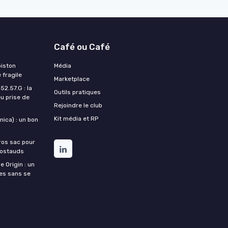
Café ou Café
piston
Média
 fragile
Marketplace
2.57.G : la
Outils pratiques
u prise de
Rejoindre le club
Kit média et RP
ica) : un bon
ros sac pour
costauds
e Origin : un
nes sans se