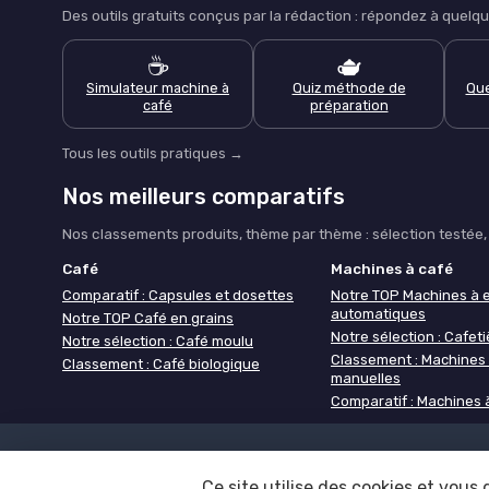
Des outils gratuits conçus par la rédaction : répondez à que
☕
🫖
Simulateur machine à
Quiz méthode de
Que
café
préparation
Tous les outils pratiques →
Nos meilleurs comparatifs
Nos classements produits, thème par thème : sélection testée, c
Café
Machines à café
Comparatif : Capsules et dosettes
Notre TOP Machines à 
automatiques
Notre TOP Café en grains
Notre sélection : Cafetiè
Notre sélection : Café moulu
Classement : Machines
Classement : Café biologique
manuelles
Comparatif : Machines 
Mentions légales
Politique de 
Ce site utilise des cookies et vous