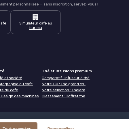
iment personnalisée — sans inscription, servez-vous !
🏢
café
Simulateur café au
bureau
afé
Thé et infusions premium
fé et société
Comparatif : Infuseur à thé
otographie du café
Notre TOP Thé grand cru
re du café
Notre sélection : Théière
 : Design des machines
Classement : Coffret thé
ogie
À propos de Café ou Café
Tout accepter
Personnaliser