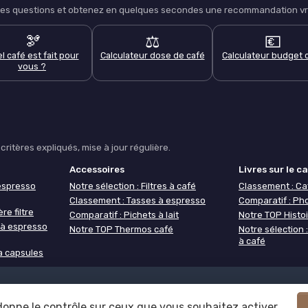
lques questions et obtenez en quelques secondes une recommandation vra
🫘
⚖️
💶
l café est fait pour
Calculateur dose de café
Calculateur budget 
vous ?
ritères expliqués, mise à jour régulière.
Accessoires
Livres sur le c
espresso
Notre sélection : Filtres à café
Classement : Ca
Classement : Tasses à espresso
Comparatif : Ph
re filtre
Comparatif : Pichets à lait
Notre TOP Histoi
 à espresso
Notre TOP Thermos café
Notre sélection
à café
à capsules
confidentialité
Grande Enquête 2025 sur les cafés
Notre méthodol
 donne le contrôle sur ceux que vous souhaitez activer
© Café ou Café 2026