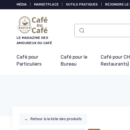
Panneau de gestion des cookies
MÉDIA
|
MARKETPLACE
|
OUTILS PRATIQUES
|
REJOINDRE LE
LE MAGAZINE DES
AMOUREUX DU CAFÉ
Café pour
Café pour le
Café pour CHR
Particuliers
Bureau
Restaurants)
←
Retour à la liste des produits