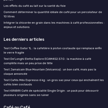
Les effets du café au lait sur la santé du foie
Comment déterminer la quantité idéale de café pour un percolateur de
10 litres
Intégrer la chicorée en grain dans les machines à café professionnelles :
enjeux et solutions
Les derniers articles
Test Coffee Gator 1L : la cafetière à piston costaude qui remplace enfin
le verre fragile
Test De’Longhi Eletta Explore ECAM452.57.G : la machine à café
complète mais un peu prise de tête
Test Jamaïcain Blue Mountain (Volcanica) : un bon café, mais pas la
claque annoncée
Test Cafés Méo Espresso 6 kg : un gros sac pour ceux qui enchaînent les
cafés bien costauds
Test KIRIBIRI Café de spécialité Single Origin : un pack pour découvrir
plusieurs origines sans se ruiner
Café ou Café