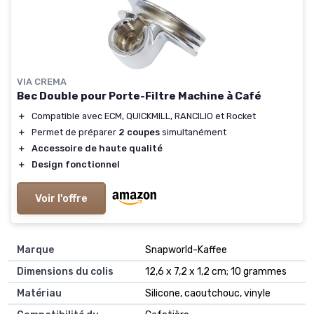
VIA CREMA
Bec Double pour Porte-Filtre Machine à Café
＋
Compatible avec ECM, QUICKMILL, RANCILIO et Rocket
＋
Permet de préparer
2 coupes
simultanément
＋
Accessoire de haute qualité
＋
Design fonctionnel
Voir l'offre
Marque
‎Snapworld-Kaffee
Dimensions du colis
‎12,6 x 7,2 x 1,2 cm; 10 grammes
Matériau
‎Silicone, caoutchouc, vinyle