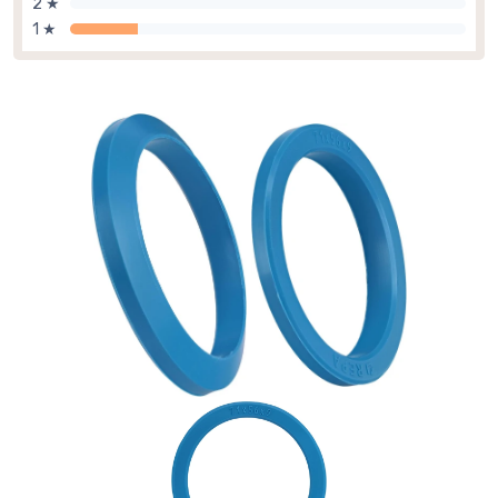
2 ★
1 ★