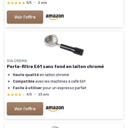
★★★★★
★★★★★
5/5
—
2 avis
Voir l'offre
VIA CREMA
Porte-filtre E61 sans fond en laiton chromé
＋
Haute qualité
en laiton chromé
＋
Compatible
avec les machines à café E61
＋
Facile à utiliser
pour un expresso parfait
★★★★★
★★★★★
4/5
—
23 avis
Voir l'offre