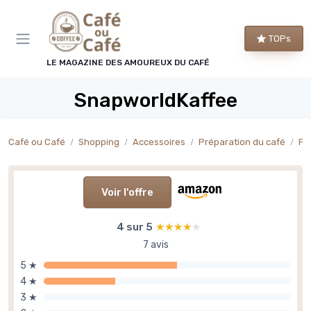
Panneau de gestion des cookies
TOPs
LE MAGAZINE DES AMOUREUX DU CAFÉ
SnapworldKaffee
Café ou Café
Shopping
Accessoires
Préparation du café
Por
Voir l'offre
4 sur 5
★★★★★
★★★★★
7 avis
5 ★
4 ★
3 ★