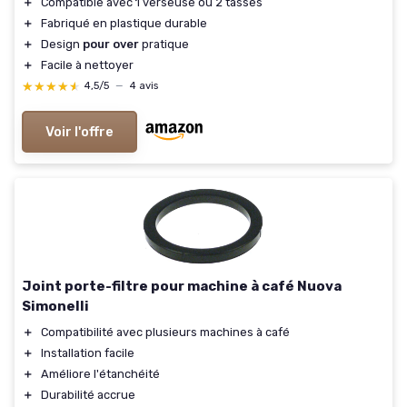
＋
Compatible avec 1 verseuse ou 2 tasses
＋
Fabriqué en plastique durable
＋
Design
pour over
pratique
＋
Facile à nettoyer
★★★★★
★★★★★
4,5/5
—
4 avis
Voir l'offre
Joint porte-filtre pour machine à café Nuova
Simonelli
＋
Compatibilité avec plusieurs machines à café
＋
Installation facile
＋
Améliore l'étanchéité
＋
Durabilité accrue