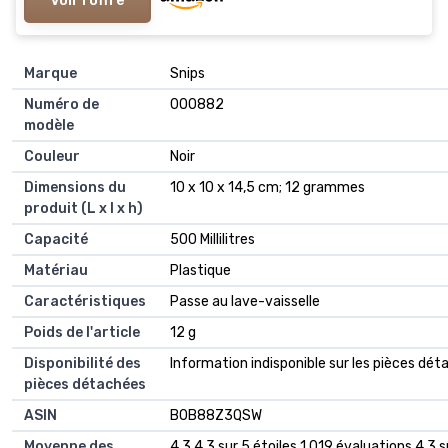
Marque
‎Snips
Numéro de
‎000882
modèle
Couleur
‎Noir
Dimensions du
‎10 x 10 x 14,5 cm; 12 grammes
produit (L x l x h)
Capacité
‎500 Millilitres
Matériau
‎Plastique
Caractéristiques
‎Passe au lave-vaisselle
Poids de l'article
‎12 g
Disponibilité des
‎Information indisponible sur les pièces dé
pièces détachées
ASIN
B0B88Z3QSW
Moyenne des
4,3 4,3 sur 5 étoiles 1 019 évaluations 4,3 s