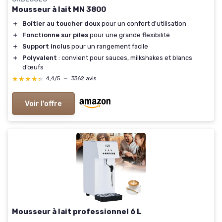
Mousseur à lait MN 3800
＋
Boîtier au toucher doux
pour un confort d'utilisation
＋
Fonctionne sur piles
pour une grande flexibilité
＋
Support inclus
pour un rangement facile
＋
Polyvalent
: convient pour sauces, milkshakes et blancs
d’œufs
★★★★★
★★★★★
4,4/5
—
3362 avis
Voir l'offre
Mousseur à lait professionnel 6 L