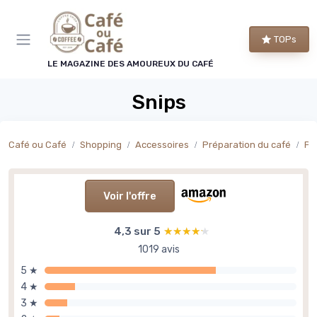
Panneau de gestion des cookies
TOPs
LE MAGAZINE DES AMOUREUX DU CAFÉ
Snips
Café ou Café
Shopping
Accessoires
Préparation du café
Pic
Voir l'offre
4,3 sur 5
★★★★★
★★★★★
1019 avis
5 ★
4 ★
3 ★