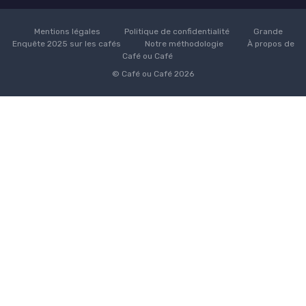
Mentions légales
Politique de confidentialité
Grande
Enquête 2025 sur les cafés
Notre méthodologie
À propos de
Café ou Café
© Café ou Café 2026