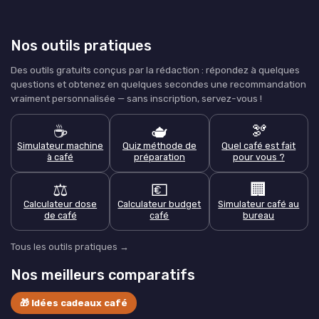
Nos outils pratiques
Des outils gratuits conçus par la rédaction : répondez à quelques
questions et obtenez en quelques secondes une recommandation
vraiment personnalisée — sans inscription, servez-vous !
☕
🫖
🫘
Simulateur machine
Quiz méthode de
Quel café est fait
à café
préparation
pour vous ?
⚖️
💶
🏢
Calculateur dose
Calculateur budget
Simulateur café au
de café
café
bureau
Tous les outils pratiques →
Nos meilleurs comparatifs
🎁 Idées cadeaux café