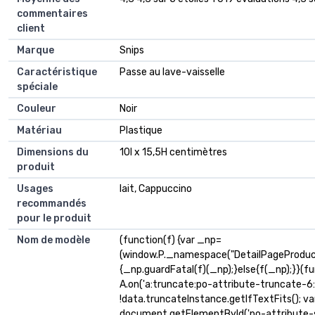
commentaires
client
Marque
Snips
Caractéristique
Passe au lave-vaisselle
spéciale
Couleur
Noir
Matériau
Plastique
Dimensions du
10l x 15,5H centimètres
produit
Usages
lait, Cappuccino
recommandés
pour le produit
Nom de modèle
(function(f) {var _np=
(window.P._namespace("DetailPageProduc
{_np.guardFatal(f)(_np);}else{f(_np);}}(fu
A.on('a:truncate:po-attribute-truncate-6:u
!data.truncateInstance.getIfTextFits(); v
document.getElementById('po-attribute-s