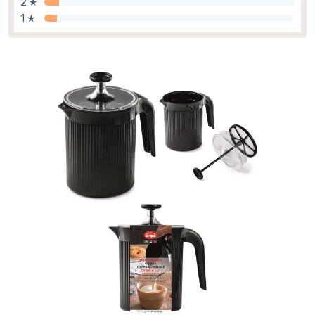
2 ★
1 ★