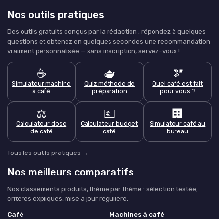
Nos outils pratiques
Des outils gratuits conçus par la rédaction : répondez à quelques
questions et obtenez en quelques secondes une recommandation
vraiment personnalisée — sans inscription, servez-vous !
☕
🫖
🫘
Simulateur machine
Quiz méthode de
Quel café est fait
à café
préparation
pour vous ?
⚖️
💶
🏢
Calculateur dose
Calculateur budget
Simulateur café au
de café
café
bureau
Tous les outils pratiques →
Nos meilleurs comparatifs
Nos classements produits, thème par thème : sélection testée,
critères expliqués, mise à jour régulière.
Café
Machines à café