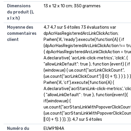
Dimensions
13 x 12 x 10 cm; 350 grammes
du produit (L
x l x h)
Moyenne des
4,7 4,7 sur 5 étoiles 73 évaluations var
commentaires
dpAcrHasRegisteredArcLinkClickAction;
client
P.when('A', 'ready').execute(function(A) { if
(dpAcrHasRegisteredArcLinkClickAction !== tr
{ dpAcrHasRegisteredArcLinkClickAction = tru
A.declarative( 'acrLink-click-metrics', 'click', {
"allowLinkDefault": true }, function (event) { if
(window.ue) { ue.count("acrLinkClickCount",
(ue.count("acrLinkClickCount") || 0) + 1); } } ); } }
P.when('A', 'cf').execute(function(A) {
A.declarative('acrStarsLink-click-metrics', 'clic
{ "allowLinkDefault" : true }, function(event){
if(window.ue) {
ue.count("acrStarsLinkWithPopoverClickCount
(ue.count("acrStarsLinkWithPopoverClickCoun
|| 0) + 1); } }); }); 4,7 sur 5 étoiles
Numéro du
EUW9184A