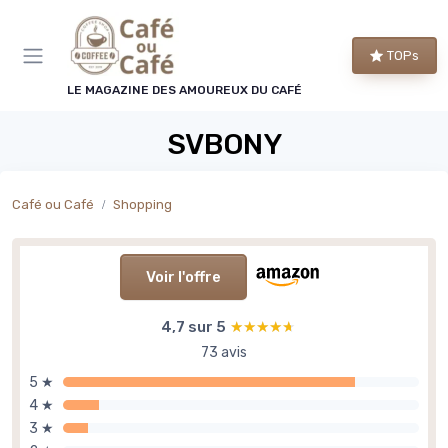
Panneau de gestion des cookies
TOPs
LE MAGAZINE DES AMOUREUX DU CAFÉ
SVBONY
Café ou Café
Shopping
Voir l'offre
4,7 sur 5
★★★★★
★★★★★
73 avis
5 ★
4 ★
3 ★