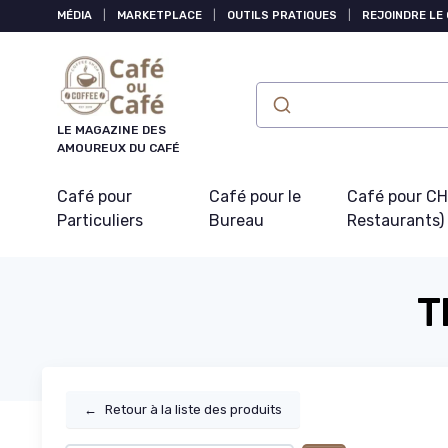
Panneau de gestion des cookies
MÉDIA
|
MARKETPLACE
|
OUTILS PRATIQUES
|
REJOINDRE LE
LE MAGAZINE DES
AMOUREUX DU CAFÉ
Café pour
Café pour le
Café pour CHR
Particuliers
Bureau
Restaurants)
T
←
Retour à la liste des produits