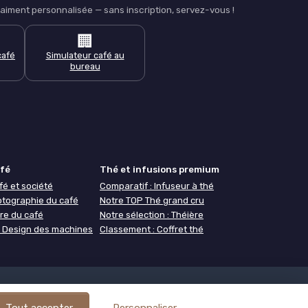
iment personnalisée — sans inscription, servez-vous !
🏢
café
Simulateur café au
bureau
afé
Thé et infusions premium
fé et société
Comparatif : Infuseur à thé
otographie du café
Notre TOP Thé grand cru
re du café
Notre sélection : Théière
 : Design des machines
Classement : Coffret thé
ogie
À propos de Café ou Café
Tout accepter
Personnaliser