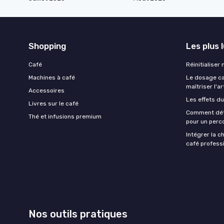
Shopping
Les plus 
Café
Réinitialiser
Machines à café
Le dosage caf
maîtriser l'ar
Accessoires
Les effets du
Livres sur le café
Comment déte
Thé et infusions premium
pour un perco
Intégrer la c
café professi
Nos outils pratiques