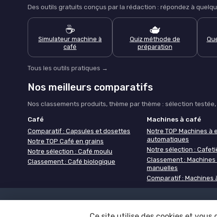
Des outils gratuits conçus par la rédaction : répondez à que
☕
🫖
Simulateur machine à
Quiz méthode de
Que
café
préparation
Tous les outils pratiques →
Nos meilleurs comparatifs
Nos classements produits, thème par thème : sélection testée, c
Café
Machines à café
Comparatif : Capsules et dosettes
Notre TOP Machines à 
automatiques
Notre TOP Café en grains
Notre sélection : Cafetiè
Notre sélection : Café moulu
Classement : Machines
Classement : Café biologique
manuelles
Comparatif : Machines 
Mentions légales
Politique de 
Ce site utilise des cookies et vous