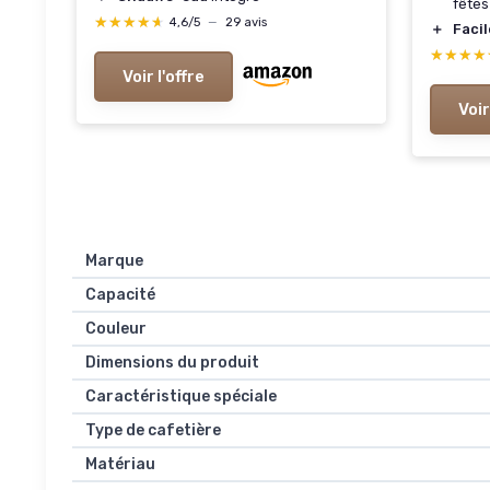
fêtes
★★★★★
★★★★★
4,6/5
—
29 avis
＋
Facil
★★★★
★★★★
Voir l'offre
Voir
Marque
Capacité
Couleur
Dimensions du produit
Caractéristique spéciale
Type de cafetière
Matériau