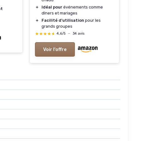
＋
Idéal pour
événements comme
nt
dîners et mariages
＋
Facilité d'utilisation
pour les
grands groupes
★★★★★
★★★★★
4,6/5
—
34 avis
Voir l'offre