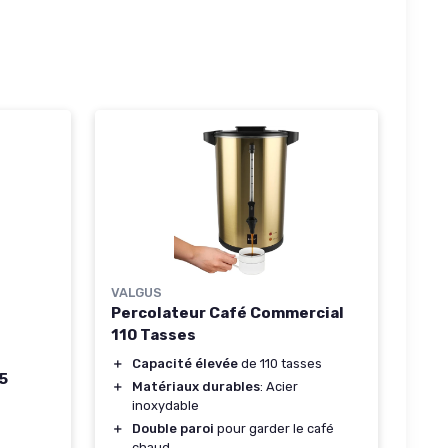
VALGUS
Percolateur Café Commercial
110 Tasses
＋
Capacité élevée
de 110 tasses
35
＋
Matériaux durables
: Acier
inoxydable
＋
Double paroi
pour garder le café
chaud