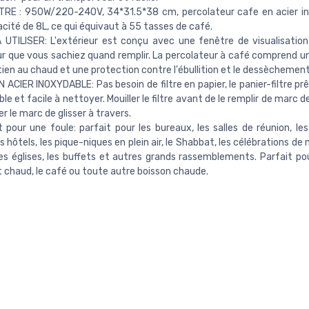
RE : 950W/220-240V, 34*31.5*38 cm, percolateur cafe en acier in
cité de 8L, ce qui équivaut à 55 tasses de café.
 UTILISER: L'extérieur est conçu avec une fenêtre de visualisation
r que vous sachiez quand remplir. La percolateur à café comprend u
ien au chaud et une protection contre l'ébullition et le dessèchement
N ACIER INOXYDABLE: Pas besoin de filtre en papier, le panier-filtre prê
ble et facile à nettoyer. Mouiller le filtre avant de le remplir de marc 
 le marc de glisser à travers.
t pour une foule: parfait pour les bureaux, les salles de réunion, les
s hôtels, les pique-niques en plein air, le Shabbat, les célébrations de 
les églises, les buffets et autres grands rassemblements. Parfait pou
 chaud, le café ou toute autre boisson chaude.