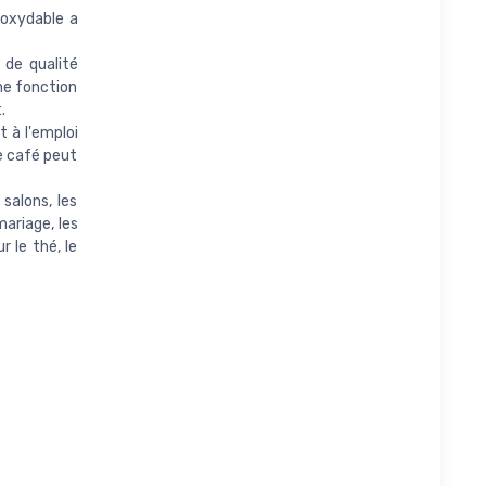
oxydable a
 de qualité
ne fonction
.
t à l'emploi
de café peut
 salons, les
mariage, les
r le thé, le