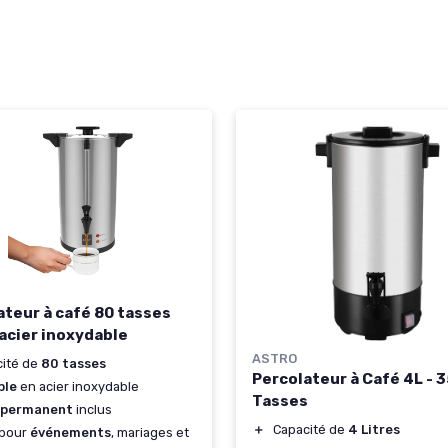
ateur à café 80 tasses
 acier inoxydable
ASTRO
cité de
80 tasses
Percolateur à Café 4L - 
ble
en acier inoxydable
Tasses
permanent
inclus
＋
Capacité de
4 Litres
 pour
événements
, mariages et