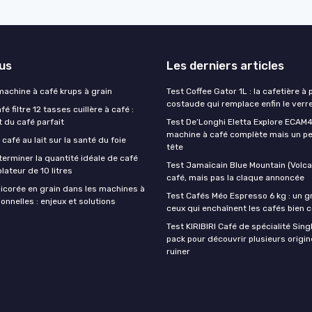
lus
Les derniers articles
 machine à café krups à grain
Test Coffee Gator 1L : la cafetière à 
costaude qui remplace enfin le verre
é filtre 12 tasses cuillère à café :
t du café parfait
Test De’Longhi Eletta Explore ECAM45
machine à café complète mais un pe
 café au lait sur la santé du foie
tête
rminer la quantité idéale de café
Test Jamaïcain Blue Mountain (Volcan
lateur de 10 litres
café, mais pas la claque annoncée
hicorée en grain dans les machines à
Test Cafés Méo Espresso 6 kg : un g
onnelles : enjeux et solutions
ceux qui enchaînent les cafés bien 
Test KIRIBIRI Café de spécialité Singl
pack pour découvrir plusieurs origi
ruiner