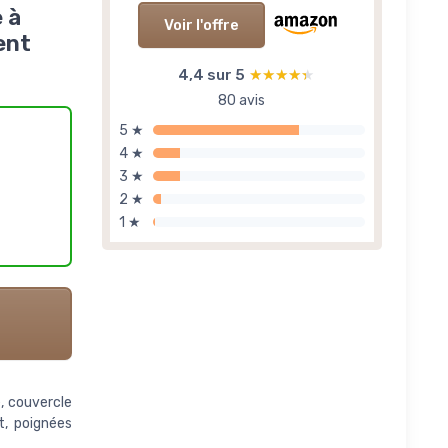
 à
Voir l'offre
ent
4,4 sur 5
★★★★★
★★★★★
80 avis
5 ★
4 ★
3 ★
2 ★
1 ★
, couvercle
t, poignées