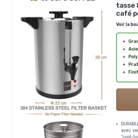
tasse 
café p
Voir la bo
＋
Gran
＋
Acie
＋
Poly
＋
Prat
＋
Fini
DURABLE:
avec ver
"cool-to