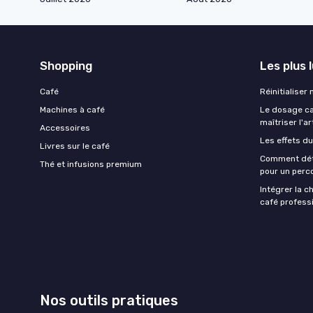
Shopping
Les plus 
Café
Réinitialiser
Machines à café
Le dosage caf
maîtriser l'ar
Accessoires
Les effets du
Livres sur le café
Comment déte
Thé et infusions premium
pour un perco
Intégrer la c
café professi
Nos outils pratiques