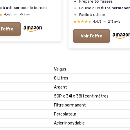
＋
Prépare
35 Tasses
e à utiliser
pour le bureau
＋
Equipé d'un
filtre permane
★
★
＋
Facile à utiliser
4,6/5
—
36 avis
★★★★★
★★★★★
4,4/5
—
213 avis
 l'offre
Voir l'offre
Valgus
8 Litres
Argent
50P x 34l x 38H centimètres
Filtre permanent
Percolateur
Acier inoxydable