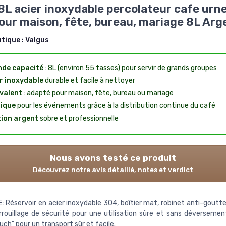
8L acier inoxydable percolateur cafe urne
our maison, fête, bureau, mariage 8L Arg
utique :
Valgus
de capacité
: 8L (environ 55 tasses) pour servir de grands groupes
r inoxydable
durable et facile à nettoyer
valent
: adapté pour maison, fête, bureau ou mariage
ique
pour les événements grâce à la distribution continue du café
tion argent
sobre et professionnelle
Nous avons testé ce produit
Découvrez notre avis détaillé, notes et verdict
 Réservoir en acier inoxydable 304, boîtier mat, robinet anti-goutte
rouillage de sécurité pour une utilisation sûre et sans déversemen
uch" pour un transport sûr et facile.