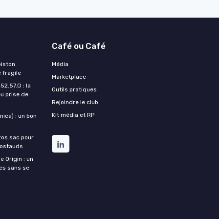
Café ou Café
piston
Média
 fragile
Marketplace
2.57.G : la
Outils pratiques
u prise de
Rejoindre le club
Kit média et RP
ica) : un bon
ros sac pour
costauds
e Origin : un
nes sans se