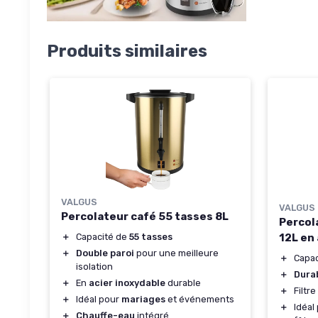
Produits similaires
VALGUS
VALGUS
Percolateur café 55 tasses 8L
Percol
12L en
＋
Capacité de
55 tasses
＋
Double paroi
pour une meilleure
＋
Capa
isolation
＋
Dura
＋
En
acier inoxydable
durable
＋
Filtre
＋
Idéal pour
mariages
et événements
＋
Idéal
＋
Chauffe-eau
intégré