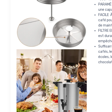
PARAMÈT
une capa
FACILE À
café pou
de maint
FILTRE E
est dura
empêcher
Suffisan
cafés, le
écoles, 
chocolat