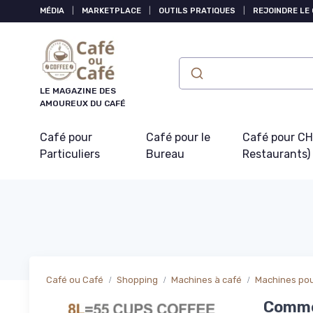
Panneau de gestion des cookies
MÉDIA
|
MARKETPLACE
|
OUTILS PRATIQUES
|
REJOINDRE LE
LE MAGAZINE DES
AMOUREUX DU CAFÉ
Café pour
Café pour le
Café pour CHR
Particuliers
Bureau
Restaurants)
Café ou Café
Shopping
Machines à café
Machines pou
Commer