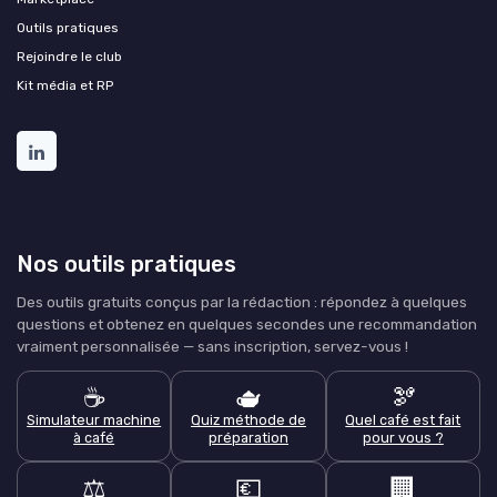
Outils pratiques
Rejoindre le club
Kit média et RP
Nos outils pratiques
Des outils gratuits conçus par la rédaction : répondez à quelques
questions et obtenez en quelques secondes une recommandation
vraiment personnalisée — sans inscription, servez-vous !
☕
🫖
🫘
Simulateur machine
Quiz méthode de
Quel café est fait
à café
préparation
pour vous ?
⚖️
💶
🏢