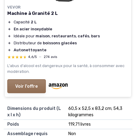
VEVOR
Machine à Granité 2 L
＋
Capacité
2 L
＋
En acier inoxydable
＋
Idéale pour
maison
,
restaurants
,
cafés
,
bars
＋
Distributeur de
boissons glacées
＋
Autonettoyante
★★★★★
★★★★★
4,6/5
—
274 avis
L'abus d'alcool est dangereux pour la santé, à consommer avec
modération.
Voir l'offre
Dimensions du produit (L
‎60,5 x 52,5 x 83,2 cm; 54,3
x l x h)
kilogrammes
Poids
‎119,71 livres
Assemblage requis
‎Non