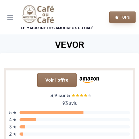
Panneau de gestion des cookies
TOPs
LE MAGAZINE DES AMOUREUX DU CAFÉ
VEVOR
Voir l'offre
3,9 sur 5
★★★★★
★★★★★
93 avis
5 ★
4 ★
3 ★
2 ★