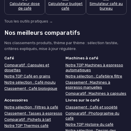
Calculateur dose
Calculateur budget
Simulateur café au
de café
café
bureau
Tous les outils pratiques →
Nos meilleurs comparatifs
Nos classements produits, thème par thème : sélection testée,
critères expliqués, mise à jour régulière.
Café
Machines à café
Comparatif : Capsules et
Notre TOP Machines à espresso
dosettes
automatiques
Notre TOP Café en grains
Notre sélection : Cafetière filtre
Notre sélection : Café moulu
Classement : Machines à
espresso manuelles
Classement : Café biologique
Comparatif : Machines à capsules
Accessoires
Livres sur le café
Notre sélection : Filtres à café
Classement : Café et société
Classement : Tasses à espresso
Comparatif : Photographie du
café
Comparatif : Pichets à lait
Notre TOP Histoire du café
Notre TOP Thermos café
Notre sélection : Design des