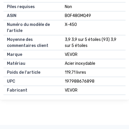
Piles requises
‎Non
ASIN
B0F48GMQ49
Numéro du modèle de
X-450
l'article
Moyenne des
3,9 3,9 sur 5 étoiles (93) 3,9
commentaires client
sur 5 étoiles
Marque
VEVOR
Matériau
Acier inoxydable
Poids de l'article
119,71 livres
UPC
197988676898
Fabricant
VEVOR