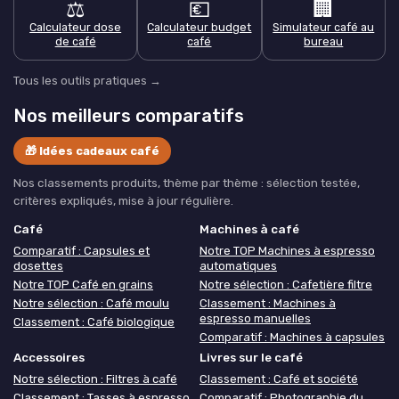
⚖️
💶
🏢
Calculateur dose
Calculateur budget
Simulateur café au
de café
café
bureau
Tous les outils pratiques →
Nos meilleurs comparatifs
🎁 Idées cadeaux café
Nos classements produits, thème par thème : sélection testée,
critères expliqués, mise à jour régulière.
Café
Machines à café
Comparatif : Capsules et
Notre TOP Machines à espresso
dosettes
automatiques
Notre TOP Café en grains
Notre sélection : Cafetière filtre
Notre sélection : Café moulu
Classement : Machines à
espresso manuelles
Classement : Café biologique
Comparatif : Machines à capsules
Accessoires
Livres sur le café
Notre sélection : Filtres à café
Classement : Café et société
Classement : Tasses à espresso
Comparatif : Photographie du