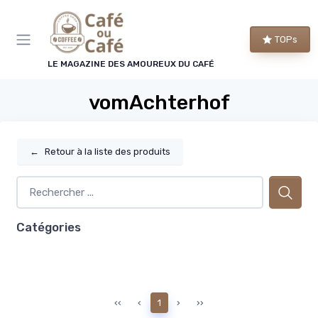
Panneau de gestion des cookies
TOPs
LE MAGAZINE DES AMOUREUX DU CAFÉ
vomAchterhof
←
Retour à la liste des produits
Catégories
‹‹
‹
1
›
››