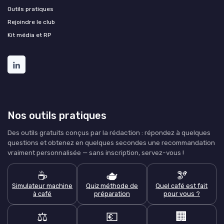
Outils pratiques
Rejoindre le club
Kit média et RP
Nos outils pratiques
Des outils gratuits conçus par la rédaction : répondez à quelques
questions et obtenez en quelques secondes une recommandation
vraiment personnalisée — sans inscription, servez-vous !
☕
🫖
🫘
Simulateur machine
Quiz méthode de
Quel café est fait
à café
préparation
pour vous ?
⚖️
💶
🏢