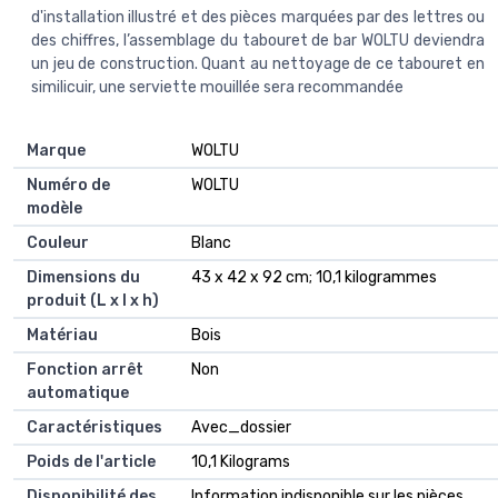
d'installation illustré et des pièces marquées par des lettres ou
des chiffres, l’assemblage du tabouret de bar WOLTU deviendra
un jeu de construction. Quant au nettoyage de ce tabouret en
similicuir, une serviette mouillée sera recommandée
Marque
‎WOLTU
Numéro de
‎WOLTU
modèle
Couleur
‎Blanc
Dimensions du
‎43 x 42 x 92 cm; 10,1 kilogrammes
produit (L x l x h)
Matériau
‎Bois
Fonction arrêt
‎Non
automatique
Caractéristiques
‎Avec_dossier
Poids de l'article
‎10,1 Kilograms
Disponibilité des
‎Information indisponible sur les pièces