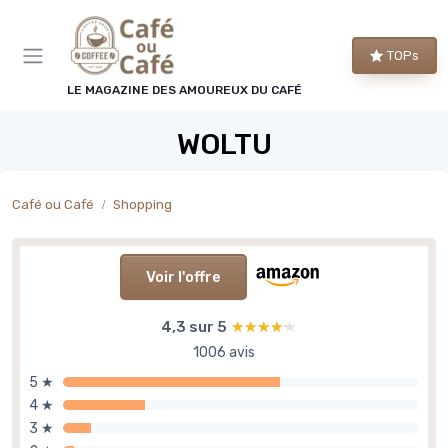
Panneau de gestion des cookies
TOPs
LE MAGAZINE DES AMOUREUX DU CAFÉ
WOLTU
Café ou Café
Shopping
Voir l'offre
4,3 sur 5
★★★★★
★★★★★
1006 avis
5 ★
4 ★
3 ★