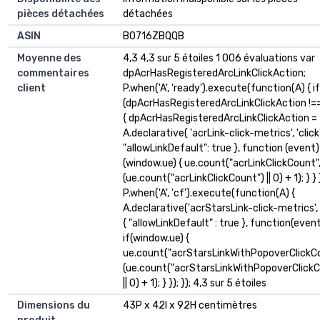
pièces détachées
détachées
ASIN
B0716ZBQQB
Moyenne des
4,3 4,3 sur 5 étoiles 1 006 évaluations var
commentaires
dpAcrHasRegisteredArcLinkClickAction;
client
P.when('A', 'ready').execute(function(A) { if
(dpAcrHasRegisteredArcLinkClickAction !==
{ dpAcrHasRegisteredArcLinkClickAction = 
A.declarative( 'acrLink-click-metrics', 'click'
"allowLinkDefault": true }, function (event) 
(window.ue) { ue.count("acrLinkClickCount"
(ue.count("acrLinkClickCount") || 0) + 1); } } );
P.when('A', 'cf').execute(function(A) {
A.declarative('acrStarsLink-click-metrics', '
{ "allowLinkDefault" : true }, function(event
if(window.ue) {
ue.count("acrStarsLinkWithPopoverClickCo
(ue.count("acrStarsLinkWithPopoverClickC
|| 0) + 1); } }); }); 4,3 sur 5 étoiles
Dimensions du
43P x 42l x 92H centimètres