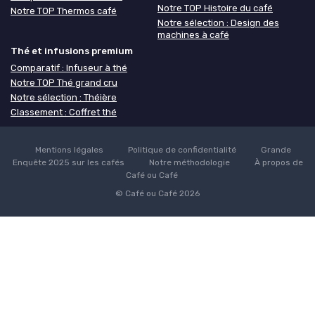
Notre TOP Histoire du café
Notre TOP Thermos café
Notre sélection : Design des
machines à café
Thé et infusions premium
Comparatif : Infuseur à thé
Notre TOP Thé grand cru
Notre sélection : Théière
Classement : Coffret thé
Mentions légales
Politique de confidentialité
Grande
Enquête 2025 sur les cafés
Notre méthodologie
À propos de
Café ou Café
© Café ou Café 2026