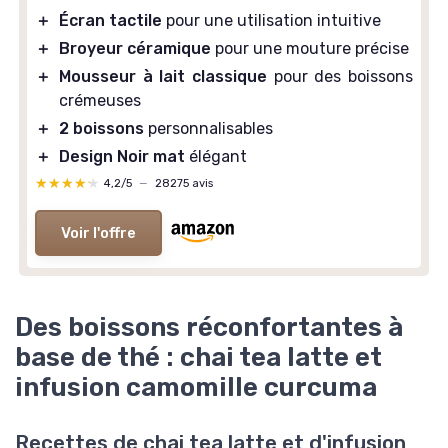
＋
Écran tactile
pour une utilisation intuitive
＋
Broyeur céramique
pour une mouture précise
＋
Mousseur à lait classique
pour des boissons
crémeuses
＋
2 boissons
personnalisables
＋
Design Noir mat
élégant
★★★★★
★★★★★
4,2/5
—
28275 avis
Voir l'offre
Des boissons réconfortantes à
base de thé : chai tea latte et
infusion camomille curcuma
Recettes de chai tea latte et d'infusion