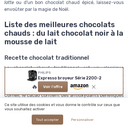
latte
ou d'un bon chocolat chaud épicé, laissez-vous
envoûter par la magie de Noël.
Liste des meilleures chocolats
chauds : du lait chocolat noir à la
mousse de lait
Recette chocolat traditionnel
Le chocolat chaud traditionnel est un classique
PHILIPS
indémodable. Utilisé par les grands chefs et les
Expresso broyeur Série 2200-2
gourmands depuis des siècles, il réchauffe les cœurs
🔥
Voir l'offre
en hiver. Selon une étude réalisée par l'Université de
Cornell, le cacao contient des antioxydants bénéfiques
pour la santé
[source]
. La recette classique nécessite
Ce site utilise des cookies et vous donne le contrôle sur ceux que
du lait entier, du cacao en poudre non sucré, du sucre
vous souhaitez activer
et une pincée de sel. Faites chauffer le lait, ajoutez le
Tout accepter
Personnaliser
cacao et le sucre tout en remuant, et laissez mijoter