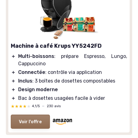
Machine à café Krups YY5242FD
＋
Multi-boissons
: prépare Espresso, Lungo,
Cappuccino
＋
Connectée
: contrôle via application
＋
Inclus
: 3 boîtes de dosettes compostables
＋
Design moderne
＋
Bac à dosettes usagées facile à vider
★★★★★
★★★★★
4,1/5
—
230 avis
Voir l'offre