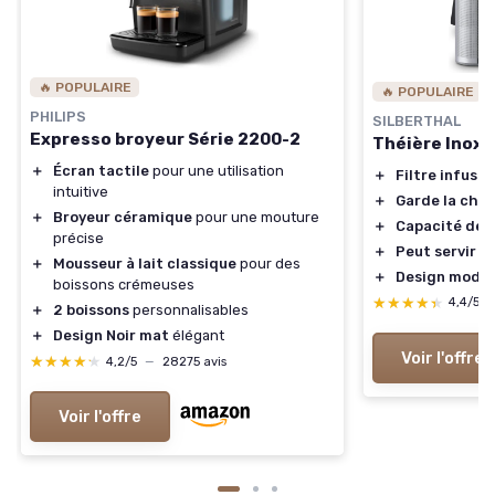
🔥 POPULAIRE
🔥 POPULAIRE
PHILIPS
SILBERTHAL
Expresso broyeur Série 2200-2
Théière Inox D
＋
Écran tactile
pour une utilisation
＋
Filtre infuse
intuitive
＋
Garde la chal
＋
Broyeur céramique
pour une mouture
＋
Capacité de 1 
précise
＋
Peut servir 6
＋
Mousseur à lait classique
pour des
＋
Design modern
boissons crémeuses
★★★★★
★★★★★
4,4/5
＋
2 boissons
personnalisables
＋
Design Noir mat
élégant
Voir l'offre
★★★★★
★★★★★
4,2/5
—
28275 avis
Voir l'offre