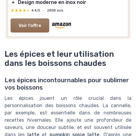
＋
Design moderne en inox noir
★★★★★
★★★★★
4,4/5
—
2858 avis
Voir l'offre
Les épices et leur utilisation
dans les boissons chaudes
Les épices incontournables pour sublimer
vos boissons
Les épices jouent un rôle crucial dans la
personnalisation des boissons chaudes. La cannelle,
par exemple, est essentielle dans de nombreuses
recettes hivernales. Elle ajoute une profondeur de
saveurs, une douceur subtile, et est souvent utilisée
dans les
latte
et
pumpkin spice latte
. D'après une