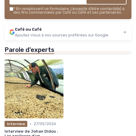
*
En remplissant ce formulaire, j’accepte d’être contacté(e) à
des fins commerciales par Café ou Café et ses partenaires.
Café ou Café
Ajoutez-nous à vos sources préférées sur Google
Parole d'experts
•
27/05/2026
Interview
Interview de Johan Didou :
Les coulisses d'un