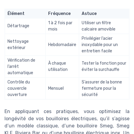
Élément
Fréquence
Astuce
1 à 2 fois par
Utiliser un filtre
Détartrage
mois
calcaire amovible
Privilégier l’acier
Nettoyage
Hebdomadaire
inoxydable pour un
extérieur
entretien facile
Vérification de
À chaque
Tester la fonction pour
l’arrêt
utilisation
éviter la surchauffe
automatique
Contrôle du
S’assurer de la bonne
couvercle
Mensuel
fermeture pour la
ouverture
sécurité
En appliquant ces pratiques, vous optimisez la
longévité de vos bouilloires électriques, qu’il s’agisse
d’un modèle classique, d’une bouilloire Smeg, Smeg
KLF, Riviera Bar ou d’une bouilloire électrique inox. Un