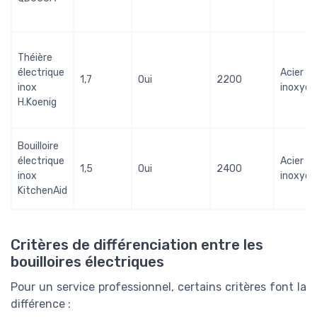
Théière
électrique
Acier
1,7
Oui
2200
inox
inoxyda
H.Koenig
Bouilloire
électrique
Acier
1,5
Oui
2400
inox
inoxyda
KitchenAid
Critères de différenciation entre les
bouilloires électriques
Pour un service professionnel, certains critères font la
différence :