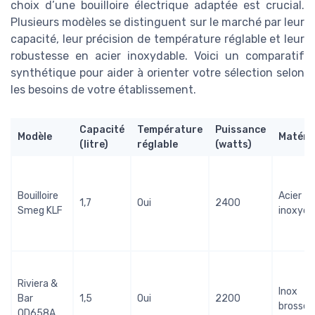
choix d’une bouilloire électrique adaptée est crucial.
Plusieurs modèles se distinguent sur le marché par leur
capacité, leur précision de température réglable et leur
robustesse en acier inoxydable. Voici un comparatif
synthétique pour aider à orienter votre sélection selon
les besoins de votre établissement.
Capacité
Température
Puissance
Modèle
Matéri
(litre)
réglable
(watts)
Bouilloire
Acier
1,7
Oui
2400
Smeg KLF
inoxyda
Riviera &
Inox
Bar
1,5
Oui
2200
brossé
QD658A