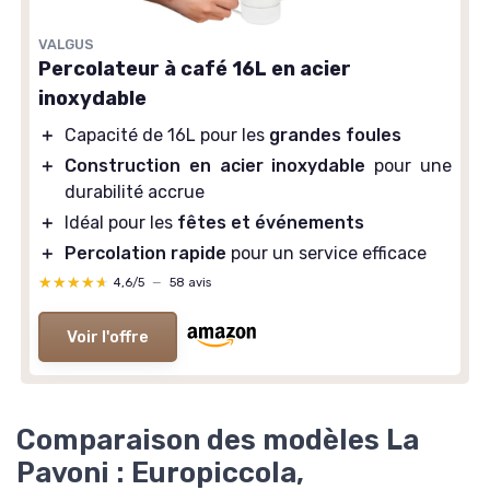
VALGUS
Percolateur à café 16L en acier
Machine à expresso La Pavoni
inoxydable
Europiccola Lusso EL
＋
Capacité de 16L pour les
grandes foules
＋
Design élégant
en marron
＋
Construction en acier inoxydable
pour une
＋
Semi-automatique
pour plus de contrôle
durabilité accrue
＋
Capacité
de 0,8 L
＋
Idéal pour les
fêtes et événements
＋
Fabrication
de qualité italienne
＋
Percolation rapide
pour un service efficace
★★★★★
★★★★★
4,6/5
—
58 avis
Voir l'offre
Voir l'offre
Comparaison des modèles La
Pavoni : Europiccola,