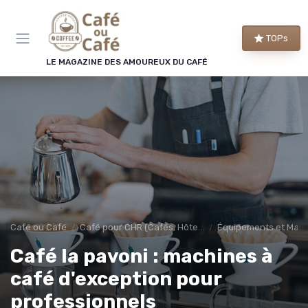
Panneau de gestion des cookies
TOPs
LE MAGAZINE DES AMOUREUX DU CAFÉ
Café ou Café
Café pour CHR (Cafés, Hôtels, Restaurants)
Équipements et Mac
Café la pavoni : machines à
café d'exception pour
professionnels