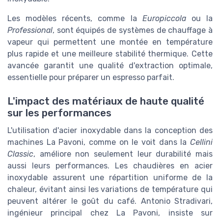
＋
300 capsules pour un usage professionnel
Les modèles récents, comme la
Europiccola
ou la
＋
Inclut Ristretto, Espresso & Lungo
Professional
, sont équipés de systèmes de chauffage à
＋
Pratique avec 6 boîtes de 50 capsules
vapeur qui permettent une montée en température
＋
Adapté aux professionnels
plus rapide et une meilleure stabilité thermique. Cette
★★★★★
★★★★★
avancée garantit une qualité d'extraction optimale,
4,8/5
—
14 avis
essentielle pour préparer un espresso parfait.
Voir l'offre
L'impact des matériaux de haute qualité
sur les performances
L'utilisation d'acier inoxydable dans la conception des
machines La Pavoni, comme on le voit dans la
Cellini
Classic
, améliore non seulement leur durabilité mais
aussi leurs performances. Les chaudières en acier
inoxydable assurent une répartition uniforme de la
chaleur, évitant ainsi les variations de température qui
peuvent altérer le goût du café. Antonio Stradivari,
ingénieur principal chez La Pavoni, insiste sur