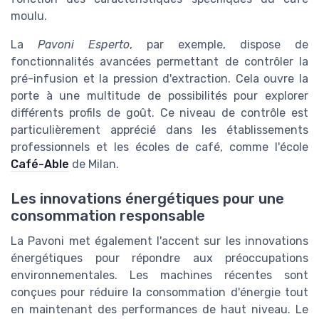
moulu.
La
Pavoni Esperto
, par exemple, dispose de
fonctionnalités avancées permettant de contrôler la
pré-infusion et la pression d'extraction. Cela ouvre la
porte à une multitude de possibilités pour explorer
différents profils de goût. Ce niveau de contrôle est
particulièrement apprécié dans les établissements
professionnels et les écoles de café, comme l'école
Café-Able
de Milan.
VALGUS
Percolateur à café 16L en acier
Les innovations énergétiques pour une
inoxydable
consommation responsable
＋
Capacité de 16L pour les
grandes foules
La Pavoni met également l'accent sur les innovations
＋
Construction en acier inoxydable
pour une
énergétiques pour répondre aux préoccupations
durabilité accrue
environnementales. Les machines récentes sont
conçues pour réduire la consommation d'énergie tout
＋
Idéal pour les
fêtes et événements
en maintenant des performances de haut niveau. Le
＋
Percolation rapide
pour un service efficace