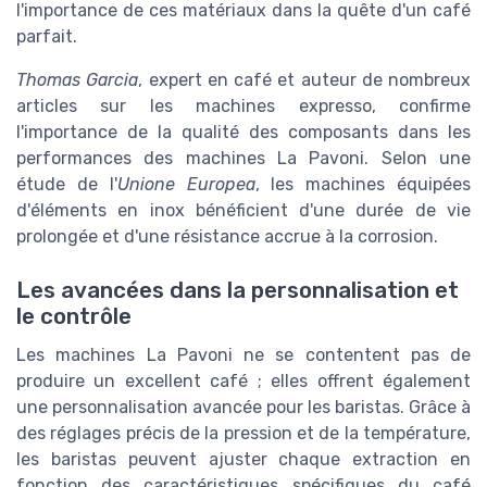
l'importance de ces matériaux dans la quête d'un café
parfait.
Thomas Garcia
, expert en café et auteur de nombreux
articles sur les machines expresso, confirme
l'importance de la qualité des composants dans les
CECOTEC
performances des machines La Pavoni. Selon une
Machine à Café Semi-automatique
étude de l'
Unione Europea
, les machines équipées
Chic Serie Bianca
d'éléments en inox bénéficient d'une durée de vie
prolongée et d'une résistance accrue à la corrosion.
＋
Puissance de
1470 W
pour un café rapide
＋
Pression de
20 Bars
pour un café riche
Les avancées dans la personnalisation et
＋
Système
Thermoblock
pour un chauffage
le contrôle
rapide
Les machines La Pavoni ne se contentent pas de
＋
Compatible avec café moulu et dosettes
produire un excellent café ; elles offrent également
＋
Réservoir de
1,7 L
pour moins de remplissage
une personnalisation avancée pour les baristas. Grâce à
des réglages précis de la pression et de la température,
Voir l'offre
les baristas peuvent ajuster chaque extraction en
fonction des caractéristiques spécifiques du café