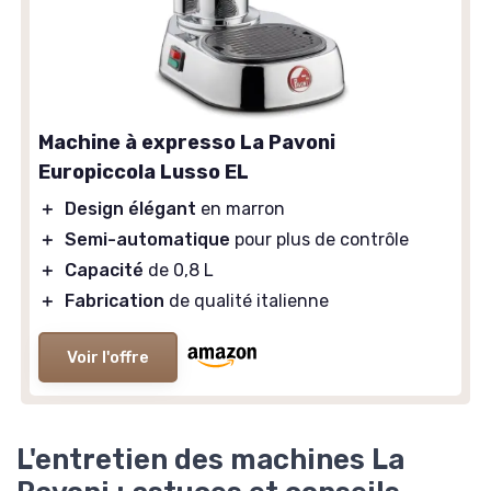
Machine à expresso La Pavoni
Europiccola Lusso EL
＋
Design élégant
en marron
＋
Semi-automatique
pour plus de contrôle
＋
Capacité
de 0,8 L
＋
Fabrication
de qualité italienne
Voir l'offre
L'entretien des machines La