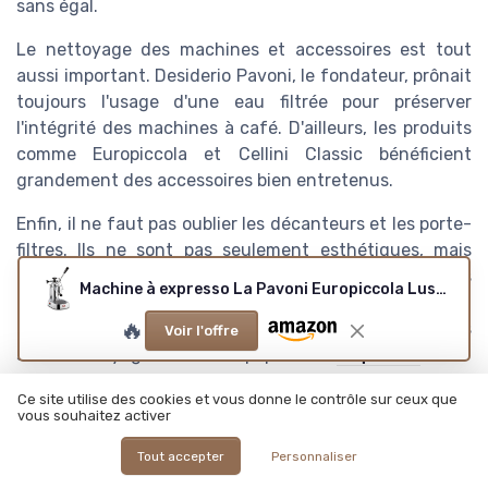
sans égal.
Le nettoyage des machines et accessoires est tout
aussi important. Desiderio Pavoni, le fondateur, prônait
toujours l'usage d'une eau filtrée pour préserver
l'intégrité des machines à café. D'ailleurs, les produits
comme Europiccola et Cellini Classic bénéficient
grandement des accessoires bien entretenus.
Enfin, il ne faut pas oublier les décanteurs et les porte-
filtres. Ils ne sont pas seulement esthétiques, mais
améliorent aussi le rendu du café. Pour les baristas
Machine à expresso La Pavoni Europiccola Lusso EL
professionnels, la livraison gratuite des accessoires est
🔥
un avantage non négligeable. Pour plus d'informations
Voir l'offre
sur le nettoyage de votre équipement,
cliquez ici
.
Ce site utilise des cookies et vous donne le contrôle sur ceux que
Comment acheter une machine
vous souhaitez activer
La Pavoni : offres, livraison et
Tout accepter
Personnaliser
garanties