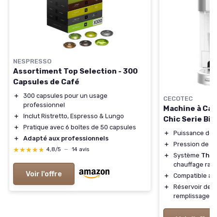
NESPRESSO
Assortiment Top Selection - 300
Capsules de Café
＋
300 capsules pour un usage
CECOTEC
professionnel
Machine à Ca
＋
Inclut Ristretto, Espresso & Lungo
Chic Serie Bi
＋
Pratique avec 6 boîtes de 50 capsules
＋
Puissance de
＋
Adapté aux professionnels
＋
Pression de
2
★★★★★
★★★★★
4,8/5
—
14 avis
＋
Système
Ther
chauffage rap
Voir l'offre
＋
Compatible av
＋
Réservoir de
1
remplissage