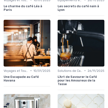
Voyages et Tourisme de Café
10/01/2025
Équipements et Machines CHR
26/11/2025
Le charme du café Léa à
Les secrets du café nain à
Paris
Lyon
•
•
Voyages et Tourisme de Café
10/01/2025
Solutions de Café pour Entreprises
26/11/2025
Une Escapade au Café
L'Art de Savourer le Café
Havana
pour les Amoureux de la
Tasse