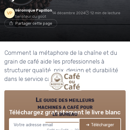
→ Je rejoins le club
Véronique Papillon
14 décembre 2024
12 min de lecture
Senateur du goût
Partager cette page
* En rejoignant le club, j'accepte de recevoir les emails
de Café ou Café et les offres de ses partenaires.
Non merci, peut-être plus tard
Comment la métaphore de la chaîne et du
grain de café aide les professionnels à
structurer qualité, prix, design et durabilité
dans le service café.
Le guide des meilleurs
machines a café pour
Téléchargez gratuitement le livre blanc
le bureau
➔ Télécharger
Café ou Café — 2026