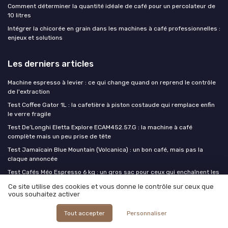
Comment déterminer la quantité idéale de café pour un percolateur de
10 litres
Intégrer la chicorée en grain dans les machines à café professionnelles :
enjeux et solutions
Les derniers articles
Machine espresso à levier : ce qui change quand on reprend le contrôle
de l'extraction
Test Coffee Gator 1L : la cafetière à piston costaude qui remplace enfin
le verre fragile
Test De’Longhi Eletta Explore ECAM452.57.G : la machine à café
complète mais un peu prise de tête
Test Jamaïcain Blue Mountain (Volcanica) : un bon café, mais pas la
claque annoncée
Test Cafés Méo Espresso 6 kg : un gros sac pour ceux qui enchaînent les
cafés bien costauds
Ce site utilise des cookies et vous donne le contrôle sur ceux que
vous souhaitez activer
Café ou Café
Tout accepter
Personnaliser
Média