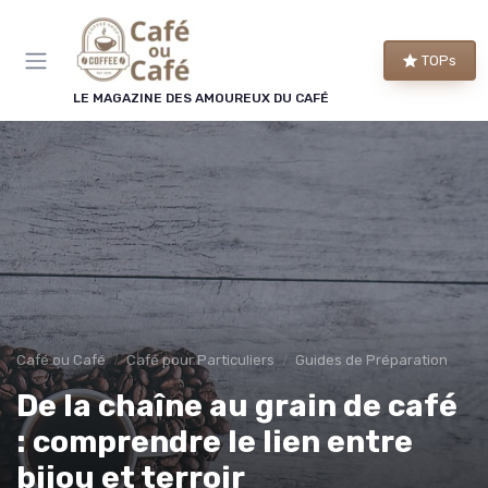
Panneau de gestion des cookies
×
TOPs
LE CLUB CAFÉ OU CAFÉ
LE MAGAZINE DES AMOUREUX DU CAFÉ
Rejoignez le club des
amoureux du café !
Chaque semaine, nos meilleures sélections de
machines et de cafés, les bons plans repérés par
la rédaction et les conseils qui changent vraiment
le goût de votre tasse.
Bons plans
Guides d'achat
Café ou Café
Café pour Particuliers
Guides de Préparation
Conseils barista
Avant-première
De la chaîne au grain de café
: comprendre le lien entre
bijou et terroir