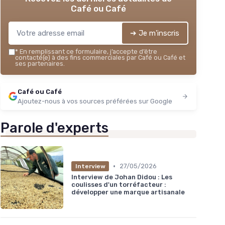
Café ou Café
➔ Je m'inscris
*
En remplissant ce formulaire, j’accepte d’être
contacté(e) à des fins commerciales par Café ou Café et
ses partenaires.
Café ou Café
Ajoutez-nous à vos sources préférées sur Google
Parole d'experts
•
27/05/2026
Interview
Interview de Johan Didou : Les
coulisses d'un torréfacteur :
développer une marque artisanale