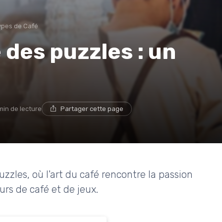
Types de Café
 des puzzles : un
min de lecture
Partager cette page
zles, où l'art du café rencontre la passion
rs de café et de jeux.