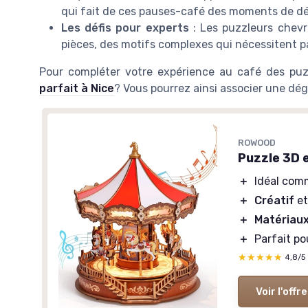
qui fait de ces pauses-café des moments de dé
Les défis pour experts
: Les puzzleurs chevr
pièces, des motifs complexes qui nécessitent pa
Pour compléter votre expérience au café des pu
parfait à Nice
? Vous pourrez ainsi associer une dég
ROWOOD
Puzzle 3D e
＋
Idéal co
＋
Créatif
et
＋
Matériaux
＋
Parfait po
★★★★★
★★★★★
4,8/5
Voir l'offre