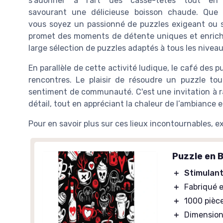
s'adonner à l'art des casse-têtes tout en
savourant une délicieuse boisson chaude. Que
vous soyez un passionné de puzzles exigeant ou s
promet des moments de détente uniques et enrichis
large sélection de puzzles adaptés à tous les niveau
En parallèle de cette activité ludique, le café des
rencontres. Le plaisir de résoudre un puzzle to
sentiment de communauté. C'est une invitation à ra
détail, tout en appréciant la chaleur de l’ambiance 
Pour en savoir plus sur ces lieux incontournables, e
Puzzle en 
＋
Stimulan
＋
Fabriqué 
＋
1000 pièc
＋
Dimension