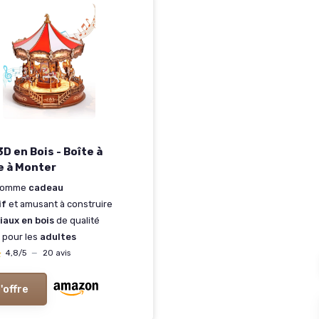
D en Bois - Boîte à
e à Monter
 comme
cadeau
if
et amusant à construire
iaux en bois
de qualité
t pour les
adultes
★
★
4,8/5
—
20 avis
l'offre