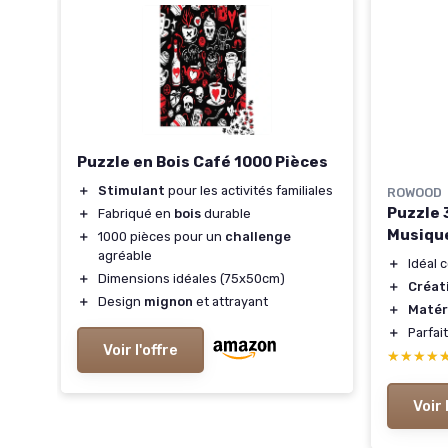
Puzzle en Bois Café 1000 Pièces
＋
Stimulant
pour les activités familiales
ROWOOD
Puzzle 3
＋
Fabriqué en
bois
durable
Musiqu
＋
1000 pièces pour un
challenge
agréable
＋
Idéal
＋
Dimensions idéales (75x50cm)
＋
Créat
＋
Design
mignon
et attrayant
＋
Matér
＋
Parfai
Voir l'offre
★★★★
★★★★
Voir 