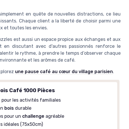
implement en quête de nouvelles distractions, ce lieu
sants. Chaque client a la liberté de choisir parmi une
x et toutes les envies.
 puzzles est aussi un espace propice aux échanges et aux
ut en discutant avec d'autres passionnés renforce le
lentir le rythme, à prendre le temps d’observer chaque
environnante et les arômes de café.
xplorez
une pause café au cœur du village parisien
.
Bois Café 1000 Pièces
t
pour les activités familiales
en
bois
durable
es pour un
challenge
agréable
s idéales (75x50cm)