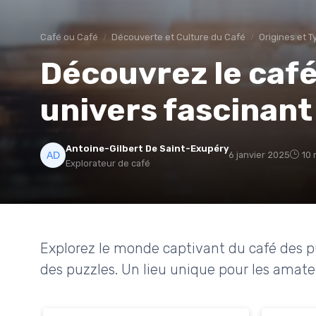
Café ou Café
Découverte et Culture du Café
Origines et 
Découvrez le café
univers fascinant
Antoine-Gilbert De Saint-Exupéry
6 janvier 2025
10 
Explorateur de café
Explorez le monde captivant du café des puz
des puzzles. Un lieu unique pour les amateu