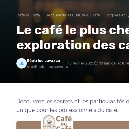
Café ou Café
Découverte et Culture du Café
Origines et 
Le café le plus c
exploration des c
Béatrice Lavazza
10 février 2025
10 min de lectur
Architecte des saveurs
Découvrez les secrets et les particularités
unique pour les professionnels du café.