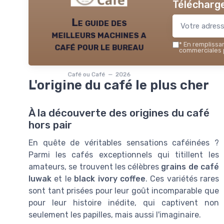
Télécharge
Le guide des
meilleurs machines a
café pour le bureau
*
En remplissant
commerciales p
Café ou Café — 2026
L'origine du café le plus cher
À la découverte des origines du café
hors pair
En quête de véritables sensations caféinées ?
Parmi les cafés exceptionnels qui titillent les
amateurs, se trouvent les célèbres
grains de café
luwak
et le
black ivory coffee
. Ces variétés rares
sont tant prisées pour leur goût incomparable que
pour leur histoire inédite, qui captivent non
seulement les papilles, mais aussi l'imaginaire.