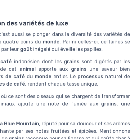
on des variétés de luxe
'est aussi se plonger dans la diversité des variétés de
 quatre coins du
monde
. Parmi celles-ci, certaines se
 par leur
goût
inégalé qui éveille les papilles.
x
café
indonésien dont les
grains
sont digérés par les
f de cet
animal
apporte aux
grains
une saveur bien
s de café
du
monde
entier. Le
processus
naturel de
es de café
, rendant chaque tasse unique.
 où ce sont des oiseaux qui se chargent de transformer
animaux ajoute une note de fumée aux
grains
, une
a Blue Mountain
, réputé pour sa douceur et ses arômes
chante par ses notes fruitées et épicées. Mentionnons
é de
grains
reconnue pour sa finesse et qui coûte cher à