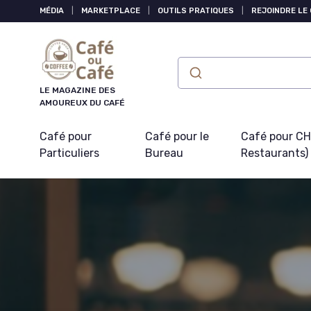
Panneau de gestion des cookies
MÉDIA
|
MARKETPLACE
|
OUTILS PRATIQUES
|
REJOINDRE LE
LE MAGAZINE DES
AMOUREUX DU CAFÉ
Café pour
Café pour le
Café pour CHR
Particuliers
Bureau
Restaurants)