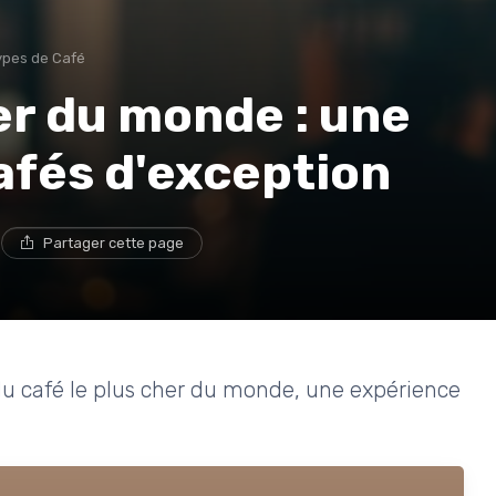
Types de Café
her du monde : une
afés d'exception
e
Partager cette page
 du café le plus cher du monde, une expérience