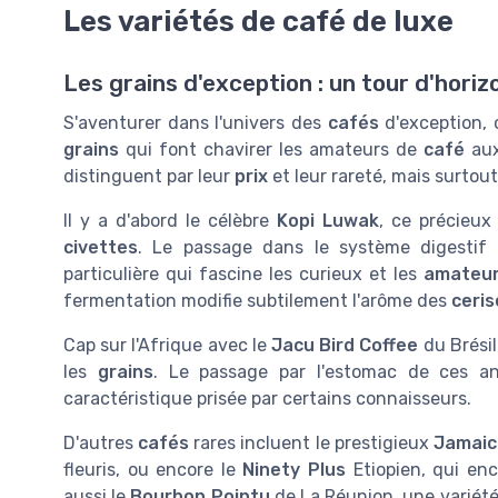
Les variétés de café de luxe
Les grains d'exception : un tour d'horiz
S'aventurer dans l'univers des
cafés
d'exception, c
grains
qui font chavirer les amateurs de
café
aux
distinguent par leur
prix
et leur rareté, mais surtout
Il y a d'abord le célèbre
Kopi Luwak
, ce précieu
civettes
. Le passage dans le système digesti
particulière qui fascine les curieux et les
amateur
fermentation modifie subtilement l'arôme des
ceris
Cap sur l'Afrique avec le
Jacu Bird Coffee
du Brésil
les
grains
. Le passage par l'estomac de ces 
caractéristique prisée par certains connaisseurs.
D'autres
cafés
rares incluent le prestigieux
Jamaic
fleuris, ou encore le
Ninety Plus
Etiopien, qui en
aussi le
Bourbon Pointu
de La Réunion, une variét