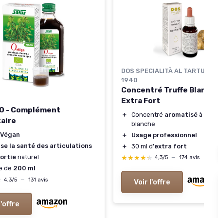
DOS SPECIALITÀ AL TARTUFO 
1940
Concentré Truffe Blanche
Extra Fort
IO - Complément
＋
Concentré
aromatisé
à la tr
aire
blanche
Végan
＋
Usage professionnel
se la santé des articulations
＋
30 ml d'
extra fort
ortie
naturel
★★★★★
★★★★★
4,3/5
—
174 avis
e de
200 ml
★
★
4,3/5
—
131 avis
Voir l'offre
l'offre