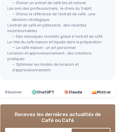
— Choisir un extrait de café bio et naturel
Les avis des professionnels : le choix du Trablit
— Choisir la référence de l'extrait de café : une
décision stratégique
L'extrait de café en pâtisserie : des recettes
incontournables
— Des classiques revisités grâce à l'extrait de café
Le rôle du café maison et liquide dans la préparation
SINCE
— Le café maison : un art personnel
Livraison et approvisionnement : des solutions
 30 ml
pratiques
SAL
— Optimiser les modes de livraison et
Ort
uffe
d'approvisionnement
Ali
FAIR PURE
＋
Extrait de café vert 500mg
＋
Résumer
ChatGPT
Claude
Mistral
＋
Café vert hautement dosé
＋
＋
Végan
＋
＋
Contient 180 gélules
★★
★★
Recevez les dernières actualités de
★★★★★
★★★★★
4,2/5
—
93 avis
Café ou Café
Voir l'offre