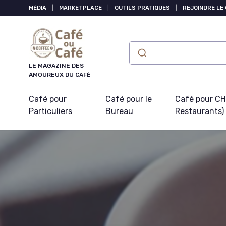
Panneau de gestion des cookies
MÉDIA
|
MARKETPLACE
|
OUTILS PRATIQUES
|
REJOINDRE LE
LE MAGAZINE DES
AMOUREUX DU CAFÉ
Café pour
Café pour le
Café pour CHR
Particuliers
Bureau
Restaurants)