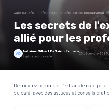
Café ou Café
Café pour CHR (Cafés, Hôtels, Restaurants)
Les secrets de l'e
allié pour les pro
Antoine-Gilbert De Saint-Exupéry
23 décembre 2024
Explorateur de café
Découvrez comment l'extrait de café peut 
du café, avec des astuces et conseils prati