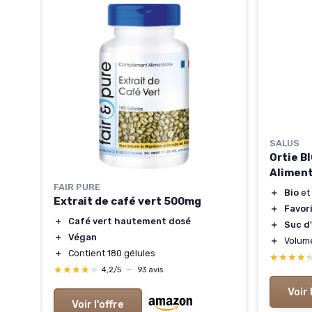
ml
SALUS
Ortie B
Aliment
FAIR PURE
＋
Bio
et
Extrait de café vert 500mg
＋
Favori
＋
Café vert hautement dosé
＋
Suc d'
＋
Végan
＋
Volum
＋
Contient 180 gélules
★★★★
★★★★
★★★★★
★★★★★
4,2/5
—
93 avis
Voir 
Voir l'offre