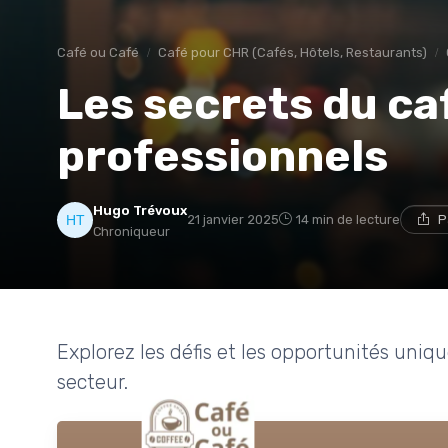
Café ou Café
Café pour CHR (Cafés, Hôtels, Restaurants)
Les secrets du caf
professionnels
Hugo Trévoux
21 janvier 2025
14 min de lecture
P
Chroniqueur
Explorez les défis et les opportunités uniq
secteur.