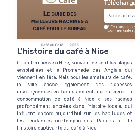
Télécharge
Le guide des
meilleurs machines a
café pour le bureau
*
En remplissant
commerciales p
Café ou Café — 2026
L'histoire du café à Nice
Quand on pense à Nice, souvent ce sont les plages
ensoleillées et la Promenade des Anglais qui
viennent en tête. Mais pour les amateurs de café,
la ville cache également des richesses
insoupçonnées en termes de culture caféière. La
consommation de café à Nice a ses racines
profondément ancrées dans l'histoire locale, qui
influent encore aujourd'hui sur les habitudes et
les tendances contemporaines. Parlons ici de
l'histoire captivante du café à Nice.