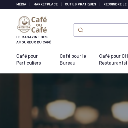
Panneau de gestion des cookies
MÉDIA
|
MARKETPLACE
|
OUTILS PRATIQUES
|
REJOINDRE LE
LE MAGAZINE DES
AMOUREUX DU CAFÉ
Café pour
Café pour le
Café pour CHR
Particuliers
Bureau
Restaurants)