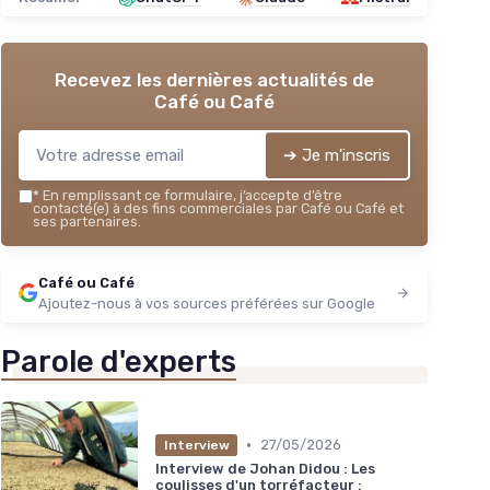
Recevez les dernières actualités de
Café ou Café
➔ Je m'inscris
*
En remplissant ce formulaire, j’accepte d’être
contacté(e) à des fins commerciales par Café ou Café et
ses partenaires.
Café ou Café
Ajoutez-nous à vos sources préférées sur Google
Parole d'experts
•
27/05/2026
Interview
Interview de Johan Didou : Les
coulisses d'un torréfacteur :