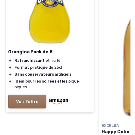
Orangina Pack de 8
＋
Rafraîchissant
et fruité
＋
Format pratique
de 25cl
＋
Sans conservateurs
artificiels
＋
Idéal pour les soirées
et les pique-
niques
Voir l'offre
EXCELSA
Happy Color Bo