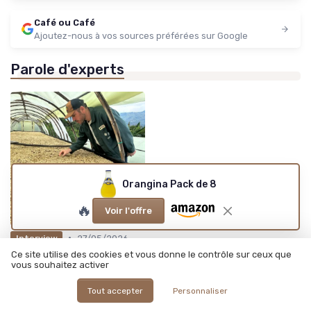
Café ou Café
Ajoutez-nous à vos sources préférées sur Google
Parole d'experts
Orangina Pack de 8
🔥
Voir l'offre
•
27/05/2026
Interview
Ce site utilise des cookies et vous donne le contrôle sur ceux que
Interview de Johan Didou :
vous souhaitez activer
Les coulisses d'un
torréfacteur : développer
une marque artisanale
Tout accepter
Personnaliser