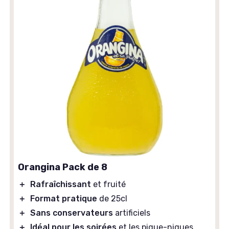
Orangina Pack de 8
＋
Rafraîchissant
et fruité
＋
Format pratique
de 25cl
＋
Sans conservateurs
artificiels
＋
Idéal pour les soirées
et les pique-niques