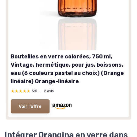
Bouteilles en verre colorées, 750 ml,
Vintage, hermétique, pour jus, boissons,
eau (6 couleurs pastel au choix) (Orange
linéaire) Orange-linéaire
★★★★★
★★★★★
5/5
—
2 avis
Voir l'offre
Intégrer Orangina en verre dans