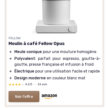
FELLOW
Moulin à café Fellow Opus
＋
Meule conique
pour une mouture homogène
＋
Polyvalent
: parfait pour espresso, goutte-à-
goutte, presse française et infusion à froid
＋
Électrique
pour une utilisation facile et rapide
＋
Design moderne
en couleur blanc mat
★★★★★
★★★★★
4,2/5
—
26 avis
Voir l'offre