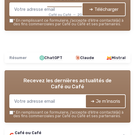
➔ Télécharger
Café ou Café — 2026
*
En remplissant ce formulaire, j’accepte d’être contacté(e) à
des fins commerciales par Café ou Café et ses partenaires.
Résumer
ChatGPT
Claude
Mistral
Recevez les dernières actualités de
Café ou Café
➔ Je m'inscris
*
En remplissant ce formulaire, j’accepte d’être contacté(e) à
des fins commerciales par Café ou Café et ses partenaires.
Café ou Café