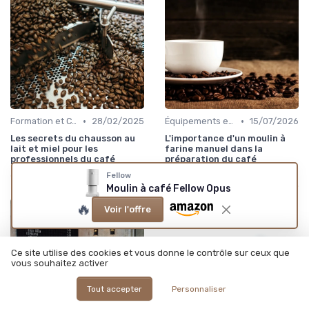
•
•
Formation et Certification du Personnel
28/02/2025
Équipements et Machines CHR
15/07/2026
Les secrets du chausson au
L'importance d'un moulin à
lait et miel pour les
farine manuel dans la
professionnels du café
préparation du café
professionnel
Fellow
Moulin à café Fellow Opus
🔥
Voir l'offre
Ce site utilise des cookies et vous donne le contrôle sur ceux que
vous souhaitez activer
Tout accepter
Personnaliser