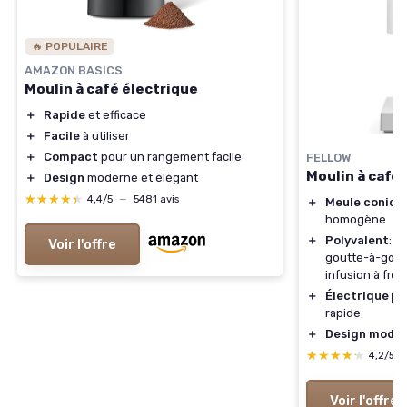
🔥 POPULAIRE
AMAZON BASICS
Moulin à café électrique
＋
Rapide
et efficace
＋
Facile
à utiliser
＋
Compact
pour un rangement facile
FELLOW
Moulin à café
＋
Design
moderne et élégant
★★★★★
★★★★★
4,4/5
—
5481 avis
＋
Meule coniqu
homogène
＋
Polyvalent
: p
Voir l'offre
goutte-à-goutt
infusion à froi
＋
Électrique
pou
rapide
＋
Design mode
★★★★★
★★★★★
4,2/5
Voir l'offre