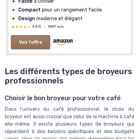
＋
Facile
à utiliser
＋
Compact
pour un rangement facile
＋
Design
moderne et élégant
★★★★★
★★★★★
4,4/5
—
5481 avis
Voir l'offre
Les différents types de broyeurs
professionnels
Choisir le bon broyeur pour votre café
Dans l'univers du café professionnel, le choix du
broyeur est aussi crucial que celui de la machine à café
elle-même. Il existe plusieurs types de broyeurs qui
répondent à des besoins spécifiques et des budgets
variés. Voici un aperçu des options disponibles pour les