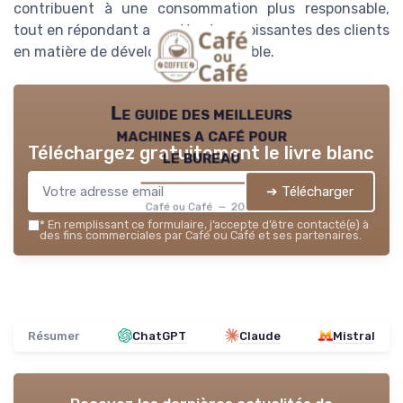
contribuent à une consommation plus responsable,
tout en répondant aux attentes croissantes des clients
en matière de développement durable.
Le guide des meilleurs
machines a café pour
Téléchargez gratuitement le livre blanc
le bureau
➔ Télécharger
Café ou Café — 2026
*
En remplissant ce formulaire, j’accepte d’être contacté(e) à
des fins commerciales par Café ou Café et ses partenaires.
Résumer
ChatGPT
Claude
Mistral