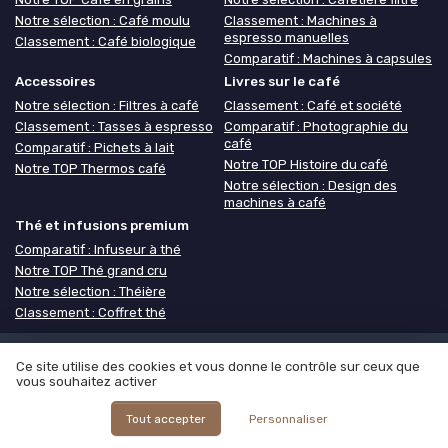
Notre sélection : Café moulu
Classement : Machines à
espresso manuelles
Classement : Café biologique
Comparatif : Machines à capsules
Accessoires
Livres sur le café
Notre sélection : Filtres à café
Classement : Café et société
Classement : Tasses à espresso
Comparatif : Photographie du
café
Comparatif : Pichets à lait
Notre TOP Histoire du café
Notre TOP Thermos café
Notre sélection : Design des
machines à café
Thé et infusions premium
Comparatif : Infuseur à thé
Notre TOP Thé grand cru
Notre sélection : Théière
Classement : Coffret thé
Mentions légales
Politique de confidentialité
Grande
Ce site utilise des cookies et vous donne le contrôle sur ceux que
vous souhaitez activer
Enquête 2025 sur les cafés
Notre méthodologie
À propos de
Café ou Café
Tout accepter
Personnaliser
© Café ou Café 2026