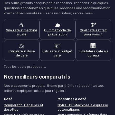
Des outils gratuits conçus par la rédaction : répondez à quelques
questions et obtenez en quelques secondes une recommandation
vraiment personnalisée — sans inscription, servez-vous !
☕
🫖
🫘
Simulateur machine
Quiz méthode de
Quel café est fait
à café
préparation
pour vous ?
⚖️
💶
🏢
Calculateur dose
Calculateur budget
Simulateur café au
de café
café
bureau
Tous les outils pratiques →
Nos meilleurs comparatifs
Nos classements produits, thème par thème : sélection testée,
critères expliqués, mise à jour régulière.
Café
Machines à café
Comparatif : Capsules et
Notre TOP Machines à espresso
dosettes
automatiques
Notre TOP Café en grains
Notre sélection : Cafetière filtre