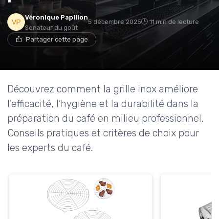
Véronique Papillon
→ Je rejoins le club
5 décembre 2025
11 min de lecture
Senateur du goût
Partager cette page
* En rejoignant le club, j'accepte de recevoir les emails
de Café ou Café et les offres de ses partenaires.
Découvrez comment la grille inox améliore
l'efficacité, l’hygiène et la durabilité dans la
préparation du café en milieu professionnel.
Conseils pratiques et critères de choix pour
les experts du café.