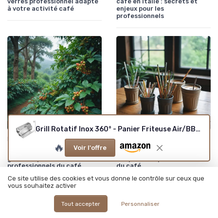
verres professionnel adapté
café en Italie : secrets et
à votre activité café
enjeux pour les
professionnels
Grill Rotatif Inox 360° - Panier Friteuse Air/BBQ (14-23cm) - Cuisson Noix/Café/Légumes - Poids 450-520g - Four/Camping - Livré Avec Tige/Vis Type B
•
•
Fournitures de Café en Gros
16/07/2026
Conseils de Gestion du Café
25/11/2025
🔥
Voir l'offre
Pourquoi choisir du café en
L’art de choisir la paille maté
grain bio pour les
adaptée aux professionnels
professionnels du café
du café
Ce site utilise des cookies et vous donne le contrôle sur ceux que
vous souhaitez activer
Tout accepter
Personnaliser