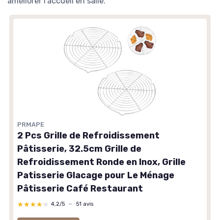
améliorer l’accueil en salle.
PRMAPE
2 Pcs Grille de Refroidissement
Pâtisserie, 32.5cm Grille de
Refroidissement Ronde en Inox, Grille
Patisserie Glacage pour Le Ménage
Pâtisserie Café Restaurant
★★★★★
★★★★★
4,2/5
—
51 avis