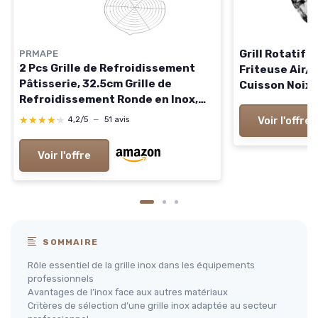
Grill Rotatif I
PRMAPE
2 Pcs Grille de Refroidissement
Friteuse Air/
Pâtisserie, 32.5cm Grille de
Cuisson Noix
Refroidissement Ronde en Inox,
Poids 450-520
Grille Patisserie Glacage pour Le
Livré Avec Ti
Voir l'offre
★★★★★
★★★★★
4,2/5
—
51 avis
Ménage Pâtisserie Café
Restaurant
Voir l'offre
SOMMAIRE
Rôle essentiel de la grille inox dans les équipements
professionnels
Avantages de l’inox face aux autres matériaux
Critères de sélection d’une grille inox adaptée au secteur