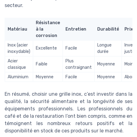
secteur.
Résistance
Matériau
à la
Entretien
Durabilité
Prix
corrosion
Inox (acier
Longue
Inves
Excellente
Facile
inoxydable)
durée
justifi
Acier
Plus
Faible
Moyenne
Moins 
classique
contraignant
Aluminium
Moyenne
Facile
Moyenne
Abord
En résumé, choisir une grille inox, c’est investir dans la
qualité, la sécurité alimentaire et la longévité de ses
équipements professionnels. Les professionnels du
café et de la restauration l’ont bien compris, comme en
témoignent les nombreux retours positifs et la
disponibilité en stock de ces produits sur le marché.