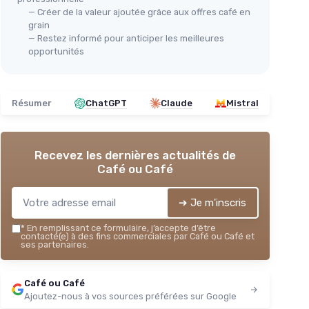
— Créer de la valeur ajoutée grâce aux offres café en
grain
— Restez informé pour anticiper les meilleures
opportunités
Résumer
ChatGPT
Claude
Mistral
Recevez les dernières actualités de
Café ou Café
➔ Je m'inscris
*
En remplissant ce formulaire, j’accepte d’être
contacté(e) à des fins commerciales par Café ou Café et
ses partenaires.
Café ou Café
Ajoutez-nous à vos sources préférées sur Google