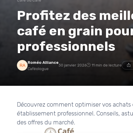
Café ou Café
Profitez des meil
café en grain pour
professionnels
Roméo Alliance
30 janvier 2026
11 min de lecture
Caféologue
Découvrez comment optimiser vos achats d
établissement professionnel. Conseils, astuc
des offres du marché.