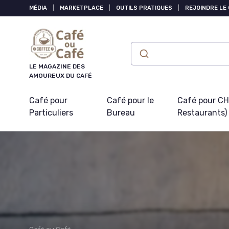
Panneau de gestion des cookies
MÉDIA
|
MARKETPLACE
|
OUTILS PRATIQUES
|
REJOINDRE LE
LE MAGAZINE DES
AMOUREUX DU CAFÉ
Café pour
Café pour le
Café pour CHR
Particuliers
Bureau
Restaurants)