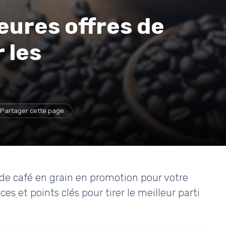
leures offres de
 les
Partager cette page
e café en grain en promotion pour votre
es et points clés pour tirer le meilleur parti