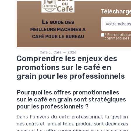
Télécharge
Le guide des
meilleurs machines a
café pour le bureau
*
En remplissant
commerciales p
Café ou Café — 2026
Comprendre les enjeux des
promotions sur le café en
grain pour les professionnels
Pourquoi les offres promotionnelles
sur le café en grain sont stratégiques
pour les professionnels ?
Dans l’univers du café professionnel, la gestion
des coûts et la qualité du produit sont deux axes
majeurs. Les offres promotionnelles sur le café en