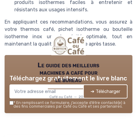
produits isothermes faciles à entretenir et
résistants aux usages intensifs.
En appliquant ces recommandations, vous assurez à
votre thermos café, pichet isotherme ou bouteille
isotherme inox une longévité optimale, tout en
maintenant la qualité du café tasse après tasse.
Le guide des meilleurs
machines a café pour
Téléchargez gratuitement le livre blanc
le bureau
➔ Télécharger
Café ou Café — 2026
*
En remplissant ce formulaire, j’accepte d’être contacté(e) à
des fins commerciales par Café ou Café et ses partenaires.