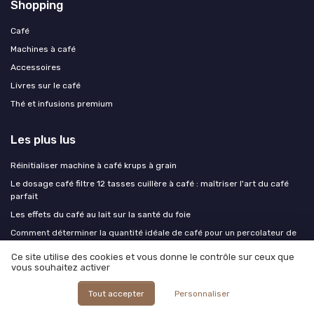
Shopping
Café
Machines à café
Accessoires
Livres sur le café
Thé et infusions premium
Les plus lus
Réinitialiser machine à café krups à grain
Le dosage café filtre 12 tasses cuillère à café : maîtriser l'art du café
parfait
Les effets du café au lait sur la santé du foie
Comment déterminer la quantité idéale de café pour un percolateur de
10 litres
Ce site utilise des cookies et vous donne le contrôle sur ceux que
Intégrer la chicorée en grain dans les machines à café professionnelles :
vous souhaitez activer
enjeux et solutions
Tout accepter
Personnaliser
Les derniers articles