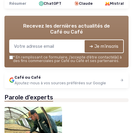
Résumer
ChatGPT
Claude
Mistral
Recevez les dernières actualités de
Café ou Café
➔ Je m'inscris
*
En remplissant ce formulaire, j’accepte d’être contacté(e) à
des fins commerciales par Café ou Café et ses partenaires.
Café ou Café
Ajoutez-nous à vos sources préférées sur Google
Parole d'experts