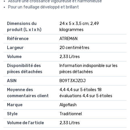
Assure une croissance vigoureuse et harmonieuse
Pour un feuillage développé et brillant
Dimensions du
‎24 x 5 x 3,5 cm; 2,49
produit (L x l x h)
kilogrammes
Référence
‎ATREM6N
Largeur
‎20 centimètres
Volume
‎2,33 Litres
Disponibilité des
‎Information indisponible sur les
pièces détachées
pièces détachées
ASIN
B09T3XJZDJ
Moyenne des
4,4 4,4 sur 5 étoiles 18
commentaires client
évaluations 4,4 sur 5 étoiles
Marque
Algoflash
Style
Traditionnel
Volume de l'article
2,33 Litres