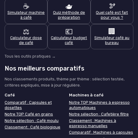
☕
🫖
🫘
Simulateur machine
Quiz méthode de
Quel café est fait
à café
préparation
pour vous ?
⚖️
💶
🏢
Calculateur dose
Calculateur budget
Simulateur café au
de café
café
bureau
Tous les outils pratiques →
Nos meilleurs comparatifs
Nos classements produits, thème par thème : sélection testée,
critères expliqués, mise à jour régulière.
Café
Machines à café
Comparatif : Capsules et
Notre TOP Machines à espresso
dosettes
automatiques
Notre TOP Café en grains
Notre sélection : Cafetière filtre
Notre sélection : Café moulu
Classement : Machines à
espresso manuelles
Classement : Café biologique
Comparatif : Machines à capsules