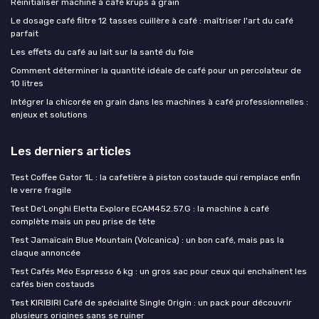
Réinitialiser machine à café krups à grain
Le dosage café filtre 12 tasses cuillère à café : maîtriser l'art du café
parfait
Les effets du café au lait sur la santé du foie
Comment déterminer la quantité idéale de café pour un percolateur de
10 litres
Intégrer la chicorée en grain dans les machines à café professionnelles :
enjeux et solutions
Les derniers articles
Test Coffee Gator 1L : la cafetière à piston costaude qui remplace enfin
le verre fragile
Test De’Longhi Eletta Explore ECAM452.57.G : la machine à café
complète mais un peu prise de tête
Test Jamaïcain Blue Mountain (Volcanica) : un bon café, mais pas la
claque annoncée
Test Cafés Méo Espresso 6 kg : un gros sac pour ceux qui enchaînent les
cafés bien costauds
Test KIRIBIRI Café de spécialité Single Origin : un pack pour découvrir
plusieurs origines sans se ruiner