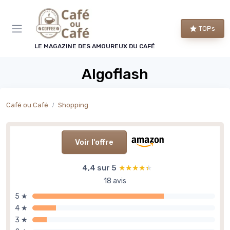
Panneau de gestion des cookies
TOPs
LE MAGAZINE DES AMOUREUX DU CAFÉ
Algoflash
Café ou Café
Shopping
Voir l'offre
4,4 sur 5
★★★★★
★★★★★
18 avis
5 ★
4 ★
3 ★