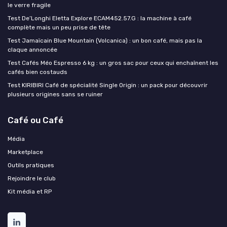
le verre fragile
Test De’Longhi Eletta Explore ECAM452.57.G : la machine à café
complète mais un peu prise de tête
Test Jamaïcain Blue Mountain (Volcanica) : un bon café, mais pas la
claque annoncée
Test Cafés Méo Espresso 6 kg : un gros sac pour ceux qui enchaînent les
cafés bien costauds
Test KIRIBIRI Café de spécialité Single Origin : un pack pour découvrir
plusieurs origines sans se ruiner
Café ou Café
Média
Marketplace
Outils pratiques
Rejoindre le club
Kit média et RP