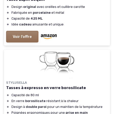
＋
Design
original
avec oreilles et cuillère carotte
＋
Fabriquée en
porcelaine
et métal
＋
Capacité de
425 ML
＋
Idée
cadeau
amusante et unique
Voir l'offre
STYLUSELLA
Tasses à expresso en verre borosilicate
＋
Capacité de 80 ml
＋
En verre
borosilicate
résistant à la chaleur
＋
Design à
double paroi
pour un maintien de la température
＋
Poignées ergonomiques pour une
prise en main