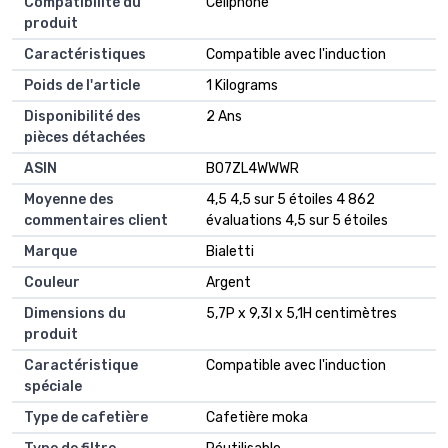
Compatibilité du
‎Cellphone
produit
Caractéristiques
‎Compatible avec l'induction
Poids de l'article
‎1 Kilograms
Disponibilité des
‎2 Ans
pièces détachées
ASIN
B07ZL4WWWR
Moyenne des
4,5 4,5 sur 5 étoiles 4 862
commentaires client
évaluations 4,5 sur 5 étoiles
Marque
Bialetti
Couleur
Argent
Dimensions du
5,7P x 9,3l x 5,1H centimètres
produit
Caractéristique
Compatible avec l'induction
spéciale
Type de cafetière
Cafetière moka