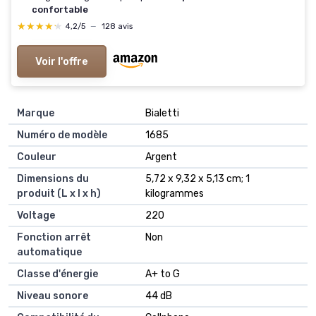
confortable
★★★★★
★★★★★
4,2/5
—
128 avis
Voir l'offre
Marque
‎Bialetti
Numéro de modèle
‎1685
Couleur
‎Argent
Dimensions du
‎5,72 x 9,32 x 5,13 cm; 1
produit (L x l x h)
kilogrammes
Voltage
‎220
Fonction arrêt
‎Non
automatique
Classe d'énergie
‎A+ to G
Niveau sonore
‎44 dB