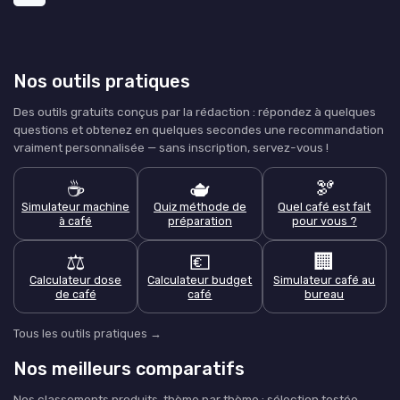
Nos outils pratiques
Des outils gratuits conçus par la rédaction : répondez à quelques
questions et obtenez en quelques secondes une recommandation
vraiment personnalisée — sans inscription, servez-vous !
☕
🫖
🫘
Simulateur machine
Quiz méthode de
Quel café est fait
à café
préparation
pour vous ?
⚖️
💶
🏢
Calculateur dose
Calculateur budget
Simulateur café au
de café
café
bureau
Tous les outils pratiques →
Nos meilleurs comparatifs
Nos classements produits, thème par thème : sélection testée,