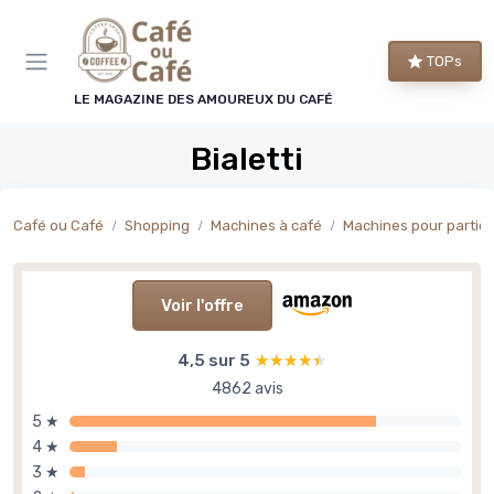
Panneau de gestion des cookies
TOPs
LE MAGAZINE DES AMOUREUX DU CAFÉ
Bialetti
Café ou Café
Shopping
Machines à café
Machines pour particu
Voir l'offre
4,5 sur 5
★★★★★
★★★★★
4862 avis
5 ★
4 ★
3 ★