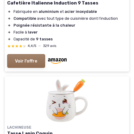
Cafetière Italienne Induction 9 Tasses
＋
Fabriquée en
aluminium
et
acier inoxydable
＋
Compatible
avec tout type de cuisinière dont l’induction
＋
Poignée résistante à la chaleur
＋
Facile à
laver
＋
Capacité de
9 tasses
★★★★★
★★★★★
4,4/5
—
329 avis
Voir l'offre
LACHINEUSE
Tasse Lapin Coquin