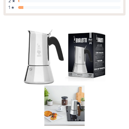
2 ★
1 ★