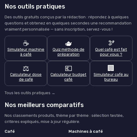
Nos outils pratiques
Des outils gratuits conçus par la rédaction : répondez à quelques
questions et obtenez en quelques secondes une recommandation
vraiment personnalisée — sans inscription, servez-vous !
☕
🫖
🫘
Simulateur machine
Quiz méthode de
Quel café est fait
à café
préparation
pour vous ?
⚖️
💶
🏢
Calculateur dose
Calculateur budget
Simulateur café au
de café
café
bureau
Tous les outils pratiques →
Nos meilleurs comparatifs
Nos classements produits, thème par thème : sélection testée,
critères expliqués, mise à jour régulière.
Café
Machines à café