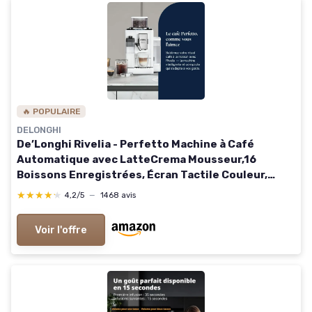
🔥 POPULAIRE
DELONGHI
De’Longhi Rivelia - Perfetto Machine à Café
Automatique avec LatteCrema Mousseur,16
Boissons Enregistrées, Écran Tactile Couleur,
Réservoir à Grains Interchangeables, Blanc
★★★★★
★★★★★
4,2/5
—
1468 avis
(EXAM440.55.W) Système automatique de lait
Blanc
Voir l'offre