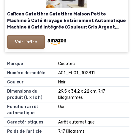
GaRcan Cafetière Cafetière Maison Petite
Machine à Café Broyage Entièrement Automatique
Machine à Café Intégrée (Couleur: Gris Argent,
Taille: KR) (Gris Argent UK) Silver Grey UK
Voir l'offre
Marque
‎Cecotec
Numéro de modèle
‎A01_EU01_102811
Couleur
‎Noir
Dimensions du
‎29,5 x 34,2 x 22 cm; 7,17
produit (L x l x h)
kilogrammes
Fonction arrêt
‎Oui
automatique
Caractéristiques
‎Arrêt automatique
Poids de l'article
‎7,17 Kilograms