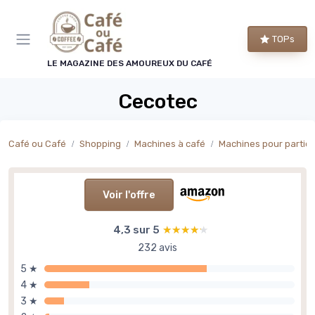
Panneau de gestion des cookies
TOPs
LE MAGAZINE DES AMOUREUX DU CAFÉ
Cecotec
Café ou Café
Shopping
Machines à café
Machines pour particu
Voir l'offre
4,3 sur 5
★★★★★
★★★★★
232 avis
5 ★
4 ★
3 ★