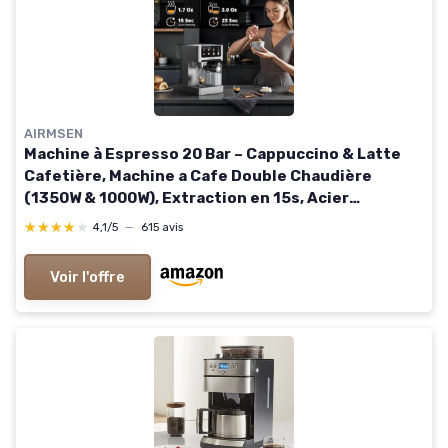
AIRMSEN
Machine à Espresso 20 Bar – Cappuccino & Latte
Cafetière, Machine a Cafe Double Chaudière
(1350W & 1000W), Extraction en 15s, Acier
Inoxydable, Amovible Réservoir d'Eau 1,8L, Écran
★★★★★
★★★★★
4,1/5
—
615 avis
Tactile Mousseur à Lait Automatique
Voir l'offre