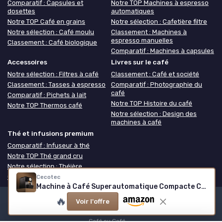
Comparatif : Capsules et
Notre TOP Machines à espresso
dosettes
automatiques
Notre TOP Café en grains
Notre sélection : Cafetière filtre
Notre sélection : Café moulu
Classement : Machines à
espresso manuelles
Classement : Café biologique
Comparatif : Machines à capsules
Accessoires
Livres sur le café
Notre sélection : Filtres à café
Classement : Café et société
Classement : Tasses à espresso
Comparatif : Photographie du
café
Comparatif : Pichets à lait
Notre TOP Histoire du café
Notre TOP Thermos café
Notre sélection : Design des
machines à café
Thé et infusions premium
Comparatif : Infuseur à thé
Notre TOP Thé grand cru
Notre sélection : Théière
Classement : Coffret thé
Cecotec
Machine à Café Superautomatique Compacte Cremmaet Cube - 1350W, Système de Pressage 10g, Système de Pré-Infusion, 19 Bars, Système Thermoblock, 5 Niveaux de Mouture, Panneau de Contrôle Tactile
🔥
Voir l'offre
Mentions légales
Politique de confidentialité
Grande
Enquête 2025 sur les cafés
Notre méthodologie
À propos de
Café ou Café